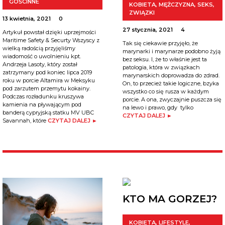
GOŚCINNE
KOBIETA
,
MĘŻCZYZNA
,
SEKS
,
ZWIĄZKI
13 kwietnia, 2021
0
27 stycznia, 2021
4
Artykuł powstał dzięki uprzejmości
Maritime Safety & Securty Wszyscy z
Tak się ciekawie przyjęło, że
wielką radością przyjęliśmy
marynarki i marynarze podobno żyją
wiadomość o uwolnieniu kpt.
bez seksu. I, że to właśnie jest ta
Andrzeja Lasoty, który został
patologia, która w związkach
zatrzymany pod koniec lipca 2019
marynarskich doprowadza do zdrad.
roku w porcie Altamira w Meksyku
On, to przecież takie logiczne, bzyka
pod zarzutem przemytu kokainy.
wszystko co się rusza w każdym
Podczas rozładunku kruszywa
porcie. A ona, zwyczajnie puszcza się
kamienia na pływającym pod
na lewo i prawo, gdy tylko
banderą cypryjską statku MV UBC
CZYTAJ DALEJ ►
Savannah, które
CZYTAJ DALEJ ►
KTO MA GORZEJ?
KOBIETA
,
LIFESTYLE
,