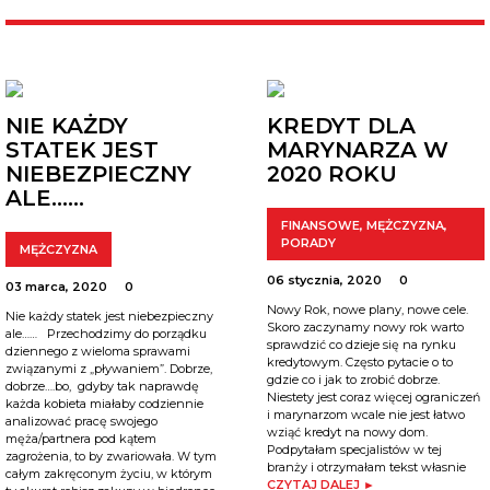
NIE KAŻDY
KREDYT DLA
STATEK JEST
MARYNARZA W
NIEBEZPIECZNY
2020 ROKU
ALE……
FINANSOWE
,
MĘŻCZYZNA
,
PORADY
MĘŻCZYZNA
06 stycznia, 2020
0
03 marca, 2020
0
Nowy Rok, nowe plany, nowe cele.
Nie każdy statek jest niebezpieczny
Skoro zaczynamy nowy rok warto
ale…… Przechodzimy do porządku
sprawdzić co dzieje się na rynku
dziennego z wieloma sprawami
kredytowym. Często pytacie o to
związanymi z „pływaniem”. Dobrze,
gdzie co i jak to zrobić dobrze.
dobrze….bo, gdyby tak naprawdę
Niestety jest coraz więcej ograniczeń
każda kobieta miałaby codziennie
i marynarzom wcale nie jest łatwo
analizować pracę swojego
wziąć kredyt na nowy dom.
męża/partnera pod kątem
Podpytałam specjalistów w tej
zagrożenia, to by zwariowała. W tym
branży i otrzymałam tekst własnie
całym zakręconym życiu, w którym
CZYTAJ DALEJ ►