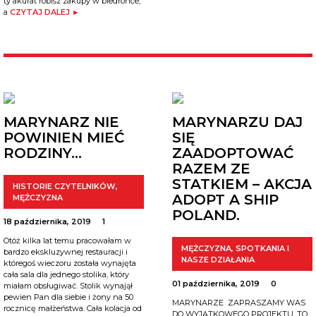
ty akurat robisz zakupy w biedronce,
a
CZYTAJ DALEJ ►
MARYNARZ NIE
MARYNARZU DAJ
POWINIEN MIEĆ
SIĘ
RODZINY…
ZAADOPTOWAĆ
RAZEM ZE
STATKIEM – AKCJA
HISTORIE CZYTELNIKÓW
,
ADOPT A SHIP
MĘŻCZYZNA
POLAND.
18 października, 2019
1
Otóż kilka lat temu pracowałam w
MĘŻCZYZNA
,
SPOTKANIA I
bardzo ekskluzywnej restauracji i
NASZE DZIAŁANIA
któregoś wieczoru została wynajęta
cała sala dla jednego stolika, który
01 października, 2019
0
miałam obsługiwać. Stolik wynajął
pewien Pan dla siebie i żony na 50
MARYNARZE ZAPRASZAMY WAS
rocznicę małżeństwa. Cała kolacja od
DO WYJĄTKOWEGO PROJEKTU. TO