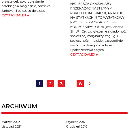
przystawek po drugie danie
NAJLEPSZA OKAZJA, ABY
przebiegała magicznie, państwo
PRZEKAZAĆ NASTĘPNYM
żartowali i od czasu do czasu
POKOLENIOM – JAK SIĘ PRACUJE
CZYTAJ DALEJ ►
NA STATKACH!!!! TO WYJĄTKOWY
PROJEKT – PRZYŁĄCZCIE SIĘ
KONIECZNIE!!! Co to jest Adopt a
Ship? Cel: zwiększenie świadomości
społecznej marynarzy, żeglugi i
społeczności morskiej, szczególnie
wśród młodszego pokolenia
Społeczeństwo często
CZYTAJ DALEJ ►
›
1
2
3
8
…
ARCHIWUM
Marzec 2023
Styczeń 2017
Listopad 2021
Grudzień 2016