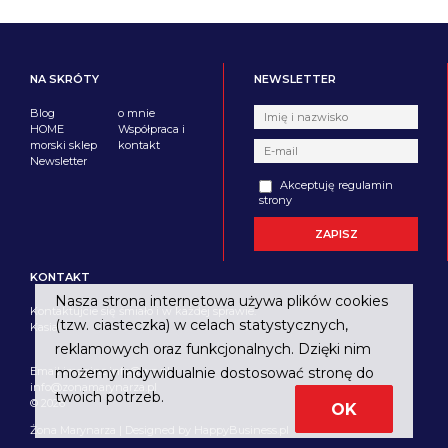
NA SKRÓTY
NEWSLETTER
Blog
o mnie
HOME
Współpraca i
morski sklep
kontakt
Newsletter
Akceptuję regulamin
strony
KONTAKT
Nasza strona internetowa używa plików cookies
Kontaktujcie się śmiało i w każdej sprawie.
(tzw. ciasteczka) w celach statystycznych,
Kasia
reklamowych oraz funkcjonalnych. Dzięki nim
Email imagine.info@wp.pl
możemy indywidualnie dostosować stronę do
info@zonamarynarza.pl
twoich potrzeb.
© 2026
OK
Żona Marynarza | Designed by
HappyBusiness.pl