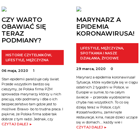
CZY WARTO
MARYNARZ A
OBAWIAĆ SIĘ
EPIDEMIA
TERAZ
KORONAWIRUSA!
PODMIANY?
LIFESTYLE
,
MĘŻCZYZNA
,
SPOTKANIA I NASZE
HISTORIE CZYTELNIKÓW
,
DZIAŁANIA
,
ŻYCIOWE
LIFESTYLE
,
MĘŻCZYZNA
29 marca, 2020
0
06 maja, 2020
1
Marynarz a epidemia koronawirusa!
Stan epidemii paraliżuje cały świat.
Sytuacja, która wydarzyła się w ciągu
Przede wszystkim bardzo się
ostatnich 2 tygodni w Polsce, w
cieszymy, że Polska firma PŻM
Europie w sumie, to na całym
sprowadza marynarzy którzy u nich
świecie – przerosła wyobrażenia
pracują, robi podmiany i dba o ich
chyba nas wszystkich. To co się
bezpieczeństwo tam gdzie jest to
dzieję teraz w Polsce, czyli:
możliwe. Brawo- bo to trudna praca. I
#zosatńwdomu, zamknięte
pięknie, że Polska firma sobie tak
restauracje, kina, nasze dzieci uczące
dobrze z tym radzi. Jednak, czy
się w domach…. każdy wie i
CZYTAJ DALEJ ►
CZYTAJ DALEJ ►