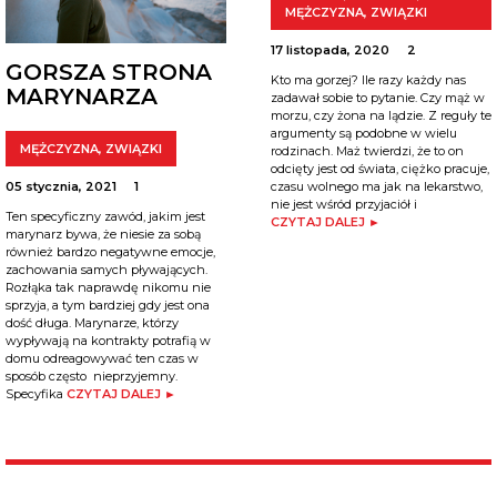
MĘŻCZYZNA
,
ZWIĄZKI
17 listopada, 2020
2
GORSZA STRONA
Kto ma gorzej? Ile razy każdy nas
MARYNARZA
zadawał sobie to pytanie. Czy mąż w
morzu, czy żona na lądzie. Z reguły te
argumenty są podobne w wielu
MĘŻCZYZNA
,
ZWIĄZKI
rodzinach. Maż twierdzi, że to on
odcięty jest od świata, ciężko pracuje,
05 stycznia, 2021
1
czasu wolnego ma jak na lekarstwo,
nie jest wśród przyjaciół i
Ten specyficzny zawód, jakim jest
CZYTAJ DALEJ ►
marynarz bywa, że niesie za sobą
również bardzo negatywne emocje,
zachowania samych pływających.
Rozłąka tak naprawdę nikomu nie
sprzyja, a tym bardziej gdy jest ona
dość długa. Marynarze, którzy
wypływają na kontrakty potrafią w
domu odreagowywać ten czas w
sposób często nieprzyjemny.
Specyfika
CZYTAJ DALEJ ►