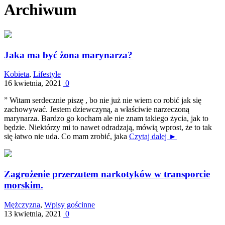
Archiwum
Jaka ma być żona marynarza?
Kobieta
,
Lifestyle
16 kwietnia, 2021
0
” Witam serdecznie piszę , bo nie już nie wiem co robić jak się
zachowywać. Jestem dziewczyną, a właściwie narzeczoną
marynarza. Bardzo go kocham ale nie znam takiego życia, jak to
będzie. Niektórzy mi to nawet odradzają, mówią wprost, że to tak
się łatwo nie uda. Co mam zrobić, jaka
Czytaj dalej ►
Zagrożenie przerzutem narkotyków w transporcie
morskim.
Mężczyzna
,
Wpisy gościnne
13 kwietnia, 2021
0