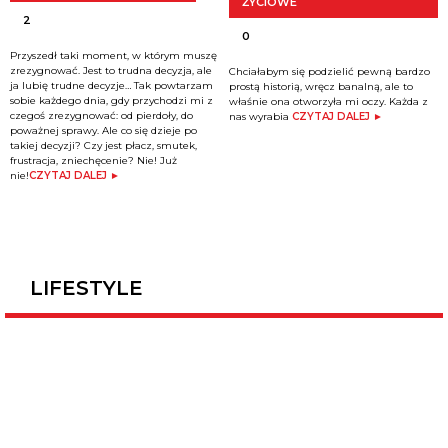
ŻYCIOWE
2
0
Przyszedł taki moment, w którym muszę
zrezygnować. Jest to trudna decyzja, ale
Chciałabym się podzielić pewną bardzo
ja lubię trudne decyzje… Tak powtarzam
prostą historią, wręcz banalną, ale to
sobie każdego dnia, gdy przychodzi mi z
właśnie ona otworzyła mi oczy. Każda z
czegoś zrezygnować: od pierdoły, do
nas wyrabia
CZYTAJ DALEJ ►
poważnej sprawy. Ale co się dzieje po
takiej decyzji? Czy jest płacz, smutek,
frustracja, zniechęcenie? Nie! Już
nie!
CZYTAJ DALEJ ►
LIFESTYLE
0