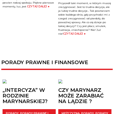
pewien rodzaj spokoju. Piękne pierwsze
Przyszedł taki moment, w którym muszę
momenty, luz, jest
CZYTAJ DALEJ ►
zrezygnować. Jest to trudna decyzja, ale
ja lubię trudne decyzje… Tak powtarzam
sobie każdego dnia, gdy przychodzi mi z
czegoś zrezygnować: od pierdoły, do
poważnej sprawy. Ale co się dzieje po
takiej decyzji? Czy jest płacz, smutek,
frustracja, zniechęcenie? Nie! Już
nie!
CZYTAJ DALEJ ►
PORADY PRAWNE I FINANSOWE
„INTERCYZA” W
CZY MARYNARZ
RODZINIE
MOŻE ZARABIAĆ
MARYNARSKIEJ?
NA LĄDZIE ?
PORADY
,
PORADY PRAWNE I
MĘŻCZYZNA
,
PORADY
,
PORADY