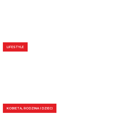
LEPIEJ MI SAMEJ?
0
LIFESTYLE
ZWIĄZKI NIESTACJONARNE, NA ODLEGŁOŚĆ…PO CO I DLA
KOGO?
2
KOBIETA
,
RODZINA I DZIECI
REZYGNUJĘ…