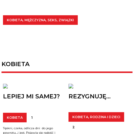
0
1
4
LIFESTYLE
,
MĘŻCZYZNA
,
ZWIĄZKI
ZWIĄZKI
KOBIETA
,
MĘŻCZYZNA
,
SEKS
,
ZWIĄZKI
CZY
GORSZA
MARYNARZU KUP SWOJEJ KOBIECIE WIBRATOR I NIE UDAWAJ,
MARYNARZE
STRONA
ŻE SAM NIE ROBISZ SOBIE DOBRZE.
ZDRADZAJĄ?
MARYNARZA
KOBIETA
LEPIEJ MI SAMEJ?
REZYGNUJĘ…
KOBIETA
,
RODZINA I DZIECI
KOBIETA
1
2
Tęskni, czeka, odlicza dni do jego
powrotu…i jest. Pojawia się radość i