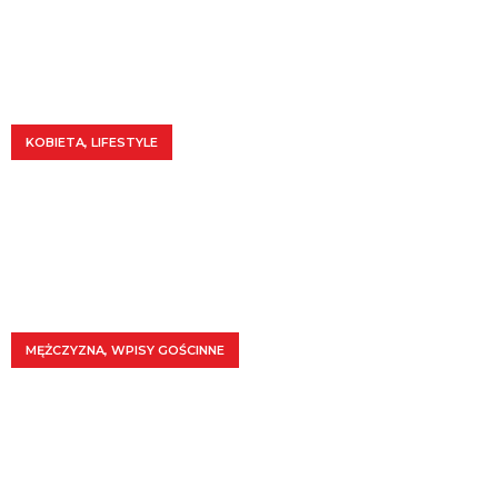
0
KOBIETA
,
LIFESTYLE
JAKA MA BYĆ ŻONA MARYNARZA?
0
MĘŻCZYZNA
,
WPISY GOŚCINNE
ZAGROŻENIE PRZERZUTEM NARKOTYKÓW W TRANSPORCIE
MORSKIM.