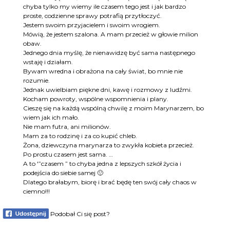
chyba tylko my wiemy ile czasem tego jest i jak bardzo
proste, codzienne sprawy potrafią przytłoczyć.
Jestem swoim przyjacielem i swoim wrogiem.
Mówią, że jestem szalona. A mam przecież w głowie milion
obaw.
Jednego dnia myślę, że nienawidzę być sama następnego
wstaję i działam.
Bywam wredna i obrażona na cały świat, bo mnie nie
rozumie.
Jednak uwielbiam piękne dni, kawę i rozmowy z ludźmi.
Kocham powroty, wspólne wspomnienia i plany.
Cieszę się na każdą wspólną chwilę z moim Marynarzem, bo
wiem jak ich mało.
Nie mam futra, ani milionów.
Mam za to rodzinę i za co kupić chleb.
Żona, dziewczyna marynarza to zwykła kobieta przecież.
Po prostu czasem jest sama. …
A to '”czasem ” to chyba jedna z lepszych szkół życia i
podejścia do siebie samej
🙂
Dlatego brałabym, biorę i brać będę ten swój cały chaos w
ciemno!!!
Podobał Ci się post?