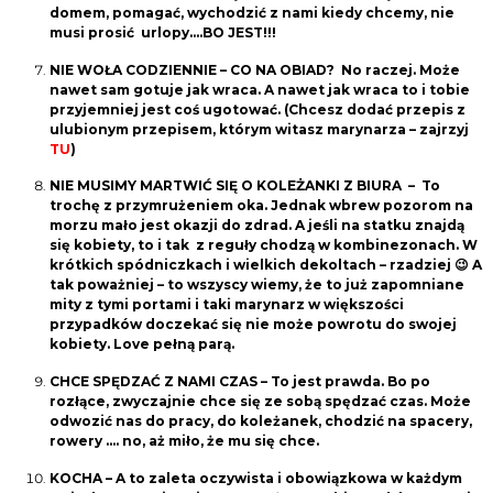
domem, pomagać, wychodzić z nami kiedy chcemy, nie
musi prosić urlopy….BO JEST!!!
NIE WOŁA CODZIENNIE – CO NA OBIAD? No raczej. Może
nawet sam gotuje jak wraca. A nawet jak wraca to i tobie
przyjemniej jest coś ugotować. (Chcesz dodać przepis z
ulubionym przepisem, którym witasz marynarza – zajrzyj
TU
)
NIE MUSIMY MARTWIĆ SIĘ O KOLEŻANKI Z BIURA – To
trochę z przymrużeniem oka. Jednak wbrew pozorom na
morzu mało jest okazji do zdrad. A jeśli na statku znajdą
się kobiety, to i tak z reguły chodzą w kombinezonach. W
krótkich spódniczkach i wielkich dekoltach – rzadziej 😉 A
tak poważniej – to wszyscy wiemy, że to już zapomniane
mity z tymi portami i taki marynarz w większości
przypadków doczekać się nie może powrotu do swojej
kobiety. Love pełną parą.
CHCE SPĘDZAĆ Z NAMI CZAS – To jest prawda. Bo po
rozłące, zwyczajnie chce się ze sobą spędzać czas. Może
odwozić nas do pracy, do koleżanek, chodzić na spacery,
rowery …. no, aż miło, że mu się chce.
KOCHA – A to zaleta oczywista i obowiązkowa w każdym