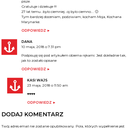
pisze.
Gratuluje i dziekuje !!!
27 lat temu…bylo ciemniej…oj bylo ciemno…. 🙂
Tym bardziej doceniam, podziwiam, kocham Moja, Kochana
Marynarke.
ODPOWIEDZ
DANA
10 maja, 2018 o 7:31 pm
Podpisuję się pod artykułem obiema rękami. Jest dokładnie tak,
jak to zostało opisane
ODPOWIEDZ
KASI WAJS
23 maja, 2018 o 11:50 am
♥♥♥♥
ODPOWIEDZ
DODAJ KOMENTARZ
Twój adres email nie zostanie opublikowany.
Pola, których wypełnienie jest