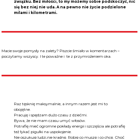
związku. Bez miłości, to my możemy sobie podskoczyć, nic
się bez niej nie uda. A na pewno nie życie podzielone
milami i kilometrami.
Macie swoje pomysły na zalety? Piszcie śmiało w komentarzach –
poczytamy wszyscy. I te poważne i te z przymrożeniem oka.
Raz tęsknię maksymalnie, a innym razem jest mi to
obojętne.
Pracuję i spędzam dużo czasu z dziećmi.
Bywa, że nie mam czasu umyć włosów.
Potrafię mieć ogromne pokłady energii i szczęścia ale potrafię
też łykać pigułki na uspokojenie.
Nie oszukuję ludzi,nie kradnę. Robię co muszę i co chcę. Choć