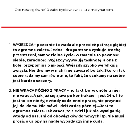
Oto nasze główne 10 zalet bycia w związku z marynarzem.
WYJEŻDŻA – pozornie to wada ale przecież patrząc głębiej
to ogromna zaleta. Jedna i druga strona zyskuje trochę
przestrzeni, samodzielne życie. Wzmacnia to pewność
siebie, zaradność. Wyjazdy wywołują tęsknotę a ona z
kolei przypomina o miłości. Wyjazdy szybko weryfikują
związki. Nie tkwimy w nich ( nie zawsze) bo tak. Skoro i tak
sobie radzimy sami świetnie, to fakt, że czekamy na siebie
jest bardzo szczery.
NIE WRACA PÓŹNO Z PRACY – no fakt, bo w ogóle z niej
nie wraca. A jak już się zjawi po kontrakcie i jest 24h. I to
jest to, on nie żyje wtedy codziennie pracą, nie przynosi
jej do domu. Nie mówi – dziś wrócę później….Jest to
ogromna zaleta. Jak wraca, to siedzi i już nie wymiga się
wtedy od nas, ani od obowiązków domowych itp. Nie musi
prosić o urlopy na nagłe wypady czy inne cuda.