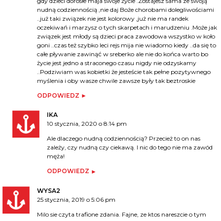
gdy dzieci dorosłe maja swoje życie .Zostajesz sama ze swoją
nudną codziennością ,nie daj Boże chorobami dolegliwościami
..już taki związek nie jest kolorowy ,już nie ma randek
oczekiwań i marzysz o tych skarpetach i marudzeniu .Może jak
związek jest młody są dzieci praca zawodowa wszystko w koło
goni ..czas też szybko leci rejs mija nie wiadomo kiedy ..da się to
całe pływanie zawinąć w sreberko ale nie do końca warto bo
życie jest jedno a straconego czasu nigdy nie odzyskamy
..Podziwiam was kobietki że jesteście tak pełne pozytywnego
myślenia i oby wasze chwile zawsze były tak beztroskie
ODPOWIEDZ
IKA
10 stycznia, 2020 o 8:14 pm
Ale dlaczego nudną codziennością? Przecież to on nas
zależy, czy nudną czy ciekawą. I nic do tego nie ma zawód
męża!
ODPOWIEDZ
WYSA2
25 stycznia, 2019 o 5:06 pm
Milo sie czyta trafione zdania. Fajne, ze ktos nareszcie o tym