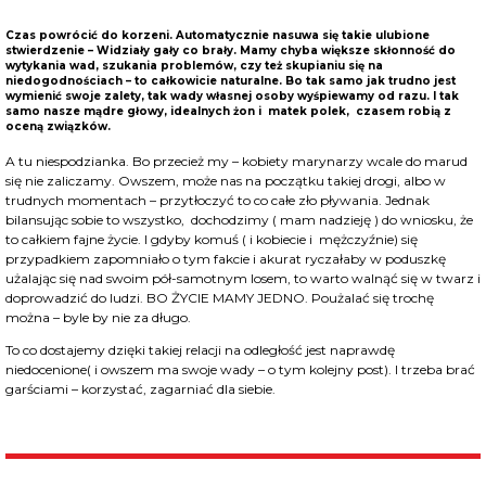
Czas powrócić do korzeni. Automatycznie nasuwa się takie ulubione
stwierdzenie – Widziały gały co brały. Mamy chyba większe skłonność do
wytykania wad, szukania problemów, czy też skupianiu się na
niedogodnościach – to całkowicie naturalne. Bo tak samo jak trudno jest
wymienić swoje zalety, tak wady własnej osoby wyśpiewamy od razu. I tak
samo nasze mądre głowy, idealnych żon i matek polek, czasem robią z
oceną związków.
A tu niespodzianka. Bo przecież my – kobiety marynarzy wcale do marud
się nie zaliczamy. Owszem, może nas na początku takiej drogi, albo w
trudnych momentach – przytłoczyć to co całe zło pływania. Jednak
bilansując sobie to wszystko, dochodzimy ( mam nadzieję ) do wniosku, że
to całkiem fajne życie. I gdyby komuś ( i kobiecie i mężczyźnie) się
przypadkiem zapomniało o tym fakcie i akurat ryczałaby w poduszkę
użalając się nad swoim pół-samotnym losem, to warto walnąć się w twarz i
doprowadzić do ludzi. BO ŻYCIE MAMY JEDNO. Poużalać się trochę
można – byle by nie za długo.
To co dostajemy dzięki takiej relacji na odległość jest naprawdę
niedocenione( i owszem ma swoje wady – o tym kolejny post). I trzeba brać
garściami – korzystać, zagarniać dla siebie.