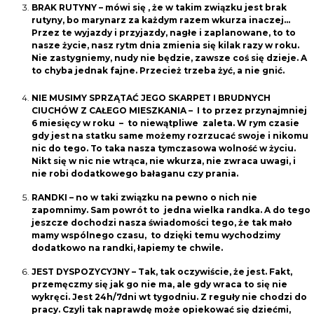
BRAK RUTYNY – mówi się , że w takim związku jest brak
rutyny, bo marynarz za każdym razem wkurza inaczej…
Przez te wyjazdy i przyjazdy, nagłe i zaplanowane, to to
nasze życie, nasz rytm dnia zmienia się kilak razy w roku.
Nie zastygniemy, nudy nie będzie, zawsze coś się dzieje. A
to chyba jednak fajne. Przecież trzeba żyć, a nie gnić.
NIE MUSIMY SPRZĄTAĆ JEGO SKARPET I BRUDNYCH
CIUCHÓW Z CAŁEGO MIESZKANIA – I to przez przynajmniej
6 miesięcy w roku – to niewątpliwe zaleta. W rym czasie
gdy jest na statku same możemy rozrzucać swoje i nikomu
nic do tego. To taka nasza tymczasowa wolność w życiu.
Nikt się w nic nie wtrąca, nie wkurza, nie zwraca uwagi, i
nie robi dodatkowego bałaganu czy prania.
RANDKI – no w taki związku na pewno o nich nie
zapomnimy. Sam powrót to jedna wielka randka. A do tego
jeszcze dochodzi nasza świadomości tego, że tak mało
mamy wspólnego czasu, to dzięki temu wychodzimy
dodatkowo na randki, łapiemy te chwile.
JEST DYSPOZYCYJNY – Tak, tak oczywiście, że jest. Fakt,
przemęczmy się jak go nie ma, ale gdy wraca to się nie
wykręci. Jest 24h/7dni wt tygodniu. Z reguły nie chodzi do
pracy. Czyli tak naprawdę może opiekować się dziećmi,