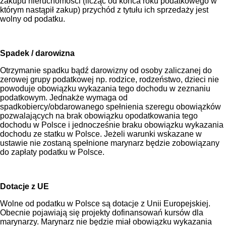
zakupu nieruchomości (licząc od końca roku podatkowego w
którym nastąpił zakup) przychód z tytułu ich sprzedaży jest
wolny od podatku.
Spadek / darowizna
Otrzymanie spadku bądź darowizny od osoby zaliczanej do
zerowej grupy podatkowej np. rodzice, rodzeństwo, dzieci nie
powoduje obowiązku wykazania tego dochodu w zeznaniu
podatkowym. Jednakże wymaga od
spadkobiercy/obdarowanego spełnienia szeregu obowiązków
pozwalających na brak obowiązku opodatkowania tego
dochodu w Polsce i jednocześnie braku obowiązku wykazania
dochodu ze statku w Polsce. Jeżeli warunki wskazane w
ustawie nie zostaną spełnione marynarz będzie zobowiązany
do zapłaty podatku w Polsce.
Dotacje z UE
Wolne od podatku w Polsce są dotacje z Unii Europejskiej.
Obecnie pojawiają się projekty dofinansowań kursów dla
marynarzy. Marynarz nie będzie miał obowiązku wykazania