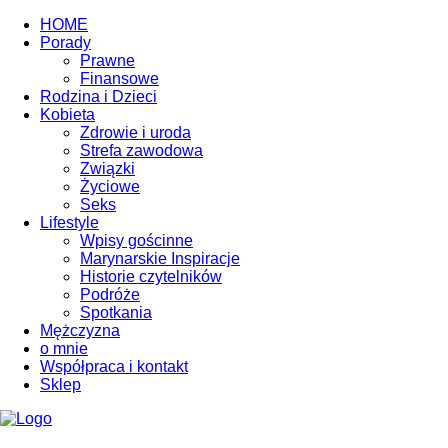
HOME
Porady
Prawne
Finansowe
Rodzina i Dzieci
Kobieta
Zdrowie i uroda
Strefa zawodowa
Związki
Życiowe
Seks
Lifestyle
Wpisy gościnne
Marynarskie Inspiracje
Historie czytelników
Podróże
Spotkania
Mężczyzna
o mnie
Współpraca i kontakt
Sklep