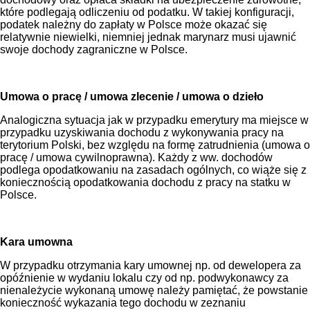
które podlegają odliczeniu od podatku. W takiej konfiguracji,
podatek należny do zapłaty w Polsce może okazać się
relatywnie niewielki, niemniej jednak marynarz musi ujawnić
swoje dochody zagraniczne w Polsce.
Umowa o pracę / umowa zlecenie / umowa o dzieło
Analogiczna sytuacja jak w przypadku emerytury ma miejsce w
przypadku uzyskiwania dochodu z wykonywania pracy na
terytorium Polski, bez względu na formę zatrudnienia (umowa o
pracę / umowa cywilnoprawna). Każdy z ww. dochodów
podlega opodatkowaniu na zasadach ogólnych, co wiąże się z
koniecznością opodatkowania dochodu z pracy na statku w
Polsce.
Kara umowna
W przypadku otrzymania kary umownej np. od dewelopera za
opóźnienie w wydaniu lokalu czy od np. podwykonawcy za
nienależycie wykonaną umowę należy pamiętać, że powstanie
konieczność wykazania tego dochodu w zeznaniu