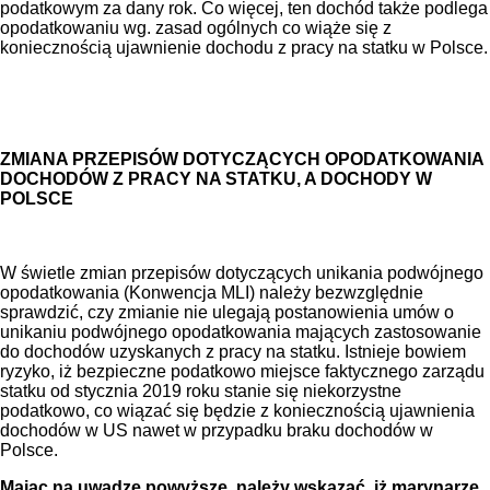
podatkowym za dany rok. Co więcej, ten dochód także podlega
opodatkowaniu wg. zasad ogólnych co wiąże się z
koniecznością ujawnienie dochodu z pracy na statku w Polsce.
ZMIANA PRZEPISÓW DOTYCZĄCYCH OPODATKOWANIA
DOCHODÓW Z PRACY NA STATKU, A DOCHODY W
POLSCE
W świetle zmian przepisów dotyczących unikania podwójnego
opodatkowania (Konwencja MLI) należy bezwzględnie
sprawdzić, czy zmianie nie ulegają postanowienia umów o
unikaniu podwójnego opodatkowania mających zastosowanie
do dochodów uzyskanych z pracy na statku. Istnieje bowiem
ryzyko, iż bezpieczne podatkowo miejsce faktycznego zarządu
statku od stycznia 2019 roku stanie się niekorzystne
podatkowo, co wiązać się będzie z koniecznością ujawnienia
dochodów w US nawet w przypadku braku dochodów w
Polsce.
Mając na uwadze powyższe, należy wskazać, iż marynarze