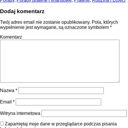
Porady
,
Porady prawne i finansowe
,
Prawne
,
Rodzina i Dzieci
Dodaj komentarz
Twój adres email nie zostanie opublikowany.
Pola, których
wypełnienie jest wymagane, są oznaczone symbolem
*
Komentarz
Nazwa
*
Email
*
Witryna internetowa
Zapamiętaj moje dane w przeglądarce podczas pisania