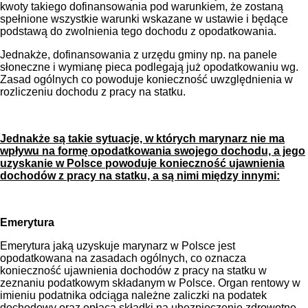
kwoty takiego dofinansowania pod warunkiem, że zostaną
spełnione wszystkie warunki wskazane w ustawie i będące
podstawą do zwolnienia tego dochodu z opodatkowania.
Jednakże, dofinansowania z urzędu gminy np. na panele
słoneczne i wymianę pieca podlegają już opodatkowaniu wg.
Zasad ogólnych co powoduje konieczność uwzględnienia w
rozliczeniu dochodu z pracy na statku.
Jednakże są takie sytuacje, w których marynarz nie ma
wpływu na formę opodatkowania swojego dochodu, a jego
uzyskanie w Polsce powoduje konieczność ujawnienia
dochodów z pracy na statku, a są nimi między innymi:
Emerytura
Emerytura jaką uzyskuje marynarz w Polsce jest
opodatkowana na zasadach ogólnych, co oznacza
konieczność ujawnienia dochodów z pracy na statku w
zeznaniu podatkowym składanym w Polsce. Organ rentowy w
imieniu podatnika odciąga należne zaliczki na podatek
dochodowy oraz opłaca składki na ubezpieczenie zdrowotne,