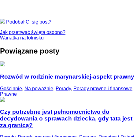
Podobał Ci się post?
Jak przetrwać święta osobno?
Wariatka na lotnisku
Powiązane posty
Rozwód w rodzinie marynarskiej-aspekt prawny
Gościnnie
,
Na poważnie
,
Porady
,
Porady prawne i finansowe
,
Prawne
Czy potrzebne jest pełnomocnictwo do
decydowania o sprawach dziecka, gdy tata jest
za granicą?