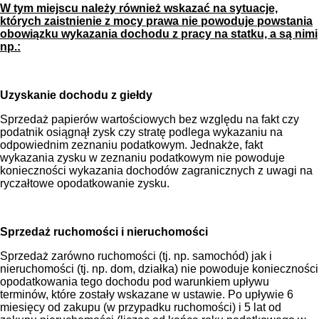
W tym miejscu należy również wskazać na sytuacje,
których zaistnienie z mocy prawa nie powoduje powstania
obowiązku wykazania dochodu z pracy na statku, a są nimi
np.:
Uzyskanie dochodu z giełdy
Sprzedaż papierów wartościowych bez względu na fakt czy
podatnik osiągnął zysk czy stratę podlega wykazaniu na
odpowiednim zeznaniu podatkowym. Jednakże, fakt
wykazania zysku w zeznaniu podatkowym nie powoduje
konieczności wykazania dochodów zagranicznych z uwagi na
ryczałtowe opodatkowanie zysku.
Sprzedaż ruchomości i nieruchomości
Sprzedaż zarówno ruchomości (tj. np. samochód) jak i
nieruchomości (tj. np. dom, działka) nie powoduje konieczności
opodatkowania tego dochodu pod warunkiem upływu
terminów, które zostały wskazane w ustawie. Po upływie 6
miesięcy od zakupu (w przypadku ruchomości) i 5 lat od