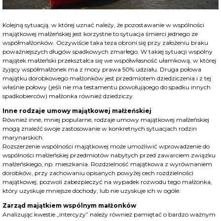
Kolejną sytuacją, w której uznać należy, że pozostawanie w wspólności
majątkowej małżeńskiej jest korzystne to sytuacja śmierci jednego ze
współmałżonków. Oczywiście taka teza obroni się przy założeniu braku
poważniejszych długów spadkowych zmarłego. W takiej sytuacji wspólny
majątek małżeński przekształca się we współwłasność ułamkową, w której
żyjący współmałżonek ma z mocy prawa 50% udziału. Druga połowa
majątku dorobkowego małżonków jest przedmiotem dziedziczenia i z tej
właśnie połowy (jeśli nie ma testamentu powołującego do spadku innych
spadkobierców) małżonka również dziedziczy.
Inne rodzaje umowy majątkowej małżeńskiej
Również inne, mniej popularne, rodzaje umowy majątkowej małżeńskiej
mogą znaleźć swoje zastosowanie w konkretnych sytuacjach rodzin
marynarskich.
Rozszerzenie wspólności majątkowej może umożliwić wprowadzenie do
wspólności małżeńskiej przedmiotów nabytych przed zawarciem związku
małżeńskiego, np. mieszkania. Rozdzielność majątkowa z wyrównaniem
dorobków, przy zachowaniu opisanych powyżej cech rozdzielności
majątkowej, pozwoli zabezpieczyć na wypadek rozwodu tego małżonka,
który uzyskuje mniejsze dochody, lub nie uzyskuje ich w ogóle.
Zarząd majątkiem wspólnym małżonków
Analizując kwestie „intercyzy” należy również pamiętać o bardzo ważnym