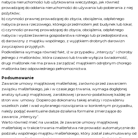
nabycia nieruchomości lub użytkowania wieczystego, jak również
prowadzącej do oddania nieruchomości do używania lub pobierania z niej
pożytków;
b) czynności prawnej prowadzącej do zbycia, obciążenia, odpłatnego
nabycia prawa rzeczowego, którego przedmiotem jest budynek lub lokal;
c) czynności prawnej prowadzącej do zbycia, obciążenia, odpłatnego
nabycia i wydzierżawienia gospodarstwa rolnego lub przedsiębiorstwa;
d) darowizny z majątku wspólnego, z wyjątkiem drobnych darowizn
zwyczajowo przyjętych.
Podkreślenia wymaga również fakt, iż w przypadku „intercyzy” i choroby
jednego z małżonków, która czasowo lub trwale wyłącza świadomość,
drugi małżonek nie ma prawa zarządzać majątkiem odrębnym chorego
małżonka bez odpowiedniego pełnomocnictwa.
Podsumowanie
Zawarcie umowy majątkowej małżeńskiej, zarówno przed zawarciem
związku małżeńskiego, jak i w czasie jego trwania, wymaga dogłębnej
analizy sytuacji majątkowej, zarobkowej i prawno-podatkowej każdej ze
stron ww. umowy. Dopiero po dokonaniu takiej analizy i rozważeniu
wszelkich zalet i wad wybranego rozwiązania w konkretnym przypadku,
należy podjąć ewentualne dalsze działania formalne zmierzające do
zawarcia „intercyzy”.
Warto również mieć na uwadze, że zawarcie umowy majątkowej
małżeńskiej w trakcie trwania małżeństwa nie prowadzi automatycznie do
podziału wspólnego majątku małżeńskiego, który został zakumulowany od