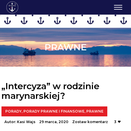
PRAWNE
„Intercyza” w rodzinie
marynarskiej?
PORADY
,
PORADY PRAWNE I FINANSOWE
,
PRAWNE
Autor:
Kasi Wajs
29 marca, 2020
Zostaw komentarz
3