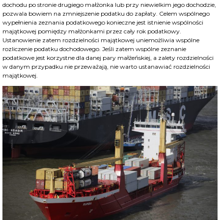
dochodu po stronie drugiego małżonka lub przy niewielkim jego dochodzie,
pozwala bowiem na zmniejszenie podatku do zapłaty. Celem wspólnego
wypełnienia zeznania podatkowego konieczne jest istnienie wspólności
majątkowej pomiędzy małżonkami przez cały rok podatkowy.
Ustanowienie zatem rozdzielności majątkowej uniemożliwia wspólne
rozliczenie podatku dochodowego. Jeśli zatem wspólne zeznanie
podatkowe jest korzystne dla danej pary małżeńskiej, a zalety rozdzielności
w danym przypadku nie przeważają, nie warto ustanawiać rozdzielności
majątkowej.