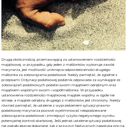
Drugą okolicznością, przemawiającą za ustanowieniem rozdzielności
majątkowej, w przypadku, gdy jeden z małżonków wykonuje zawód
marynarza, jest możliwość uniknięcia odpowiedzialności drugiego
małżonka za zobowiązania podatkowe. Należy pamiętać, że zgodnie z
przepisami Ordynacji podatkowej podatnik odpowiada za wynikające ze
zobowiązań podatkowych podatki swoim majątkiem odrębnym oraz
majątkiem wspólnym swoim i współmałżonka. W przypadku
ustanowienia rozdzielności majątkowej majątek wspólny w ogóle nie
istnieje, a majątek odrębny drugiego z małżonków jest chroniony. Należy
również pamiętać, że ustalenie z wyprzedzeniem sytuacji prawno-
podatkowej marynarza pozwoli wyeliminować niespodziewane
zobowiązania podatkowe i zmniejszyć ryzyko negatywnego wyniku
potencjalnej kontroli skarbowej. Jeśli jednak ustalenie sytuacji podatkowej
nie zostało jeszcze dokonane, lub z przyczyn faktycznych napotyka ono na