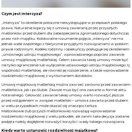
Czym jest intercyza?
„Intercyza” to określenie potoczne niewystępujące w przepisach polskiego
prawa. Naturalnie kojarzy się z umową zawieraną przez przyszłych
małżonków przed ślubem dla zabezpieczenia zgromadzonego dotychczas
przez nich majątku. Kolokwialne rozumienie pojęcia „intercyza” nie ma
jednak wiele wspólnego z faktycznie przyjętymi rozwiązaniami w polskim
prawie rodzinnym. Kodeks rodzinny i opiekuńczy posługuje się określeniem
„umownego ustroju majątkowego”, wprowadzanego poprzez zawarcie
umowy majątkowej małżeńskiej. Celem zawarcia takiej umowy może być
nie tylko ograniczenie lub wyłączenie ustawowego ustroju majątkowego, tj.
wspólności małżeńskiej, ale również jej rozszerzenie, a także wprowadzenie
rozdzielności majątkowej z wyrównaniem dorobków.
Umowę majątkową małżeńską można zawrzeć zarówno przed zawarciem
małżeństwa, jak i po ślubie. Zawsze musi być ona zawarte w formie aktu
notarialnego. Celowość zawarcie takiej umowy warto rozważyć jeszcze
przed wstąpieniem w związek małżeński – umowa zawarta przed ślubem
w wielu przypadkach może okazać się znacząco tańsza.
Małżonkowie (lub przyszli małżonkowie) rozważają wprowadzenie
rozdzielności majątkowej z wielu pobudek, ale zanim taka decyzja zostanie
podjęta należy dogłębnie rozważyć korzyści i wady takiego rozwiązania.
Kiedy warto ustanowić rozdzielność majątkową?