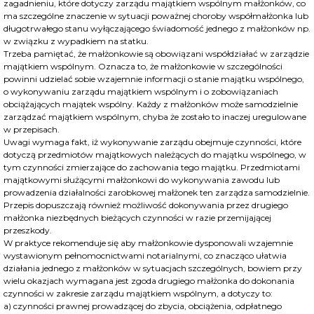
zagadnieniu, które dotyczy zarządu majątkiem wspólnym małżonków, co
ma szczególne znaczenie w sytuacji poważnej choroby współmałżonka lub
długotrwałego stanu wyłączającego świadomość jednego z małżonków np.
w związku z wypadkiem na statku.
Trzeba pamiętać, że małżonkowie są obowiązani współdziałać w zarządzie
majątkiem wspólnym. Oznacza to, że małżonkowie w szczególności
powinni udzielać sobie wzajemnie informacji o stanie majątku wspólnego,
o wykonywaniu zarządu majątkiem wspólnym i o zobowiązaniach
obciążających majątek wspólny. Każdy z małżonków może samodzielnie
zarządzać majątkiem wspólnym, chyba że zostało to inaczej uregulowane
w przepisach.
Uwagi wymaga fakt, iż wykonywanie zarządu obejmuje czynności, które
dotyczą przedmiotów majątkowych należących do majątku wspólnego, w
tym czynności zmierzające do zachowania tego majątku. Przedmiotami
majątkowymi służącymi małżonkowi do wykonywania zawodu lub
prowadzenia działalności zarobkowej małżonek ten zarządza samodzielnie.
Przepis dopuszczają również możliwość dokonywania przez drugiego
małżonka niezbędnych bieżących czynności w razie przemijającej
przeszkody.
W praktyce rekomenduje się aby małżonkowie dysponowali wzajemnie
wystawionym pełnomocnictwami notarialnymi, co znacząco ułatwia
działania jednego z małżonków w sytuacjach szczególnych, bowiem przy
wielu okazjach wymagana jest zgoda drugiego małżonka do dokonania
czynności w zakresie zarządu majątkiem wspólnym, a dotyczy to:
a) czynności prawnej prowadzącej do zbycia, obciążenia, odpłatnego