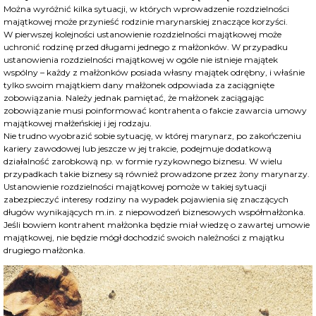
Można wyróżnić kilka sytuacji, w których wprowadzenie rozdzielności
majątkowej może przynieść rodzinie marynarskiej znaczące korzyści.
W pierwszej kolejności ustanowienie rozdzielności majątkowej może
uchronić rodzinę przed długami jednego z małżonków. W przypadku
ustanowienia rozdzielności majątkowej w ogóle nie istnieje majątek
wspólny – każdy z małżonków posiada własny majątek odrębny, i właśnie
tylko swoim majątkiem dany małżonek odpowiada za zaciągnięte
zobowiązania. Należy jednak pamiętać, że małżonek zaciągając
zobowiązanie musi poinformować kontrahenta o fakcie zawarcia umowy
majątkowej małżeńskiej i jej rodzaju.
Nie trudno wyobrazić sobie sytuację, w której marynarz, po zakończeniu
kariery zawodowej lub jeszcze w jej trakcie, podejmuje dodatkową
działalność zarobkową np. w formie ryzykownego biznesu. W wielu
przypadkach takie biznesy są również prowadzone przez żony marynarzy.
Ustanowienie rozdzielności majątkowej pomoże w takiej sytuacji
zabezpieczyć interesy rodziny na wypadek pojawienia się znaczących
długów wynikających m.in. z niepowodzeń biznesowych współmałżonka.
Jeśli bowiem kontrahent małżonka będzie miał wiedzę o zawartej umowie
majątkowej, nie będzie mógł dochodzić swoich należności z majątku
drugiego małżonka.