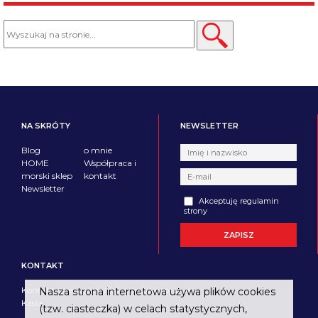
NA SKRÓTY
NEWSLETTER
Blog
o mnie
HOME
Współpraca i
morski sklep
kontakt
Newsletter
Akceptuję regulamin
strony
KONTAKT
Kontaktujcie się śmiało i w każdej sprawie.
Nasza strona internetowa używa plików cookies
Kasia
(tzw. ciasteczka) w celach statystycznych,