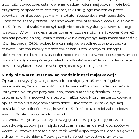
trudności dowodowe, ustanowienie rozdzielności majątkowej może być
przydatnym sposobem ochrony majątku drugiego małżonka przed
ewentualnymi zobowiązaniami z tytułu nieoczekiwanych podatków.
Choć co do zasady przyszli małżonkowie pewni są swojej decyzji o zawarciu
małżeństwa, niezależnie od sytuacji, nie sposób wykluczyć ewentualnego
rozwodu. W tym zakresie ustanowienie rozdzielności majątkowej również
posiada pewną zaletę, która niestety w niektórych sytuacja może okazać się
również wadą. Otóż, wobec braku majątku wspólnego, w przypadku
rozwodu nie ma mowy o przeprowadzaniu żmudnego, trudnego i
niejednokrotnie bardzo czasochłonnego oraz kosztownego postępowania o
podział majątku wspólnego byłych małżonków – każdy z nich dysponuje
bowiem wyłącznie swoim własnym, osobistym majątkiem.
Kiedy nie warto ustanawiać rozdzielności majątkowej?
Opisana powyżej sytuacja rozwodu pomiędzy małżonkami, gdzie
wskazaliśmy, że rozdzielność majątkowa małżonków może okazać się
korzystna, w innych przypadkach, może okazać się źródłem liczny
problemów finansowych dla tego z małżonków, który nie zarobkował, a
np. zajmował się wychowaniem dzieci lub domem. W takiej sytuacji
posiadanie wspólności majątkowej małżeńskiej dużo lepiej zabezpieczy
ww.małżonka na wypadek rozwodu.
Dla wielu marynarzy, którzy ze względu na swoją sytuację prawno-
podatkową, zobowiązani są do rozliczania zagranicznych dochodów w
Polsce, kluczowe znaczenie ma możliwość wspólnego rozliczenia się wraz
z drugim małżonkiem. Rozwiązanie takie jest korzystne przy braku