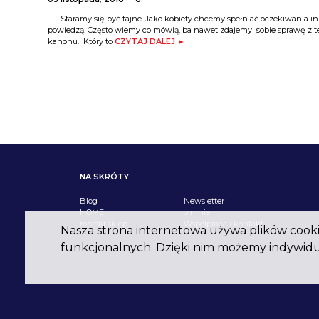
Staramy się być fajne. Jako kobiety chcemy spełniać oczekiwania inn
powiedzą. Często wiemy co mówią, ba nawet zdajemy sobie sprawę z te
kanonu. Który to
CZYTAJ DALEJ ►
NA SKRÓTY
Blog
Newsletter
HOME
o mnie
morski sklep
Współpraca i kontakt
Nasza strona internetowa używa plików cookie
funkcjonalnych. Dzięki nim możemy indywidu