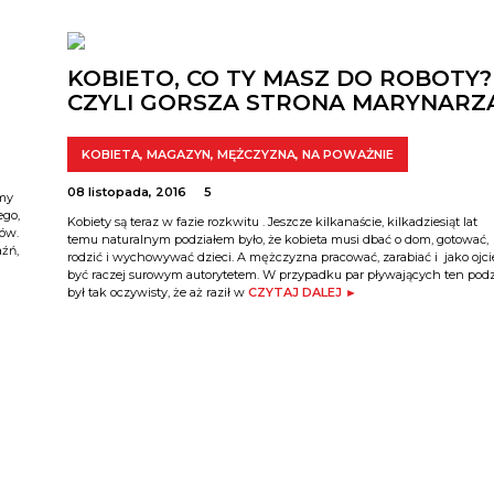
KOBIETO, CO TY MASZ DO ROBOTY?
CZYLI GORSZA STRONA MARYNARZ
KOBIETA
,
MAGAZYN
,
MĘŻCZYZNA
,
NA POWAŻNIE
08 listopada, 2016
5
amy
ego,
Kobiety są teraz w fazie rozkwitu . Jeszcze kilkanaście, kilkadziesiąt lat
ów.
temu naturalnym podziałem było, że kobieta musi dbać o dom, gotować,
aźń,
rodzić i wychowywać dzieci. A mężczyzna pracować, zarabiać i jako ojci
być raczej surowym autorytetem. W przypadku par pływających ten podz
był tak oczywisty, że aż raził w
CZYTAJ DALEJ ►