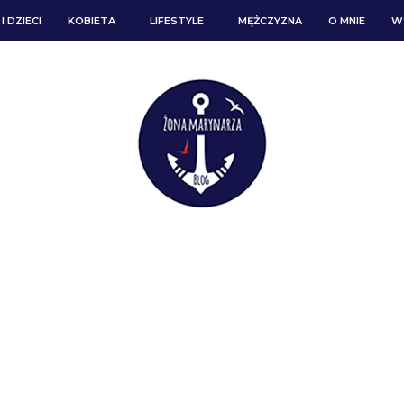
I DZIECI
KOBIETA
LIFESTYLE
MĘŻCZYZNA
O MNIE
W
ARCHIWUM