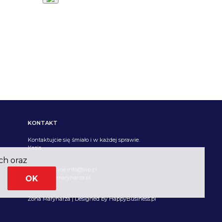
KONTAKT
Kontaktujcie się śmiało i w każdej sprawie.
Kasia
ch oraz
Email imagine.info@wp.pl
info@zonamarynarza.pl
OK
© 2026
Żona Marynarza | Designed by
HappyBusiness.pl