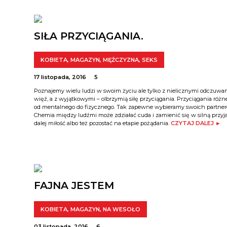
SIŁA PRZYCIĄGANIA.
KOBIETA
,
MAGAZYN
,
MĘŻCZYZNA
,
SEKS
17 listopada, 2016
5
Poznajemy wielu ludzi w swoim życiu ale tylko z nielicznymi odczuw
więź, a z wyjątkowymi – olbrzymią siłę przyciągania. Przyciągania różn
od mentalnego do fizycznego. Tak zapewne wybieramy swoich partner
Chemia między ludźmi może zdziałać cuda i zamienić się w silną przyj
dalej miłość albo też pozostać na etapie pożądania.
CZYTAJ DALEJ ►
FAJNA JESTEM
KOBIETA
,
MAGAZYN
,
NA WESOŁO
03 listopada, 2016
6