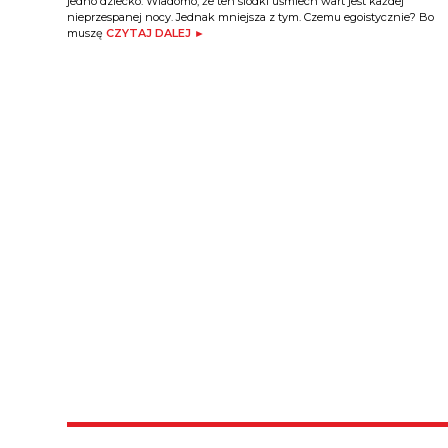
jedno dziecko. Wiadomo, że ten slodki uśmiech wart jest każdej
nieprzespanej nocy. Jednak mniejsza z tym. Czemu egoistycznie? Bo
muszę
CZYTAJ DALEJ ►