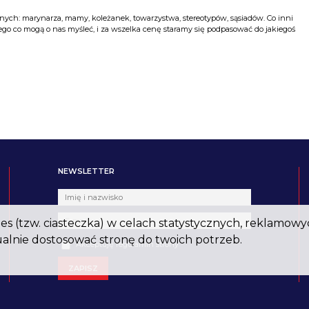
ych: marynarza, mamy, koleżanek, towarzystwa, stereotypów, sąsiadów. Co inni
go co mogą o nas myśleć, i za wszelka cenę staramy się podpasować do jakiegoś
NEWSLETTER
s (tzw. ciasteczka) w celach statystycznych, reklamowy
alnie dostosować stronę do twoich potrzeb.
Akceptuję regulamin strony