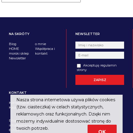
NA SKRÓTY
NEWSLETTER
Blog
o mnie
HOME
Współpraca i
morski sklep
kontakt
Newsletter
Akceptuję regulamin
strony
KONTAKT
Nasza strona internetowa używa plików cookies
Kontaktujcie się śmiało i w każdej sprawie.
(tzw. ciasteczka) w celach statystycznych,
Kasia
reklamowych oraz funkcjonalnych. Dzięki nim
Email imagine.info@wp.pl
możemy indywidualnie dostosować stronę do
info@zonamarynarza.pl
twoich potrzeb.
© 2026
OK