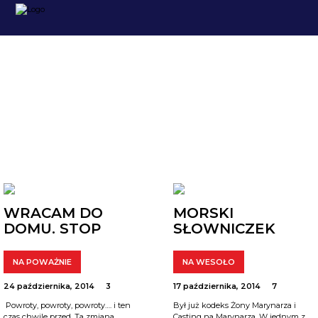
ARCHIWUM
WRACAM DO
MORSKI
DOMU. STOP
SŁOWNICZEK
NA POWAŻNIE
NA WESOŁO
24 października, 2014
3
17 października, 2014
7
Powroty, powroty, powroty…. i ten
Był już kodeks Żony Marynarza i
czas chwile przed. Ta zmiana
Casting na Marynarza. W jednym z