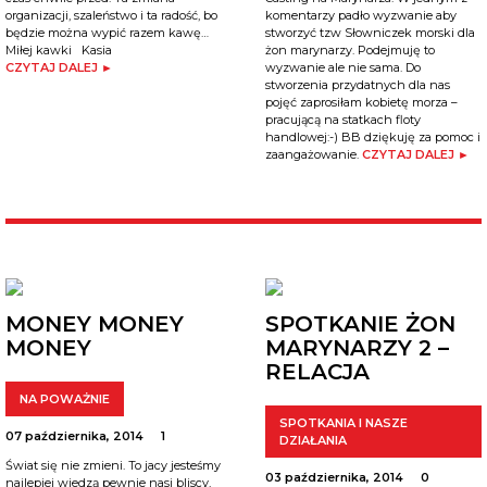
organizacji, szaleństwo i ta radość, bo
komentarzy padło wyzwanie aby
będzie można wypić razem kawę…
stworzyć tzw Słowniczek morski dla
Miłej kawki Kasia
żon marynarzy. Podejmuję to
CZYTAJ DALEJ ►
wyzwanie ale nie sama. Do
stworzenia przydatnych dla nas
pojęć zaprosiłam kobietę morza –
pracującą na statkach floty
handlowej:-) BB dziękuję za pomoc i
zaangażowanie.
CZYTAJ DALEJ ►
MONEY MONEY
SPOTKANIE ŻON
MONEY
MARYNARZY 2 –
RELACJA
NA POWAŻNIE
SPOTKANIA I NASZE
07 października, 2014
1
DZIAŁANIA
Świat się nie zmieni. To jacy jesteśmy
03 października, 2014
0
najlepiej wiedzą pewnie nasi bliscy,