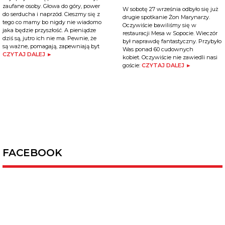
zaufane osoby. Głowa do góry, power
W sobotę 27 września odbyło się już
do serducha i naprzód. Cieszmy się z
drugie spotkanie Żon Marynarzy.
tego co mamy bo nigdy nie wiadomo
Oczywiście bawiliśmy się w
jaka będzie przyszłość. A pieniądze
restauracji Mesa w Sopocie. Wieczór
dziś są, jutro ich nie ma. Pewnie, że
był naprawdę fantastyczny. Przybyło
są ważne, pomagają, zapewniają byt
Was ponad 60 cudownych
CZYTAJ DALEJ ►
kobiet. Oczywiście nie zawiedli nasi
goście:
CZYTAJ DALEJ ►
FACEBOOK