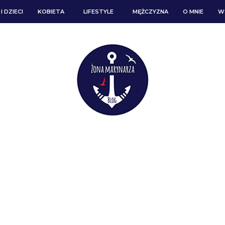
I DZIECI
KOBIETA
LIFESTYLE
MĘŻCZYZNA
O MNIE
W
ARCHIWUM