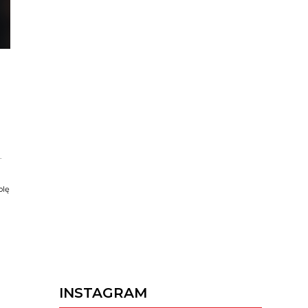
.
olę
INSTAGRAM