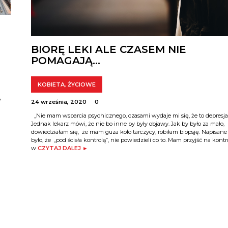
BIORĘ LEKI ALE CZASEM NIE
POMAGAJĄ…
KOBIETA
,
ŻYCIOWE
u
e
24 września, 2020
0
„Nie mam wsparcia psychicznego, czasami wydaje mi się, że to depresja
Jednak lekarz mówi, że nie bo inne by były objawy. Jak by było za mało,
dowiedziałam się, że mam guza koło tarczycy, robiłam biopsję. Napisane
było, że „pod ścisła kontrolą”, nie powiedzieli co to. Mam przyjść na kontr
w
CZYTAJ DALEJ ►