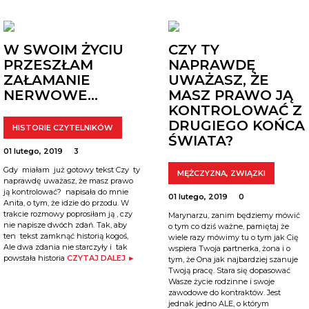
W SWOIM ŻYCIU
CZY TY
PRZESZŁAM
NAPRAWDĘ
ZAŁAMANIE
UWAŻASZ, ŻE
NERWOWE…
MASZ PRAWO JĄ
KONTROLOWAĆ Z
DRUGIEGO KOŃCA
HISTORIE CZYTELNIKÓW
ŚWIATA?
01 lutego, 2019
3
Gdy miałam już gotowy tekst Czy ty
MĘŻCZYZNA
,
ZWIĄZKI
naprawdę uważasz, że masz prawo
ją kontrolować? napisała do mnie
01 lutego, 2019
0
Anita, o tym, że idzie do przodu. W
trakcie rozmowy poprosiłam ją , czy
Marynarzu, zanim będziemy mówić
nie napisze dwóch zdań. Tak, aby
o tym co dziś ważne, pamiętaj że
ten tekst zamknąć historią kogoś,
wiele razy mówimy tu o tym jak Cię
Ale dwa zdania nie starczyły i tak
wspiera Twoja partnerka, żona i o
powstała historia
CZYTAJ DALEJ ►
tym, że Ona jak najbardziej szanuje
Twoją pracę. Stara się dopasować
Wasze życie rodzinne i swoje
zawodowe do kontraktów. Jest
jednak jedno ALE, o którym