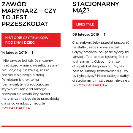
STACJONARNY
ZAWÓD
MĄŻ?
MARYNARZ – CZY
TO JEST
PRZESZKODA?
LIFESTYLE
09 lutego, 2019
1
HISTORIE CZYTELNIKÓW
,
RODZINA I DZIECI
Chciałabym, żeby przestał pracować
na statku, żeby nie wyjeżdżał…
Gdyby pracował na lądzie byłoby mi
14 lutego, 2019
1
łatwiej… Tak bardzo tęsknię, że nie
Nie zawsze jest tak, że możemy
wytrzymam… Gdyby mój mąż/
mieć dzieci – mimo wszelkich starań
chłopak był stacjonarny…. My tak
nie udaje się. Cieszę się, że Ola
bardzo lubimy zastanawiać się, co
podzieliła się swoją historią.
by było gdyby? No co takiego dałby
Pamiętam jak rok temu
ci stacjonarny mąż, czego nie daje ci
rozmawiałyśmy o adopcji, czas
ten
CZYTAJ DALEJ ►
szybko leci. Mnie od samego
początku ciekawiło, czy zawód
marynarza nie będzie tu przeszkodą
dla ośrodka adopcyjnego, te
CZYTAJ DALEJ ►