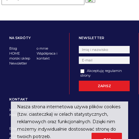
NA SKRÓTY
NEWSLETTER
Blog
o mnie
HOME
Współpraca i
morski sklep
kontakt
Newsletter
Akceptuję regulamin
strony
KONTAKT
Nasza strona internetowa używa plików cookies
Kontaktujcie się śmiało i w każdej sprawie.
(tzw. ciasteczka) w celach statystycznych,
Kasia
reklamowych oraz funkcjonalnych. Dzięki nim
możemy indywidualnie dostosować stronę do
Email imagine.info@wp.pl
info@zonamarynarza.pl
twoich potrzeb.
© 2026