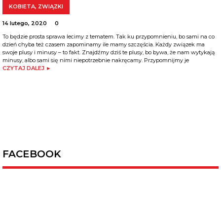
KOBIETA
,
ZWIĄZKI
14 lutego, 2020
0
To będzie prosta sprawa lecimy z tematem. Tak ku przypomnieniu, bo sami na co
dzień chyba też czasem zapominamy ile mamy szczęścia. Każdy związek ma
swoje plusy i minusy – to fakt. Znajdźmy dziś te plusy, bo bywa, że nam wytykają
minusy, albo sami się nimi niepotrzebnie nakręcamy. Przypomnijmy je
CZYTAJ DALEJ ►
FACEBOOK