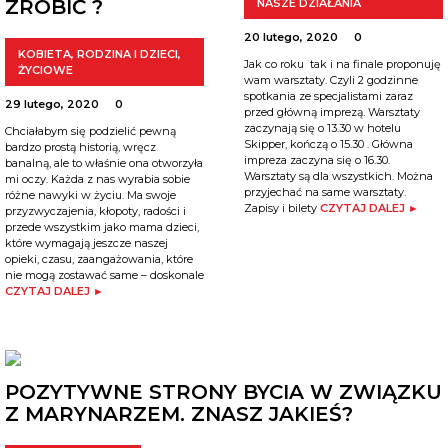
ZROBIĆ ?
NASZE DZIAŁANIA
20 lutego, 2020
0
KOBIETA
,
RODZINA I DZIECI
,
Jak co roku tak i na finale proponuję
ŻYCIOWE
wam warsztaty. Czyli 2 godzinne
spotkania ze specjalistami zaraz
29 lutego, 2020
0
przed główną imprezą. Warsztaty
zaczynają się o 13.30 w hotelu
Chciałabym się podzielić pewną
Skipper, kończą o 15.30 . Główna
bardzo prostą historią, wręcz
impreza zaczyna się o 16.30.
banalną, ale to właśnie ona otworzyła
Warsztaty są dla wszystkich. Można
mi oczy. Każda z nas wyrabia sobie
przyjechać na same warsztaty.
różne nawyki w życiu. Ma swoje
Zapisy i bilety
CZYTAJ DALEJ ►
przyzwyczajenia, kłopoty, radości i
przede wszystkim jako mama dzieci,
które wymagają jeszcze naszej
opieki, czasu, zaangażowania, które
nie mogą zostawać same – doskonale
CZYTAJ DALEJ ►
POZYTYWNE STRONY BYCIA W ZWIĄZKU
Z MARYNARZEM. ZNASZ JAKIEŚ?