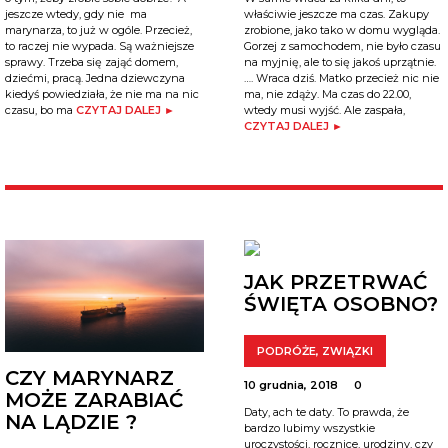
jeszcze wtedy, gdy nie ma
właściwie jeszcze ma czas. Zakupy
marynarza, to już w ogóle. Przecież,
zrobione, jako tako w domu wygląda.
to raczej nie wypada. Są ważniejsze
Gorzej z samochodem, nie było czasu
sprawy. Trzeba się zająć domem,
na myjnię, ale to się jakoś uprzątnie.
dziećmi, pracą. Jedna dziewczyna
…. Wraca dziś. Matko przecież nic nie
kiedyś powiedziała, że nie ma na nic
ma, nie zdąży. Ma czas do 22.00,
czasu, bo ma
CZYTAJ DALEJ ►
wtedy musi wyjść. Ale zaspała,
CZYTAJ DALEJ ►
JAK PRZETRWAĆ
ŚWIĘTA OSOBNO?
PODRÓŻE
,
ZWIĄZKI
CZY MARYNARZ
10 grudnia, 2018
0
MOŻE ZARABIAĆ
Daty, ach te daty. To prawda, że
NA LĄDZIE ?
bardzo lubimy wszystkie
uroczystości, rocznice, urodziny, czy