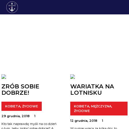
ARCHIWUM
ZRÓB SOBIE
WARIATKA NA
DOBRZE!
LOTNISKU
KOBIETA
,
ŻYCIOWE
KOBIETA
,
MĘŻCZYZNA
,
ŻYCIOWE
29 grudnia, 2018
1
12 grudnia, 2018
1
Kto tak naprawdę myśli na co dzień
o tym, żeby zrobić sobie dobrze? A
W sumie wraca za kilka dni, to