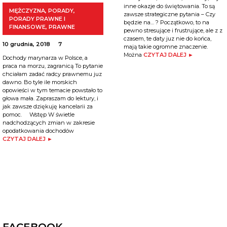
inne okazje do świętowania. To są
MĘŻCZYZNA
,
PORADY
,
zawsze strategiczne pytania – Czy
PORADY PRAWNE I
będzie na… ? Początkowo, to na
FINANSOWE
,
PRAWNE
pewno stresujące i frustrujące, ale z z
czasem, te daty juz nie do końca,
10 grudnia, 2018
7
mają takie ogromne znaczenie.
Można
CZYTAJ DALEJ ►
Dochody marynarza w Polsce, a
praca na morzu, zagranicą To pytanie
chciałam zadać radcy prawnemu juz
dawno. Bo tyle ile morskich
opowieści w tym temacie powstało to
głowa mała. Zapraszam do lektury, i
jak zawsze dziękuję kancelarii za
pomoc. Wstęp W świetle
nadchodzących zmian w zakresie
opodatkowania dochodów
CZYTAJ DALEJ ►
FACEBOOK