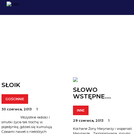
ARCHIWUM
SŁOIK
SŁOWO
WSTĘPNE….
GOŚCINNIE
30 czerwca, 2013
1
INNE
Wszystkie radości i
29 czerwca, 2013
1
smutki życia tak trochę w
pojedynkę, gdzieś się kumulują.
Kochane Żony Marynarzy i wspaniali
Czasami nawet o niektórych
Marynarze. Zainspirowana innymi