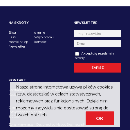
NA SKRÓTY
NEWSLETTER
Blog
o mnie
HOME
Współpraca i
morski sklep
kontakt
Newsletter
Akceptuję regulamin
strony
KONTAKT
Nasza strona internetowa używa plików cookies
Kontaktujcie się śmiało i w każdej sprawie.
(tzw. ciasteczka) w celach statystycznych,
Kasia
reklamowych oraz funkcjonalnych. Dzięki nim
Email imagine.info@wp.pl
możemy indywidualnie dostosować stronę do
info@zonamarynarza.pl
twoich potrzeb.
© 2026
OK
Żona Marynarza | Designed by
HappyBusiness.pl