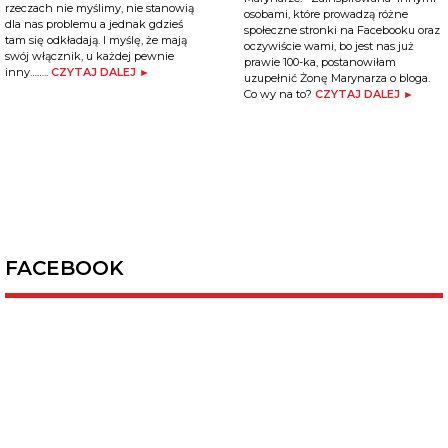
rzeczach nie myślimy, nie stanowią
osobami, które prowadzą różne
dla nas problemu a jednak gdzieś
społeczne stronki na Facebooku oraz
tam się odkładają. I myślę, że mają
oczywiście wami, bo jest nas już
swój włącznik, u każdej pewnie
prawie 100-ka, postanowiłam
inny……..
CZYTAJ DALEJ ►
uzupełnić Żonę Marynarza o bloga.
Co wy na to?
CZYTAJ DALEJ ►
FACEBOOK