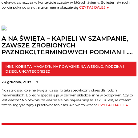
ciekawy, zwłaszcza w kontekście czasów w których żyjemy. Bo jeden zły ruch i
policja puka do drzwi, a taka mama okazuje się
CZYTAJ DALEJ ►
A NA ŚWIĘTA – KĄPIELI W SZAMPANIE,
ZAWSZE ZROBIONYCH
PAZNOKCI,TERMINOWYCH PODMIAN I ….
INNE
,
KOBIETA
,
MAGAZYN
,
NA POWAŻNIE
,
NA WESOŁO
,
RODZINA I
DZIECI
,
UNCATEGORIZED
23 grudnia, 2017
7
No i stało się. Kolejne święta już są. To taki specyficzny okres dla rodzin
marynarskich. Bo jedni spędzają je w pełnym składzie, inni w okrojonym. Czy to
jest ważne? No pewnie, że ważne ale nie najważniejsze. Tak już jest, że czasem
trzeba zagryźć zęby i przetrwać ten czas. Ala warto wracać
CZYTAJ DALEJ ►