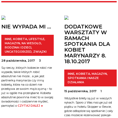
NIE WYPADA MI …
DODATKOWE
WARSZTATY W
RAMACH
INNE
,
KOBIETA
,
LIFESTYLE
,
SPOTKANIA DLA
MAGAZYN
,
NA WESOŁO
,
RODZINA I DZIECI
,
KOBIET
UNCATEGORIZED
,
ZWIĄZKI
MARYNARZY 8.
18.10.2017
28 października, 2017
3
Są rzeczy, których kobiecie robić nie
wypada, takie których robić
INNE
,
KOBIETA
,
MAGAZYN
,
absolutnie nie może… a jak jest
SPOTKANIA I NASZE
partnerką marynarza czy inną
DZIAŁANIA
kobietą, która na co dzień nie
przebywa ze swoim mężczyzną – to
15 października, 2017
1
już w ogóle ma przerąbane. Kobieta
absolutnie powinna mieć to w swojej
Wszystkie bilety są już w waszych
świadomości i codziennie myśleć,
rękach. Sporo z Was nocuje już od
pamiętać o
CZYTAJ DALEJ ►
piątku w hotelu Skipper w Rewie,
gdzie odbędzie się spotkanie ( cały
czas możecie rezerwować pokoje-