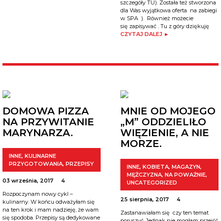
szczegóły TU). Została też stworzona
dla Was wyjątkowa oferta na zabiegi
w SPA ). Również możecie
się zapisywać . Tu z góry dziękuję
CZYTAJ DALEJ ►
DOMOWA PIZZA
MNIE OD MOJEGO
NA PRZYWITANIE
„M” ODDZIELIŁO
MARYNARZA.
WIĘZIENIE, A NIE
MORZE.
INNE
,
KULINARNE
PRZYGOTOWANIA
,
PRZEPISY
INNE
,
KOBIETA
,
MAGAZYN
,
MĘŻCZYZNA
,
NA POWAŻNIE
,
03 września, 2017
4
UNCATEGORIZED
Rozpoczynam nowy cykl –
25 sierpnia, 2017
4
kulinarny. W końcu odważyłam się
na ten krok i mam nadzieję, że wam
Zastanawiałam się czy ten temat
się spodoba. Przepisy są dedykowane
poruszyć. Jednak nie mogłam przejść