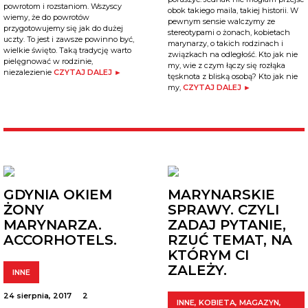
powrotom i rozstaniom. Wszyscy
obok takiego maila, takiej historii. W
wiemy, że do powrotów
pewnym sensie walczymy ze
przygotowujemy się jak do dużej
stereotypami o żonach, kobietach
uczty. To jest i zawsze powinno być,
marynarzy, o takich rodzinach i
wielkie święto. Taką tradycję warto
związkach na odległość. Kto jak nie
pielęgnować w rodzinie,
my, wie z czym łączy się rozłąka
niezalezienie
CZYTAJ DALEJ ►
tęsknota z bliską osobą? Kto jak nie
my,
CZYTAJ DALEJ ►
GDYNIA OKIEM
MARYNARSKIE
ŻONY
SPRAWY. CZYLI
MARYNARZA.
ZADAJ PYTANIE,
ACCORHOTELS.
RZUĆ TEMAT, NA
KTÓRYM CI
ZALEŻY.
INNE
24 sierpnia, 2017
2
INNE
,
KOBIETA
,
MAGAZYN
,