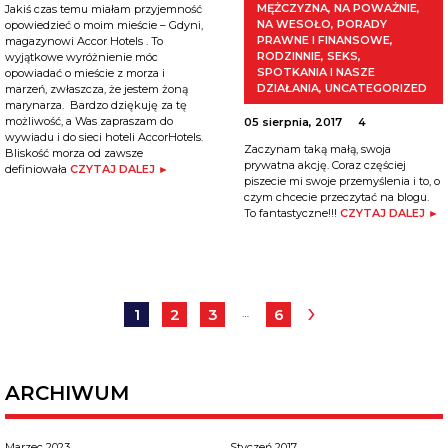
MĘŻCZYZNA
,
NA POWAŻNIE
,
Jakiś czas temu miałam przyjemność
NA WESOŁO
,
PORADY
opowiedzieć o moim mieście – Gdyni,
PRAWNE I FINANSOWE
,
magazynowi Accor Hotels . To
RODZINNIE
,
SEKS
,
wyjątkowe wyróżnienie móc
SPOTKANIA I NASZE
opowiadać o mieście z morza i
DZIAŁANIA
,
UNCATEGORIZED
marzeń, zwłaszcza, że jestem żoną
marynarza. Bardzo dziękuję za tę
możliwość, a Was zapraszam do
05 sierpnia, 2017
4
wywiadu i do sieci hoteli AccorHotels.
Zaczynam taką małą, swoja
Bliskość morza od zawsze
prywatna akcję. Coraz częściej
definiowała
CZYTAJ DALEJ ►
piszecie mi swoje przemyślenia i to, o
czym chcecie przeczytać na blogu.
To fantastyczne!!!
CZYTAJ DALEJ ►
›
1
2
3
6
…
ARCHIWUM
Marzec 2023
Styczeń 2017