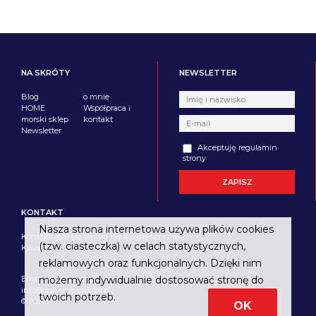
NA SKRÓTY
NEWSLETTER
Blog
o mnie
HOME
Współpraca i
morski sklep
kontakt
Newsletter
Akceptuję regulamin
strony
KONTAKT
Nasza strona internetowa używa plików cookies
Kontaktujcie się śmiało i w każdej sprawie.
(tzw. ciasteczka) w celach statystycznych,
Kasia
reklamowych oraz funkcjonalnych. Dzięki nim
Email imagine.info@wp.pl
możemy indywidualnie dostosować stronę do
info@zonamarynarza.pl
twoich potrzeb.
© 2026
OK