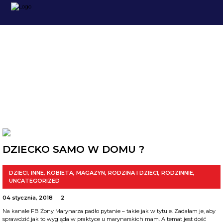
INNE
DZIECKO SAMO W DOMU ?
DZIECI
,
INNE
,
KOBIETA
,
MAGAZYN
,
RODZINA I DZIECI
,
RODZINNIE
,
UNCATEGORIZED
04 stycznia, 2018
2
Na kanale FB Żony Marynarza padło pytanie – takie jak w tytule. Zadałam je, aby
sprawdzić jak to wygląda w praktyce u marynarskich mam. A temat jest dość