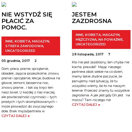
NIE WSTYDŹ SIĘ
JESTEM
PŁACIĆ ZA
ZAZDROSNA
POMOC.
INNE
,
KOBIETA
,
MAGAZYN
,
MĘŻCZYZNA
,
NA POWAŻNIE
,
INNE
,
KOBIETA
,
MAGAZYN
,
UNCATEGORIZED
STREFA ZAWODOWA
,
UNCATEGORIZED
29 listopada, 2017
7
05 grudnia, 2017
2
Kto nie jest zazdrosny, ten chyba nie
kocha, prawda? Mając naszego
Dom, praca, pranie, sprzątanie,
partnera obok siebie na co dzień,
obiadek, zajęcia pozaszkolne, znowu
mamy takie złudne poczucie, że
pranie i sprzątanie, lekcje, budowa na
panujemy nad sytuacją, że tu
głowie, remont, bezsenna noc,
wszystko wiemy, bo to na naszym
znowu pranie… i tak się kręci ten
terenie. Przecież znamy tu wszystkie
nasz świat. U każdej z nas inaczej,
zagrożenia. A jak jest gdy On jest na
ale powtarzalność czynności – tych
morzu? Tam niczego nie
prostych i tych skomplikowanych –
CZYTAJ DALEJ ►
może prowadzić do zwyczajnego
doła. Brak męża/partnera w
CZYTAJ DALEJ ►