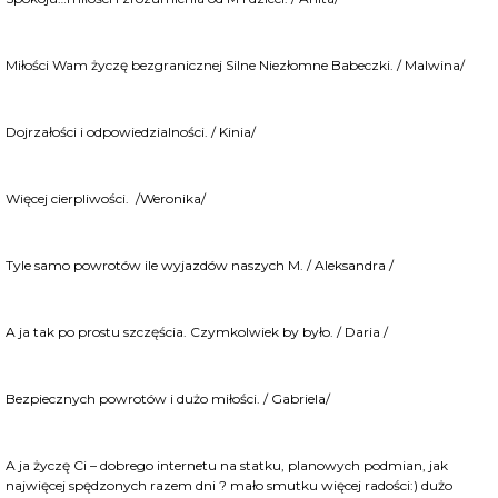
Miłości Wam życzę bezgranicznej Silne Niezłomne Babeczki. / Malwina/
Dojrzałości i odpowiedzialności. / Kinia/
Więcej cierpliwości. /Weronika/
Tyle samo powrotów ile wyjazdów naszych M. / Aleksandra /
A ja tak po prostu szczęścia. Czymkolwiek by było. / Daria /
Bezpiecznych powrotów i dużo miłości. / Gabriela/
A ja życzę Ci – dobrego internetu na statku, planowych podmian, jak
najwięcej spędzonych razem dni
?
mało smutku więcej radości:) dużo