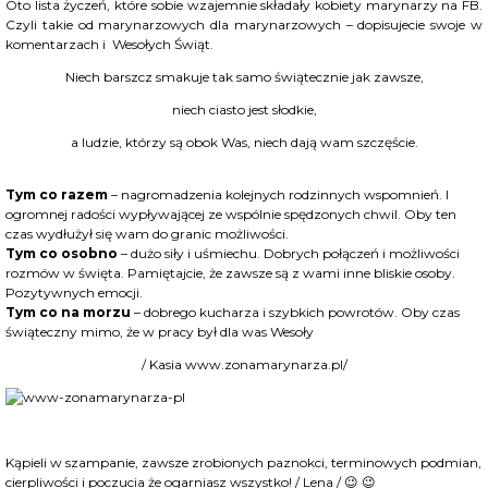
Oto lista życzeń, które sobie wzajemnie składały kobiety marynarzy na FB.
Czyli takie od marynarzowych dla marynarzowych – dopisujecie swoje w
komentarzach i Wesołych Świąt.
Niech barszcz smakuje tak samo świątecznie jak zawsze,
niech ciasto jest słodkie,
a ludzie, którzy są obok Was, niech dają wam szczęście.
Tym co razem
– nagromadzenia kolejnych rodzinnych wspomnień. I
ogromnej radości wypływającej ze wspólnie spędzonych chwil. Oby ten
czas wydłużył się wam do granic możliwości.
Tym co osobno
– dużo siły i uśmiechu. Dobrych połączeń i możliwości
rozmów w święta. Pamiętajcie, że zawsze są z wami inne bliskie osoby.
Pozytywnych emocji.
Tym co na morzu
– dobrego kucharza i szybkich powrotów. Oby czas
świąteczny mimo, że w pracy był dla was Wesoły
/ Kasia www.zonamarynarza.pl/
Kąpieli w szampanie, zawsze zrobionych paznokci, terminowych podmian,
cierpliwości i poczucia że ogarniasz wszystko! / Lena / 😉 😉