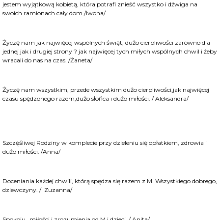
jestem wyjątkową kobietą, która potrafi znieść wszystko i dźwiga na
swoich ramionach cały dom /Iwona/
Życzę nam jak najwięcej wspólnych świąt, dużo cierpliwości zarówno dla
jednej jak i drugiej strony
?
jak najwięcej tych miłych wspólnych chwil i żeby
wracali do nas na czas. /Żaneta/
Życzę nam wszystkim, przede wszystkim dużo cierpliwości,jak najwięcej
czasu spędzonego razem,dużo słońca i dużo miłości. / Aleksandra/
Szczęśliwej Rodziny w komplecie przy dzieleniu się opłatkiem, zdrowia i
dużo miłości. /Anna/
Doceniania każdej chwili, którą spędza się razem z M. Wszystkiego dobrego,
dziewczyny. / Zuzanna/
Spokoju…miłości i zrozumienia od M i dzieci. / Anita/