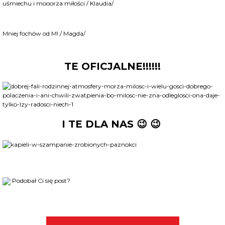
uśmiechu i mooorza miłości / Klaudia/
Mniej fochów od M! / Magda/
TE OFICJALNE!!!!!!
I TE DLA NAS 😉 😉
Podobał Ci się post?