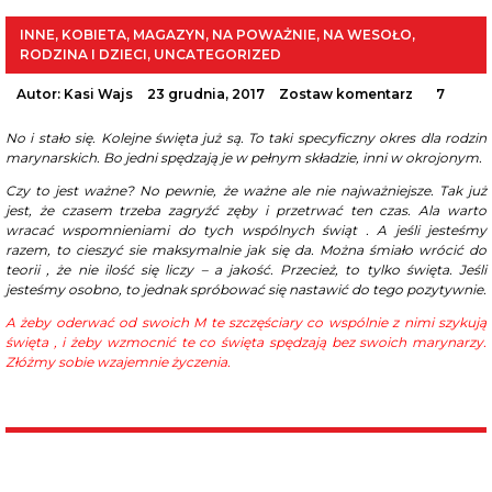
INNE
,
KOBIETA
,
MAGAZYN
,
NA POWAŻNIE
,
NA WESOŁO
,
RODZINA I DZIECI
,
UNCATEGORIZED
Autor:
Kasi Wajs
23 grudnia, 2017
Zostaw komentarz
7
No i stało się. Kolejne święta już są. To taki specyficzny okres dla rodzin
marynarskich. Bo jedni spędzają je w pełnym składzie, inni w okrojonym.
Czy to jest ważne? No pewnie, że ważne ale nie najważniejsze. Tak już
jest, że czasem trzeba zagryźć zęby i przetrwać ten czas. Ala warto
wracać wspomnieniami do tych wspólnych świąt . A jeśli jesteśmy
razem, to cieszyć sie maksymalnie jak się da. Można śmiało wrócić do
teorii , że nie ilość się liczy – a jakość. Przecież, to tylko święta. Jeśli
jesteśmy osobno, to jednak spróbować się nastawić do tego pozytywnie.
A żeby oderwać od swoich M te szczęściary co wspólnie z nimi szykują
święta , i żeby wzmocnić te co święta spędzają bez swoich marynarzy.
Złóżmy sobie wzajemnie życzenia.