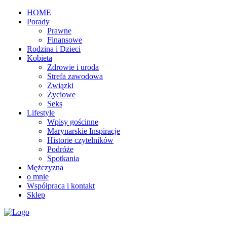
HOME
Porady
Prawne
Finansowe
Rodzina i Dzieci
Kobieta
Zdrowie i uroda
Strefa zawodowa
Związki
Życiowe
Seks
Lifestyle
Wpisy gościnne
Marynarskie Inspiracje
Historie czytelników
Podróże
Spotkania
Mężczyzna
o mnie
Współpraca i kontakt
Sklep