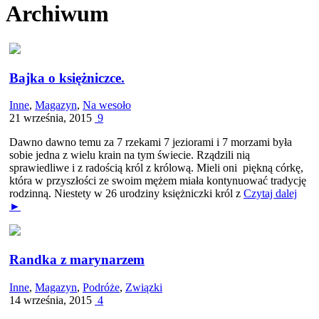
Archiwum
Bajka o księżniczce.
Inne
,
Magazyn
,
Na wesoło
21 września, 2015
9
Dawno dawno temu za 7 rzekami 7 jeziorami i 7 morzami była
sobie jedna z wielu krain na tym świecie. Rządzili nią
sprawiedliwe i z radością król z królową. Mieli oni piękną córkę,
która w przyszłości ze swoim mężem miała kontynuować tradycję
rodzinną. Niestety w 26 urodziny księżniczki król z
Czytaj dalej
►
Randka z marynarzem
Inne
,
Magazyn
,
Podróże
,
Związki
14 września, 2015
4