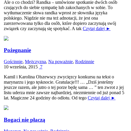
Ale o co chodzi? Randka – umówione spotkanie dwóch osób
czujących do siebie sympatię lub zakochanych w sobie. To
wytłumaczenie słowa randka wprost ze słownika języka
polskiego. Nigdzie nie ma też adnotacji, że jest ona
zarezerwowana tylko dla osób, które dopiero zaczynają swój
związek czy zaczynają się spotykać. A tak
Czytaj dalej ►
Pożegnanie
Gościnnie
,
Mężczyzna
,
Na poważnie
,
Rodzinnie
10 września, 2015
7
Kamil i Karolina Olszewscy zwycięzcy konkursu na tekst o
marynarzu i jego tęsknocie. Gratulacje!!! … „Dziś jesteśmy
jeszcze razem, ale jutro o tej porze będę sama … ” ten zwrot z jej
listu uderza mnie zawsze najbardziej, niezmiennie od już ponad 5
lat. Magiczne 24 godziny do odlotu. Od tego
Czytaj dalej ►
Bogaci nie płaczą