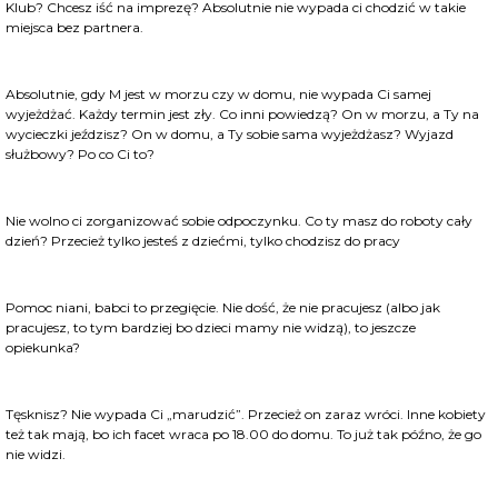
Klub? Chcesz iść na imprezę? Absolutnie nie wypada ci chodzić w takie
miejsca bez partnera.
Absolutnie, gdy M jest w morzu czy w domu, nie wypada Ci samej
wyjeżdżać. Każdy termin jest zły. Co inni powiedzą? On w morzu, a Ty na
wycieczki jeździsz? On w domu, a Ty sobie sama wyjeżdżasz? Wyjazd
służbowy? Po co Ci to?
Nie wolno ci zorganizować sobie odpoczynku. Co ty masz do roboty cały
dzień? Przecież tylko jesteś z dziećmi, tylko chodzisz do pracy
Pomoc niani, babci to przegięcie. Nie dość, że nie pracujesz (albo jak
pracujesz, to tym bardziej bo dzieci mamy nie widzą), to jeszcze
opiekunka?
Tęsknisz? Nie wypada Ci „marudzić”. Przecież on zaraz wróci. Inne kobiety
też tak mają, bo ich facet wraca po 18.00 do domu. To już tak późno, że go
nie widzi.