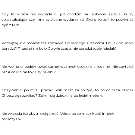
Gdy M wraca nie wypada ci już chodzić na ulubione zajęcia, kursy
dokształcające, czy inne cykliczne wydarzenia. Skoro wrócił, to powinnaś
być z Nim .
Pamiętaj, nie możesz też zostawić Go samego z dziećmi. Bo jak on sobie
poradzi? Przecież nie było Go tyle czasu, nie poradzi sobie (biedak).
Nie wolno ci podejmować samej ważnych decyzji dla rodziny. Nie spytałaś
M? A co Ma na to? Czy M wie ?
Oczywiście: po co Ci praca? Jeśli masz za co żyć, to po co ci ta praca?
Chcesz się rozwijać? Zajmij się dziećmi albo lepiej mężem.
Nie wypada też zbytnio się stroić. Wiesz po co masz kusić innych
mężczyzn?