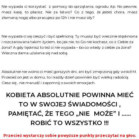
Nie wypada ci korzystać z pomocy do sprzątania, ogrodu itp. No pewnie,
masz kasę, to płacisz. Nie za łatwo? Co z tego, że jesteś chora, masz
złamaną nogę albo pracujesz po 12h i nie masz siły?
Nie wypada ci się cieszyć i być spełnioną. Ty musisz być wiecznie stęskniona
i rozczarowana takim życiem, bo jak nie, to Go nie kochasz, co z Ciebie za
żona? A gdy tęsknisz to też ci nie wypada – bo co wtedy z ciebie za żona?
Wieczna dama użalania się nad sobą.
Absolutnie nie wolno ci mieć gorszych dni, ani być zmęczoną gdy wrócił M.
Przecież on jest w domu, to i każdy dzień powinien być wielką radością.
Ciesz się , nie marudź i zapomnij o swoich emocjach.
KOBIETA ABSOLUTNIE POWINNA MIEĆ
TO W SWOJEJ ŚWIADOMOŚCI ,
PAMIĘTAĆ, ŻE TEGO „NIE MOŻE” I ……
ROBIĆ TO WSZYSTKO !!!
Przecież wystarczy sobie powyższe punkty przeczytać na głos.