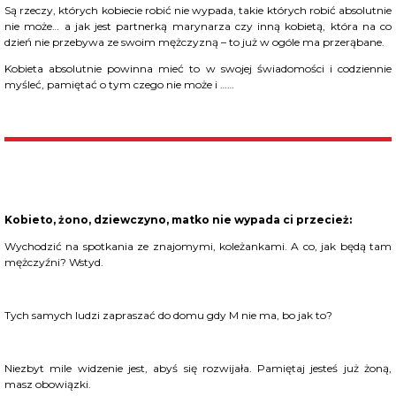
Są rzeczy, których kobiecie robić nie wypada, takie których robić absolutnie
nie może… a jak jest partnerką marynarza czy inną kobietą, która na co
dzień nie przebywa ze swoim mężczyzną – to już w ogóle ma przerąbane.
Kobieta absolutnie powinna mieć to w swojej świadomości i codziennie
myśleć, pamiętać o tym czego nie może i ……
Kobieto, żono, dziewczyno, matko nie wypada ci przecież:
Wychodzić na spotkania ze znajomymi, koleżankami. A co, jak będą tam
mężczyźni? Wstyd.
Tych samych ludzi zapraszać do domu gdy M nie ma, bo jak to?
Niezbyt mile widzenie jest, abyś się rozwijała. Pamiętaj jesteś już żoną,
masz obowiązki.