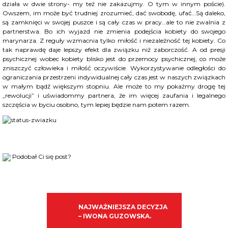
działa w dwie strony- my też nie zakazujmy. O tym w innym poście).
Owszem, im może być trudniej zrozumieć, dać swobodę, ufać…Są daleko,
są zamknięci w swojej puszce i są cały czas w pracy…ale to nie zwalnia z
partnerstwa. Bo ich wyjazd nie zmienia podejścia kobiety do swojego
marynarza. Z reguły wzmacnia tylko miłość i niezależność tej kobiety. Co
tak naprawdę daje lepszy efekt dla związku niż zaborczość. A od presji
psychicznej wobec kobiety blisko jest do przemocy psychicznej, co może
zniszczyć człowieka i miłość oczywiście. Wykorzystywanie odległości do
ograniczania przestrzeni indywidualnej cały czas jest w naszych związkach
w małym bądź większym stopniu. Ale może to my pokażmy drogę tej
„rewolucji” i uświadommy partnera, że im więcej zaufania i legalnego
szczęścia w byciu osobno, tym lepiej będzie nam potem razem.
Podobał Ci się post?
NAJWAŻNIEJSZA DECYZJA
– IWONA GUZOWSKA.