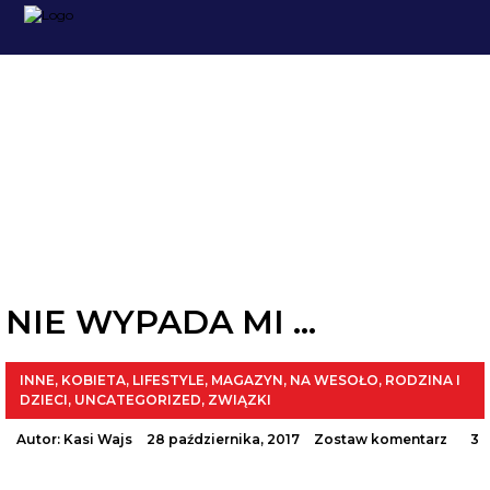
INNE
NIE WYPADA MI …
INNE
,
KOBIETA
,
LIFESTYLE
,
MAGAZYN
,
NA WESOŁO
,
RODZINA I
DZIECI
,
UNCATEGORIZED
,
ZWIĄZKI
Autor:
Kasi Wajs
28 października, 2017
Zostaw komentarz
3