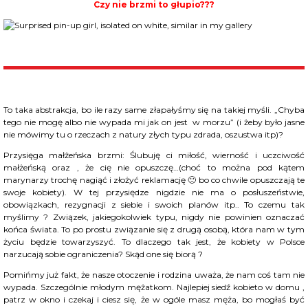
Czy nie brzmi to głupio???
To taka abstrakcja, bo ile razy same złapałyśmy się na takiej myśli. „Chyba
tego nie mogę albo nie wypada mi jak on jest w morzu” (i żeby było jasne
nie mówimy tu o rzeczach z natury złych typu zdrada, oszustwa itp)?
Przysięga małżeńska brzmi: Ślubuję ci miłość, wierność i uczciwość
małżeńską oraz , że cię nie opuszczę…(choć to można pod kątem
marynarzy trochę nagiąć i złożyć reklamację 🙂 bo co chwile opuszczają te
swoje kobiety). W tej przysiędze nigdzie nie ma o posłuszeństwie,
obowiązkach, rezygnacji z siebie i swoich planów itp.. To czemu tak
myślimy ? Związek, jakiegokolwiek typu, nigdy nie powinien oznaczać
końca świata. To po prostu związanie się z drugą osobą, która nam w tym
życiu będzie towarzyszyć. To dlaczego tak jest, że kobiety w Polsce
narzucają sobie ograniczenia? Skąd one się biorą ?
Pomińmy już fakt, że nasze otoczenie i rodzina uważa, że nam coś tam nie
wypada. Szczególnie młodym mężatkom. Najlepiej siedź kobieto w domu ,
patrz w okno i czekaj i ciesz się, że w ogóle masz męża, bo mogłaś być