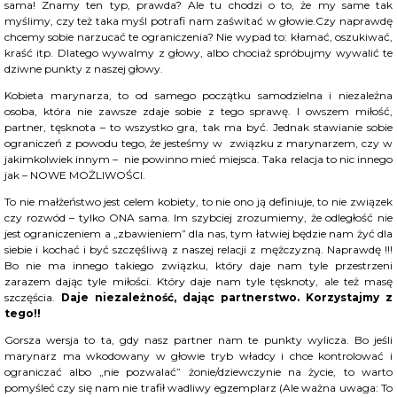
sama! Znamy ten typ, prawda? Ale tu chodzi o to, że my same tak
myślimy, czy też taka myśl potrafi nam zaświtać w głowie.Czy naprawdę
chcemy sobie narzucać te ograniczenia? Nie wypad to: kłamać, oszukiwać,
kraść itp. Dlatego wywalmy z głowy, albo chociaż spróbujmy wywalić te
dziwne punkty z naszej głowy.
Kobieta marynarza, to od samego początku samodzielna i niezależna
osoba, która nie zawsze zdaje sobie z tego sprawę. I owszem miłość,
partner, tęsknota – to wszystko gra, tak ma być. Jednak stawianie sobie
ograniczeń z powodu tego, że jesteśmy w związku z marynarzem, czy w
jakimkolwiek innym – nie powinno mieć miejsca. Taka relacja to nic innego
jak – NOWE MOŻLIWOŚCI.
To nie małżeństwo jest celem kobiety, to nie ono ją definiuje, to nie związek
czy rozwód – tylko ONA sama. Im szybciej zrozumiemy, że odległość nie
jest ograniczeniem a „zbawieniem” dla nas, tym łatwiej będzie nam żyć dla
siebie i kochać i być szczęśliwą z naszej relacji z mężczyzną. Naprawdę !!!
Bo nie ma innego takiego związku, który daje nam tyle przestrzeni
zarazem dając tyle miłości. Który daje nam tyle tęsknoty, ale też masę
szczęścia.
Daje niezależność, dając partnerstwo. Korzystajmy z
tego!!
Gorsza wersja to ta, gdy nasz partner nam te punkty wylicza. Bo jeśli
marynarz ma wkodowany w głowie tryb władcy i chce kontrolować i
ograniczać albo „nie pozwalać” żonie/dziewczynie na życie, to warto
pomyśleć czy się nam nie trafił wadliwy egzemplarz (Ale ważna uwaga: To