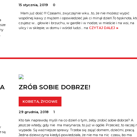
15 stycznia, 2019
0
Mam już dość !!! Czasami, zwyczajnie wku…to, że nie możesz wypić
wspólnej kawy z mężem i opowiedzieć jak ci minął dzień.To tęsknota, kt
a
czujesz w… głowie i brzuchu, w gardle i w nodze, w mieście i na wsi, na
asze
ulicy i w sklepie, w domu i wśród ludzi… na
CZYTAJ DALEJ ►
amy
,
TA
ZRÓB SOBIE DOBRZE!
KOBIETA
,
ŻYCIOWE
29 grudnia, 2018
1
Kto tak naprawdę myśli na co dzień o tym, żeby zrobić sobie dobrze? A
jeszcze wtedy, gdy nie ma marynarza, to już w ogóle. Przecież, to raczej 
y
wypada. Są ważniejsze sprawy. Trzeba się zająć domem, dziećmi, pracą.
e są
Jedna dziewczyna kiedyś powiedziała, że nie ma na nic czasu, bo ma