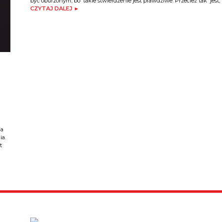
być oburzonym, bo takie stwierdzenie jest prawdziwe. Przecież tak jest,
CZYTAJ DALEJ ►
ia
ia.
t