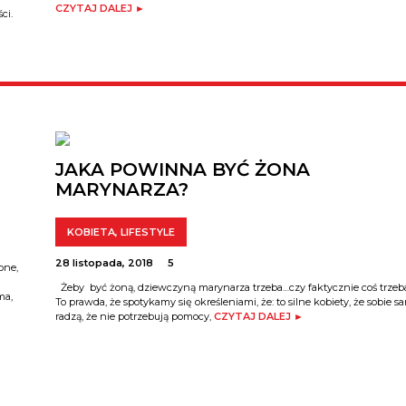
CZYTAJ DALEJ ►
ci.
JAKA POWINNA BYĆ ŻONA
MARYNARZA?
KOBIETA
,
LIFESTYLE
28 listopada, 2018
5
one,
Żeby być żoną, dziewczyną marynarza trzeba…czy faktycznie coś trzeb
ma,
To prawda, że spotykamy się określeniami, że: to silne kobiety, że sobie s
radzą, że nie potrzebują pomocy,
CZYTAJ DALEJ ►