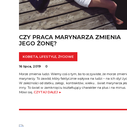
CZY PRACA MARYNARZA ZMIENIA
JEGO ŻONĘ?
KOBIETA
,
LIFESTYLE
,
ŻYCIOWE
16 lipca, 2019
0
Morze zmienia ludzi. Wiemy coś o tym, bo to oczywiste, że morze zmien
marynarzy. To zawód, który faktycznie wpływa na ludzi – na ich styl życ
W zależności od statku, załogi, kontraktów, wieku… świat marynarza jes
inny. To świat w zamknięciu kształtujący charakter na plus i na minus.
Mówi się,
CZYTAJ DALEJ ►