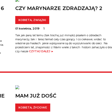
 6
CZY MARYNARZE ZDRADZAJĄ? 2
KOBIETA
,
ZWIĄZKI
01 kwietnia, 2019
1
Tak jak parę lat temu (tak trochę już minęło) pisałam o zdradach
marynarzy, tak i teraz temat cały czas gorący. I co ciekawe, widać to
na
właśnie po hasłach jakie wpisywane są do wyszukiwarki do sieci. Na
ia.
przestrzeni lat, znajomości z Wami wiele z takich historii zahaczyło o blo
czy nasze
CZYTAJ DALEJ ►
a
IE
MAM JUŻ DOŚĆ
KOBIETA
,
ŻYCIOWE