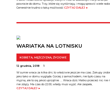
powrocie do domu. Trzy, które się wyróżniają, i mogą sprawić wiele radoś
Generalnie trudno o taką możliwość
CZYTAJ DALEJ ►
WARIATKA NA LOTNISKU
KOBIETA
,
MĘŻCZYZNA
,
ŻYCIOWE
12 grudnia, 2018
1
W sumie wraca za kilka dni, to właściwie jeszcze ma czas. Zakupy zrobi
jako tako w domu wygląda. Gorzej z samochodem, nie było czasu na
myjnię, ale to się jakoś uprzątnie. …. Wraca dziś. Matko przecież nic nie 
nie zdąży. Ma czas do 22.00, wtedy musi wyjść. Ale zaspała,
CZYTAJ DALEJ ►