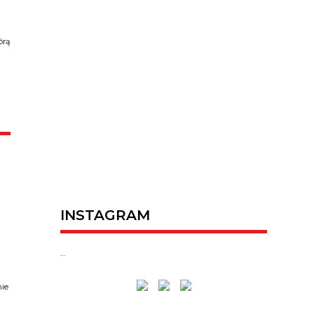
órą
INSTAGRAM
…
nie