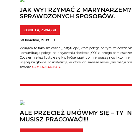
JAK WYTRZYMAĆ Z MARYNARZEM?
SPRAWDZONYCH SPOSOBÓW.
KOBIETA
,
ZWIĄZKI
30 kwietnia, 2019
1
Związek to taka śmieszna „instytucja”, która polega na tym, że codzien
komunikacja polega na krzyczeniu do siebie „CO” z innego pomieszczen
Codziennie też licytuje się kto krócej spał lub miał gorszą noc i kto miał
więcej na głowie. To instytucja, w której on zawsze mówi „nie ma”, a on
zawsze
CZYTAJ DALEJ ►
ALE PRZECIEŻ UMÓWMY SIĘ – TY N
MUSISZ PRACOWAĆ!!!!