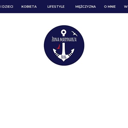
I DZIECI
KOBIETA
LIFESTYLE
MĘŻCZYZNA
O MNIE
W
KOBIETA