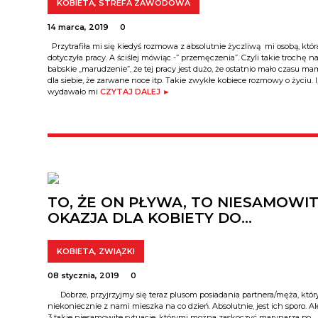
KOBIETA
,
STREFA ZAWODOWA
14 marca, 2019
0
Przytrafiła mi się kiedyś rozmowa z absolutnie życzliwą mi osobą, któr
dotyczyła pracy. A ściślej mówiąc -” przemęczenia”. Czyli takie trochę n
babskie „marudzenie”, że tej pracy jest dużo, że ostatnio mało czasu m
dla siebie, że zarwane noce itp. Takie zwykłe kobiece rozmowy o życiu. I
wydawało mi
CZYTAJ DALEJ ►
TO, ŻE ON PŁYWA, TO NIESAMOWI
OKAZJA DLA KOBIETY DO…
KOBIETA
,
ZWIĄZKI
08 stycznia, 2019
0
Dobrze, przyjrzyjmy się teraz plusom posiadania partnera/męża, któr
niekoniecznie z nami mieszka na co dzień. Absolutnie, jest ich sporo. Al
3 takie niesamowite sytuacje, którymi można zaskoczyć marynarza po