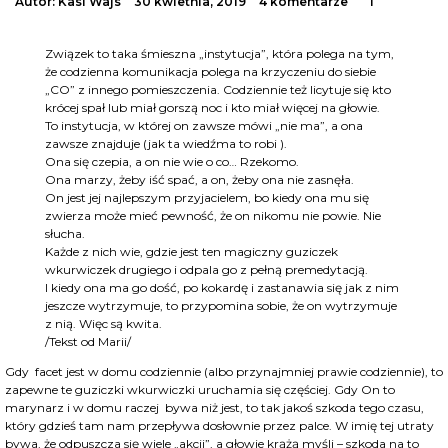
Autor:
Kasi Wajs
30 kwietnia, 2019
4 komentarze
1
Związek to taka śmieszna „instytucja”, która polega na tym,
że codzienna komunikacja polega na krzyczeniu do siebie
„CO” z innego pomieszczenia. Codziennie też licytuje się kto
krócej spał lub miał gorszą noc i kto miał więcej na głowie.
To instytucja, w której on zawsze mówi „nie ma”, a ona
zawsze znajduje (jak ta wiedźma to robi ).
Ona się czepia, a on nie wie o co… Rzekomo.
Ona marzy, żeby iść spać, a on, żeby ona nie zasnęła.
On jest jej najlepszym przyjacielem, bo kie
dy ona mu się
zwierza może mieć pewność, że on nikomu nie powie. Nie
słucha.
Każde z nich wie, gdzie jest ten magiczny guziczek
wkurwiczek drugiego i odpala go z pełną premedytacją.
I kiedy ona ma go dość, po kokardę i zastanawia się jak z nim
jeszcze wytrzymuje, to przypomina sobie, że on wytrzymuje
z nią. Więc są kwita.
/Tekst od Marii/
Gdy facet jest w domu codziennie (albo przynajmniej prawie codziennie), to
zapewne te guziczki wkurwiczki uruchamia się częściej. Gdy On to
marynarz i w domu raczej bywa niż jest, to tak jakoś szkoda tego czasu,
który gdzieś tam nam przepływa dosłownie przez palce. W imię tej utraty
bywa, że odpuszcza się wiele „akcji”, a głowie krążą myśli – szkoda na to