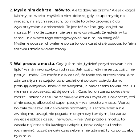
Myśl o nim dobrze i mów to
. Ale to dziwnie brzmi? Ale jak kogoś
lubimy, to warto myśleć o nim dobrze, gdy skupiamy się na
wadach, na złych rzeczach, to może to tylko prowadzić do
wyolbrzymiania drobnostek. To jest też ważne, gdy on jest na
morzu. Mimo, że czasem bierze nas wkurwiczek, że jesteśmy tu
same – nie warto tego odreagowywać na nim, na odległość.
Myślenie dobrze i chwalenie go za to, co akurat ci się podoba, to fajna
sprawa i działa w dwie strony.
Wal prosto z mostu.
Gdy już minie „tydzień przystosowania do
lądu” wal śmiało, szybko i od razu. Jak coś ci leży na sercu, coś ci nie
pasuje – mów. On może nie wiedzieć, że tobie coś przeszkadza. A to
zdarza się u nas często, bo przecież oni po powrocie do domu
próbują wszystko ustawić po swojemu, a nas czasem to wkurza. Tu
nie ma na co czekać, aż się domyśli. Czas leci on zaraz pojedzie w
morze – szkoda czasu na zabawę w kotka i myszkę. Coś chcesz, coś
ci nie pasuje, albo coś ci super pasuje – wal prosto z mostu. Warto,
bo taki związek jest całkowicie normalny, a zachowanie: a nie
zwrócę mu uwagi, nie pogadam o tym czy tamtym , bo zaraz
wyjedzie szkoda czasu i nerwów… – nie. Wal prosto z mostu, to
zasada najlepsza dla każdego związku, bo w związku trzeba
rozmawiać, uczyć sie cały czas siebie, a nie udawać tylko po to, aby
było miło.