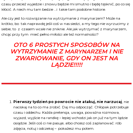
czasu przecież wyjedzie i znowu będzie mi smutno i będę tęsknić, po co się
kłócić. A niech mu tam bedzie …i takie tam podobne historie.
Ale czy jest to rozwiązanie na wytrzymanie z marynarzem? Może na
krótko, bo tak naprawdę jeśli coś w nas siedzi, a my tego nie wyrzucimy z
siebie, to z czasem wcale nie zniknie. Ale jak wytrzymać z marynarzem,
chcąc przy tym mieć pełno miłości ale też normalności?
OTO 6 PROSTYCH SPOSOBÓW NA
WYTRZYMANIE Z
I NIE
MARYNARZEM
ZWARIOWANIE, GDY ON JEST NA
LĄDZIE!!!!!
Pierwszy tydzień po powrocie nie atakuj, nie narzucaj
, nie
naciskaj na to co ma zrobić. Daj mu odpocząć. Chłopak potrzebuje
czasu i oddechu. Każda pretensja, uwaga, poważna rozmowa,
wyjazd, wyjście na randkę – lepiej wchodzi jak on już na tym lądzie
osiądzie. Jeśli coś ci nie pasuje, albo chcesz coś zaplanować: rób
zdjęcia, notuj i odczekaj – pokażesz mu potem.