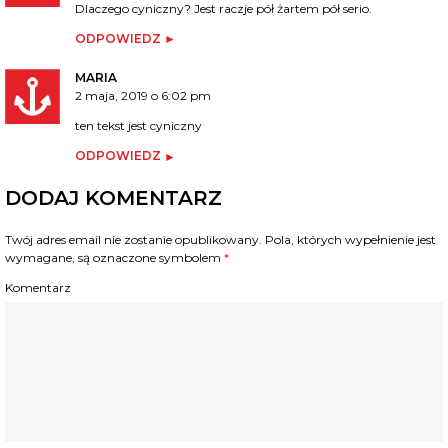
Dlaczego cyniczny? Jest raczje pół żartem pół serio.
ODPOWIEDZ
MARIA
2 maja, 2019 o 6:02 pm
ten tekst jest cyniczny
ODPOWIEDZ
DODAJ KOMENTARZ
Twój adres email nie zostanie opublikowany.
Pola, których wypełnienie jest
wymagane, są oznaczone symbolem
*
Komentarz