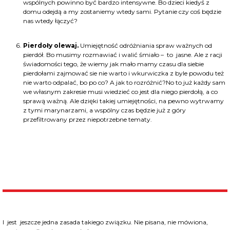
wspólnych powinno być bardzo intensywne. Bo dzieci kiedyś z
domu odejdą a my zostaniemy wtedy sami. Pytanie czy coś będzie
nas wtedy łączyć?
Pierdoły olewaj.
Umiejętność odróżniania spraw ważnych od
pierdół. Bo musimy rozmawiać i walić śmiało – to jasne. Ale z racji
świadomości tego, że wiemy jak mało mamy czasu dla siebie
pierdołami zajmować sie nie warto i wkurwiczka z byle powodu też
nie warto odpalać, bo po co? A jak to rozróżnić?No to już każdy sam
we własnym zakresie musi wiedzieć co jest dla niego pierdołą, a co
sprawą ważną. Ale dzięki takiej umiejętności, na pewno wytrwamy
z tymi marynarzami, a wspólny czas będzie już z góry
przefiltrowany przez niepotrzebne tematy.
I jest jeszcze jedna zasada takiego związku. Nie pisana, nie mówiona,