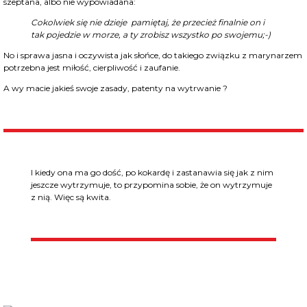
szeptana, albo nie wypowiadana:
Cokolwiek się nie dzieje pamiętaj, że przecież finalnie on i
tak pojedzie w morze, a ty zrobisz wszystko po swojemu;-)
No i sprawa jasna i oczywista jak słońce, do takiego związku z marynarzem
potrzebna jest miłość, cierpliwość i zaufanie.
A wy macie jakieś swoje zasady, patenty na wytrwanie ?
I kiedy ona ma go dość, po kokardę i zastanawia się jak z nim
jeszcze wytrzymuje, to przypomina sobie, że on wytrzymuje
z nią. Więc są kwita.