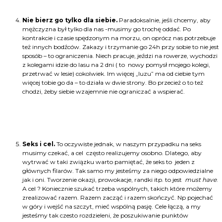
Nie bierz go tylko dla siebie.
Paradoksalnie, jeśli chcemy, aby
mężczyzna był tylko dla nas -musimy go trochę oddać. Po
kontrakcie i czasie spędzonym na morzu, on oprócz nas potrzebuje
też innych bodźców. Zakazy i trzymanie go 24h przy sobie to nie jest
sposób – to ograniczenia. Niech pracuje, jeździ na rowerze, wychodzi
z kolegami idzie do lasu na 2 dni ( to nowy pomysł mojego kolegi,
przetrwać w lesie) cokolwiek. Im więcej „luzu” ma od ciebie tym
więcej tobie go da – to działa w dwie strony. Bo przecież o to też
chodzi, żeby siebie wzajemnie nie ograniczać a wspierać.
Seks i cel.
To oczywiste jednak, w naszym przypadku na seks
musimy czekać, a cel często realizujemy osobno. Dlatego, aby
wytrwać w taki związku warto pamiętać, że seks to jeden z
głównych filarów. Tak samo my jesteśmy za niego odpowiedzialne
jak i oni. Tworzenie okazji, prowokacje, randki itp. to jest
must have
.
A cel ? Koniecznie szukać trzeba wspólnych, takich które możemy
zrealizować razem. Razem zacząć i razem skończyć. Np pojechać
w góry i wejść na szczyt, mieć wspólną pasję. Cele łączą, a my
jesteśmy tak czesto rozdzieleni, że poszukiwanie punktów