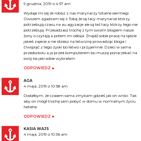
9 grudnia, 2019 o 4:57 am
Wydaje mi się że robisz z nas marynarzy totalne siermiegi.
Owszem zgadzam się z Tobą że są tacy marynarze którzy
potrzebują czasu na au.agyzacje ale są też tacy którzy tego nie
potrzebują. Przesadzasz trochę z tym swoim blogiem nasze
żony o czytają a potem im odbija. Znajdź sobie pracę na lądzie
jakieś zajecie a nie idziesz na łatwiznę prowadząc bloga i
ć!wspiąć z tego zyski bo łatwo i przyjemnie. Dzieci w sama
przedszkolu a ja przed komputerem bo muszę ponarzekać na
swój los jaki sobie wybrałam.
ODPOWIEDZ
AGA
4 maja, 2019 o 10:58 am
Dodałbym, że czasem sama zmykam gdzieś jak on wróci. Tak
aby on mógł trochę sam pobyć w domu w normalnym życiu
hehehe
ODPOWIEDZ
KASIA WAJS
4 maja, 2019 o 10:56 am