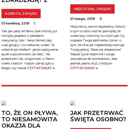
ZDRADZAJĄ? 2
MĘŻCZYZNA
,
ZWIĄZKI
KOBIETA
,
ZWIĄZKI
01 lutego, 2019
0
01 kwietnia, 2019
1
Marynarzu, zanim będziemy mówić
o tym co dziś ważne, pamiętaj że
Tak jak parę lat temu (tak trochę już
wiele razy mówimy tu o tym jak Cię
minęło) pisałam o zdradach
wspiera Twoja partnerka, żona i o
marynarzy, tak i teraz temat cały
tym, że Ona jak najbardziej szanuje
czas gorący. I co ciekawe, widać to
Twoją pracę. Stara się dopasować
właśnie po hasłach jakie wpisywane
Wasze życie rodzinne i swoje
są do wyszukiwarki do sieci. Na
zawodowe do kontraktów. Jest
przestrzeni lat, znajomości z Wami
jednak jedno ALE, o którym
wiele z takich historii zahaczyło o
CZYTAJ DALEJ ►
bloga, czy nasze
CZYTAJ DALEJ ►
TO, ŻE ON PŁYWA,
JAK PRZETRWAĆ
TO NIESAMOWITA
ŚWIĘTA OSOBNO?
OKAZJA DLA