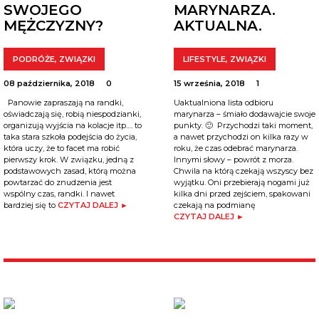
SWOJEGO
MARYNARZA.
MĘŻCZYZNY?
AKTUALNA.
PODRÓŻE
,
ZWIĄZKI
LIFESTYLE
,
ZWIĄZKI
08 października, 2018
0
15 września, 2018
1
Panowie zapraszają na randki,
Uaktualniona lista odbioru
oświadczają się, robią niespodzianki,
marynarza – śmiało dodawajcie swoje
organizują wyjścia na kolacje itp…. to
punkty. 🙂 Przychodzi taki moment,
taka stara szkoła podejścia do życia,
a nawet przychodzi on kilka razy w
która uczy, że to facet ma robić
roku, że czas odebrać marynarza.
pierwszy krok. W związku, jedną z
Innymi słowy – powrót z morza.
podstawowych zasad, którą można
Chwila na którą czekają wszyscy bez
powtarzać do znudzenia jest
wyjątku. Oni przebierają nogami już
wspólny czas, randki. I nawet
kilka dni przed zejściem, spakowani
bardziej się to
CZYTAJ DALEJ ►
czekają na podmianę
CZYTAJ DALEJ ►