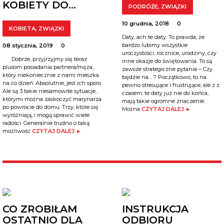
KOBIETY DO…
PODRÓŻE
,
ZWIĄZKI
10 grudnia, 2018
0
KOBIETA
,
ZWIĄZKI
Daty, ach te daty. To prawda, że
bardzo lubimy wszystkie
08 stycznia, 2019
0
uroczystości, rocznice, urodziny, czy
Dobrze, przyjrzyjmy się teraz
inne okazje do świętowania. To są
plusom posiadania partnera/męża,
zawsze strategiczne pytania – Czy
który niekoniecznie z nami mieszka
będzie na… ? Początkowo, to na
na co dzień. Absolutnie, jest ich sporo.
pewno stresujące i frustrujące, ale z z
Ale są 3 takie niesamowite sytuacje,
czasem, te daty juz nie do końca,
którymi można zaskoczyć marynarza
mają takie ogromne znaczenie.
po powrocie do domu. Trzy, które się
Można
CZYTAJ DALEJ ►
wyróżniają, i mogą sprawić wiele
radości. Generalnie trudno o taką
możliwość
CZYTAJ DALEJ ►
CO ZROBIŁAM
INSTRUKCJA
OSTATNIO DLA
ODBIORU