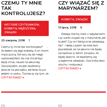
CZEMU TY MNIE
CZY WIĄZAĆ SIĘ Z
TAK
MARYNARZEM?
KONTROLUJESZ?
KOBIETA
,
ZWIĄZKI
HISTORIE CZYTELNIKÓW
,
13 lipca, 2018
0
KOBIETA
,
MĘŻCZYZNA
,
ZWIĄZKI
Dostaję trochę maili z zapytaniami
czy warto wiązać się z marynarze, jak
25 sierpnia, 2018
1
to jest? Czy oni faktycznie zdradzają
itp.? I dalej czytam: bo ktoś tam
Czemu ty mnie tak kontrolujesz? …
powiedział, że na pewno nie będę
Ja stałam się jego kobietą. A on moim
szczęśliwa w takim związku, że
mężczyzną. Od razu się do niego
będę tęsknić, że będziemy się
wprowadziłam, bo nie chciał być
wzajemnie zdradzać…Dziś kilka słów
beze mnie, nawet na sekundę.
otuchy i motywacji
Zauważyłam, że jest zazdrosny
CZYTAJ DALEJ ►
jeszcze na początku, ale teraz to już
jestem w szoku. Tłumaczy się tym, że
CZYTAJ DALEJ ►