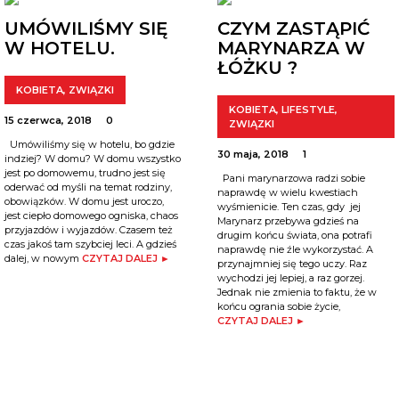
UMÓWILIŚMY SIĘ
CZYM ZASTĄPIĆ
W HOTELU.
MARYNARZA W
ŁÓŻKU ?
KOBIETA
,
ZWIĄZKI
KOBIETA
,
LIFESTYLE
,
15 czerwca, 2018
0
ZWIĄZKI
Umówiliśmy się w hotelu, bo gdzie
30 maja, 2018
1
indziej? W domu? W domu wszystko
jest po domowemu, trudno jest się
Pani marynarzowa radzi sobie
oderwać od myśli na temat rodziny,
naprawdę w wielu kwestiach
obowiązków. W domu jest uroczo,
wyśmienicie. Ten czas, gdy jej
jest ciepło domowego ogniska, chaos
Marynarz przebywa gdzieś na
przyjazdów i wyjazdów. Czasem też
drugim końcu świata, ona potrafi
czas jakoś tam szybciej leci. A gdzieś
naprawdę nie źle wykorzystać. A
dalej, w nowym
CZYTAJ DALEJ ►
przynajmniej się tego uczy. Raz
wychodzi jej lepiej, a raz gorzej.
Jednak nie zmienia to faktu, że w
końcu ogrania sobie życie,
CZYTAJ DALEJ ►