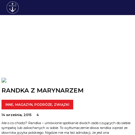
ZWIĄZKI
RANDKA Z MARYNARZEM
INNE
,
MAGAZYN
,
PODRÓŻE
,
ZWIĄZKI
14 września, 2015
4
Ale o co chodzi? Randka – umówione spotkanie dwóch osób czujących do siebie
sympatię lub zakochanych w sobie. To wytłumaczenie słowa randka wprost ze
słownika języka polskiego. Nigdzie nie ma też adnotacji, że jest ona