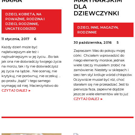
DLA
DZIEWCZYNKI
DZIECI
,
KOBIETA
,
NA
POWAŻNIE
,
RODZINA I
DZIECI
,
RODZINNIE
,
DZIECI
,
INNE
,
MAGAZYN
,
UNCATEGORIZED
RODZINNIE
11 stycznia, 2017
6
30 października, 2016
5
Każdy dzień może być
Zapraszam Was do pokoju mojej
najłatwiejszym ale też i
córki. Chciałam wprowadzić do
najtrudniejszym w jej życiu….Bo tak
niego elementy morskie, jednak
jak ona nie doświadczy twojego życia
wiele rzeczy musiałam zrobić na
na morzu, tak i ty nie doświadczysz
zamówienie. Niestety w sklepach i
jej życia na lądzie… Nie oceniaj, nie
sieci ten styl króluje wśród chłopców.
krytykuj, nie porównuj, nie oczekuj …
Oczywiście musiał być róż, choć
po prostu „bądź” i tego samego
starałam się nie przesadzać. Jest to
wymagaj od niej. Macierzyństwo do
pierwsza faza, zapewne dojdzie
CZYTAJ DALEJ ►
jeszcze wiele elementów ale to już
CZYTAJ DALEJ ►