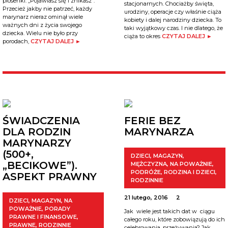
piosenki: „Pojawiasz się i znikasz”.
stacjonarnych. Chociażby święta,
Przecież jakby nie patrzeć, każdy
urodziny, operacje czy właśnie ciąża
marynarz nieraz ominął wiele
kobiety i dalej narodziny dziecka. To
ważnych dni z życia swojego
taki wyjątkowy czas. I nie dlatego, że
dziecka. Wielu nie było przy
ciąża to okres
CZYTAJ DALEJ ►
porodach,
CZYTAJ DALEJ ►
ŚWIADCZENIA
FERIE BEZ
DLA RODZIN
MARYNARZA
MARYNARZY
(500+,
DZIECI
,
MAGAZYN
,
„BECIKOWE”).
MĘŻCZYZNA
,
NA POWAŻNIE
,
PODRÓŻE
,
RODZINA I DZIECI
,
ASPEKT PRAWNY
RODZINNIE
21 lutego, 2016
2
DZIECI
,
MAGAZYN
,
NA
POWAŻNIE
,
PORADY
Jak wiele jest takich dat w ciągu
PRAWNE I FINANSOWE
,
całego roku, które zobowiązują do ich
PRAWNE
,
RODZINNIE
celebrowania, przeżywania? Jak