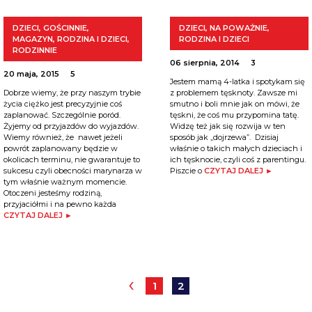
DZIECI
,
GOŚCINNIE
,
DZIECI
,
NA POWAŻNIE
,
MAGAZYN
,
RODZINA I DZIECI
,
RODZINA I DZIECI
RODZINNIE
06 sierpnia, 2014
3
20 maja, 2015
5
Jestem mamą 4-latka i spotykam się
Dobrze wiemy, że przy naszym trybie
z problemem tęsknoty. Zawsze mi
życia ciężko jest precyzyjnie coś
smutno i boli mnie jak on mówi, że
zaplanować. Szczególnie poród.
tęskni, że coś mu przypomina tatę.
Żyjemy od przyjazdów do wyjazdów.
Widzę też jak się rozwija w ten
Wiemy również, że nawet jeżeli
sposób jak „dojrzewa”. Dzisiaj
powrót zaplanowany będzie w
właśnie o takich małych dzieciach i
okolicach terminu, nie gwarantuje to
ich tęsknocie, czyli coś z parentingu.
sukcesu czyli obecności marynarza w
Piszcie o
CZYTAJ DALEJ ►
tym właśnie ważnym momencie.
Otoczeni jesteśmy rodziną,
przyjaciółmi i na pewno każda
CZYTAJ DALEJ ►
‹
1
2