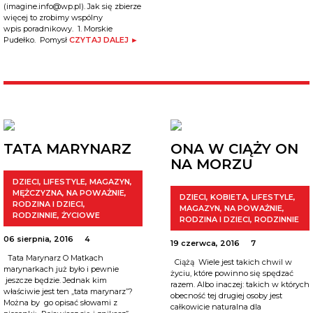
(imagine.info@wp.pl). Jak się zbierze
więcej to zrobimy wspólny
wpis poradnikowy. 1. Morskie
Pudełko. Pomysł
CZYTAJ DALEJ ►
TATA MARYNARZ
ONA W CIĄŻY ON
NA MORZU
DZIECI
,
LIFESTYLE
,
MAGAZYN
,
MĘŻCZYZNA
,
NA POWAŻNIE
,
DZIECI
,
KOBIETA
,
LIFESTYLE
,
RODZINA I DZIECI
,
MAGAZYN
,
NA POWAŻNIE
,
RODZINNIE
,
ŻYCIOWE
RODZINA I DZIECI
,
RODZINNIE
06 sierpnia, 2016
4
19 czerwca, 2016
7
Tata Marynarz O Matkach
Ciążą Wiele jest takich chwil w
marynarkach już było i pewnie
życiu, które powinno się spędzać
jeszcze będzie. Jednak kim
razem. Albo inaczej: takich w których
właściwie jest ten „tata marynarz”?
obecność tej drugiej osoby jest
Można by go opisać słowami z
całkowicie naturalna dla