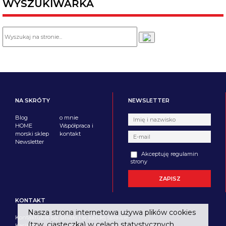
WYSZUKIWARKA
NA SKRÓTY
NEWSLETTER
Blog
o mnie
HOME
Współpraca i
morski sklep
kontakt
Newsletter
Akceptuję regulamin
strony
KONTAKT
Nasza strona internetowa używa plików cookies
Kontaktujcie się śmiało i w każdej sprawie.
(tzw. ciasteczka) w celach statystycznych,
Kasia