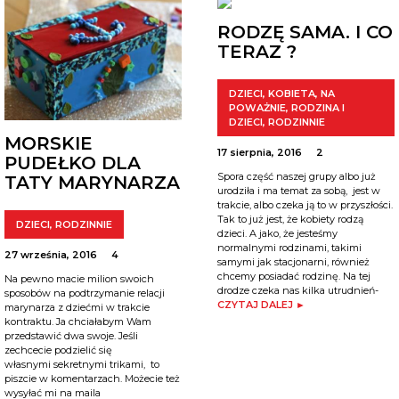
RODZĘ SAMA. I CO
TERAZ ?
DZIECI
,
KOBIETA
,
NA
POWAŻNIE
,
RODZINA I
DZIECI
,
RODZINNIE
MORSKIE
17 sierpnia, 2016
2
PUDEŁKO DLA
Spora część naszej grupy albo już
TATY MARYNARZA
urodziła i ma temat za sobą, jest w
trakcie, albo czeka ją to w przyszłości.
Tak to już jest, że kobiety rodzą
DZIECI
,
RODZINNIE
dzieci. A jako, że jesteśmy
normalnymi rodzinami, takimi
27 września, 2016
4
samymi jak stacjonarni, również
chcemy posiadać rodzinę. Na tej
Na pewno macie milion swoich
drodze czeka nas kilka utrudnień-
sposobów na podtrzymanie relacji
CZYTAJ DALEJ ►
marynarza z dziećmi w trakcie
kontraktu. Ja chciałabym Wam
przedstawić dwa swoje. Jeśli
zechcecie podzielić się
własnymi sekretnymi trikami, to
piszcie w komentarzach. Możecie też
wysyłać mi na maila