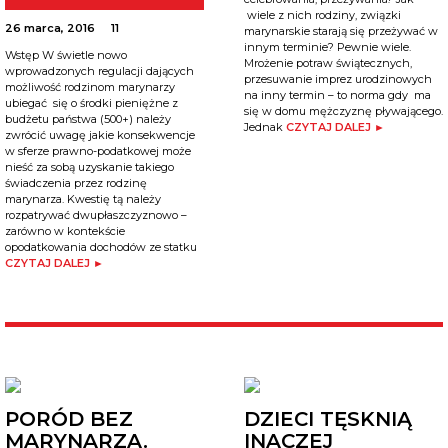
wiele z nich rodziny, związki
26 marca, 2016
11
marynarskie starają się przeżywać w
innym terminie? Pewnie wiele.
Wstęp W świetle nowo
Mrożenie potraw świątecznych,
wprowadzonych regulacji dających
przesuwanie imprez urodzinowych
możliwość rodzinom marynarzy
na inny termin – to norma gdy ma
ubiegać się o środki pieniężne z
się w domu mężczyznę pływającego.
budżetu państwa (500+) należy
Jednak
CZYTAJ DALEJ ►
zwrócić uwagę jakie konsekwencje
w sferze prawno-podatkowej może
nieść za sobą uzyskanie takiego
świadczenia przez rodzinę
marynarza. Kwestię tą należy
rozpatrywać dwupłaszczyznowo –
zarówno w kontekście
opodatkowania dochodów ze statku
CZYTAJ DALEJ ►
PORÓD BEZ
DZIECI TĘSKNIĄ
MARYNARZA.
INACZEJ