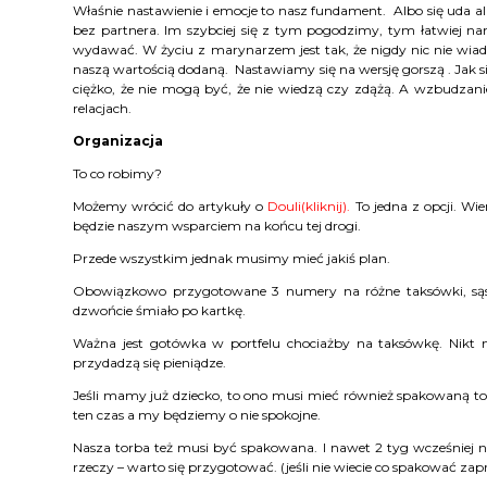
Właśnie nastawienie i emocje to nasz fundament. Albo się uda al
bez partnera. Im szybciej się z tym pogodzimy, tym łatwiej na
wydawać. W życiu z marynarzem jest tak, że nigdy nic nie wia
naszą wartością dodaną. Nastawiamy się na wersję gorszą . Jak si
ciężko, że nie mogą być, że nie wiedzą czy zdążą. A wzbudz
relacjach.
Organizacja
To co robimy?
Możemy wrócić do artykuły o
Douli(kliknij)
.
To jedna z opcji. Wi
będzie naszym wsparciem na końcu tej drogi.
Przede wszystkim jednak musimy mieć jakiś plan.
Obowiązkowo przygotowane 3 numery na różne taksówki, sąsi
dzwońcie śmiało po kartkę.
Ważna jest gotówka w portfelu chociażby na taksówkę. Nikt 
przydadzą się pieniądze.
Jeśli mamy już dziecko, to ono musi mieć również spakowaną to
ten czas a my będziemy o nie spokojne.
Nasza torba też musi być spakowana. I nawet 2 tyg wcześniej ni
rzeczy – warto się przygotować. (jeśli nie wiecie co spakować za