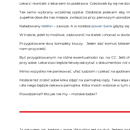
Lekarz i kontakt z lekarzem to podstawa. Cokolwiek by się nie 
Tak samo wybrany wcześniej szpital. Osobiście polecam aby mi
zupełnie obce dla nas miejsce, zwłaszcza przy pierwszym porodzi
Naładowany
telefon
– zawsze. A w torebce
power-bank
gdyby się
W trakcie, jeżeli to możliwe, zadzwonić na statek i chociaż w dwóc
Przygotowane dwa komplety kluczy. Jeden dać komuś bliskiemu
nam przywieść.
Być przygotowanym na różne ewentualności np. na CC. Jeśli chor
przy sobie. Lekarzowi będzie łatwej odczytać z dokumentów niż 
Mimo wszystko nie panikować, ufać ludziom i czekać na spotkanie
Możecie też zrobić sobie kilka zdjęć na pamiątkę ciąży. Taka sesj
i dla niego będzie ciekawa pamiątka. Kilka moich widzicie w tym w
Powodzenia!!! Kto jak nie my – morskie babki?
Ja nie wiem jak będzie u mnie. Wszystko jest na styk. Jestem p