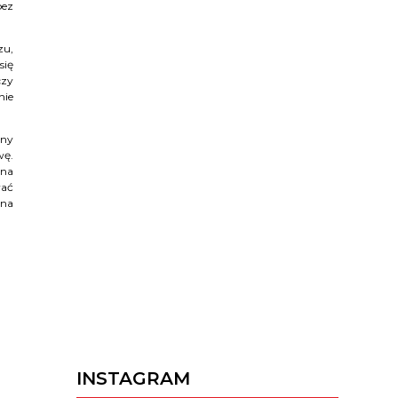
bez
zu,
się
czy
nie
lny
wę.
ana
wać
ona
INSTAGRAM