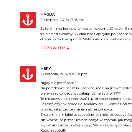
MAGDA
19 sierpnia, 2016 o 7:18 am
Ja termin na koncowke marca, w domu 10 latek i 9 miesi
sie nie nastawiamy. Wielka nadzieje tylko pokladam w 
chaosu przy transporcie. Wstepnie mam zielone swiat
ODPOWIEDZ
MERY
18 sierpnia, 2016 o 10:01 pm
Nigdy nie jesteś sama!
Na porodówce masz Full service, rodzina (nawet jesli te
plany rzadko kiedy wypalają. Idź na żywioł ????
To mi pozwalało przetrwać tuż przed porodem, choć moj
uczestniczyć w porodzie. Miałam 2xCC, więc dzieci zob
przyjechał przed terminem aż na pół roku.
Zrozumiałam jakie to szczęście, ze mógł zobaczyć ś
Nie ważne, że przedłużałam pobyt w szpitalu jak mog
wypełniło każdą pustkę, czego Wam- Dzielnym Mary
Kasiu-radości!!!!