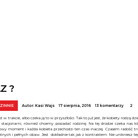
Z ?
ZINNIE
Autor:
Kasi Wajs
17 sierpnia, 2016
13 komentarzy
2
w trakcie, albo czeka ją to w przyszłości. Tak to już jest, że kobiety rodzą dzie
stacjonarni, również chcemy posiadać rodzinę. Na tej drodze czeka nas ki
omowy moment i każda kobieta przechodzi ten czas inaczej. Czasem radość t
ych i pełnych obaw. Jest dokładnie tak jak z kontraktem. Nie unikniesz te