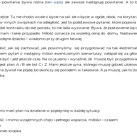
o powitania bywa różna (
ten wpis
) ale zawsze następuję powitanie. A to 
zie. Tu nie chodzi wcale o bycie na sali ale o bycie w ogóle, obok, na korytar
 innych związkach na odległość, jest to podstawowe pytanie, które pojawia 
dat kontraktu do dat porodu, to nie lada wyzwanie. Bywa, że postawienie się 
 znam i takie przypadki. Miłość oznacza za wszelką cenę do domu. Nastawie
y kolejne dziecko – wiadomo przy drugim łatwiej.
robić, jak się zachować, jak powinnyśmy się przygotować na tak ekstrema
onem pytań o następny milion ewentualnych scenariuszy, załapał się za gło
ć i jest jeszcze czas. Na co ja jasno i wyraźnie, że: muszę być przygotow
est plan A i B ale też C i Z. Mam jeszcze syna, którego muszę gdzieś uloko
a żywioł nie pójdę bo skończy się porodem w taksówce. A ja muszę, jak to ż
ka.
to mieć plan na działanie w pojedynkę w każdej sytuacji.
tość. I mimo wzajemnych chęci i pełnego wsparcia, miłości – czasem
m.
oniec kropka.