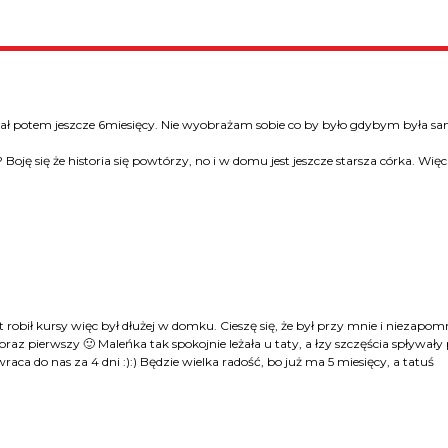
ostał potem jeszcze 6miesięcy. Nie wyobrażam sobie co by było gdybym była s
oję się że historia się powtórzy, no i w domu jest jeszcze starsza córka. Więc
robił kursy więc był dłużej w domku. Cieszę się, że był przy mnie i niezapo
az pierwszy 🙂 Maleńka tak spokojnie leżała u taty, a łzy szczęścia spływały
raca do nas za 4 dni :):) Będzie wielka radość, bo już ma 5 miesięcy, a tatuś