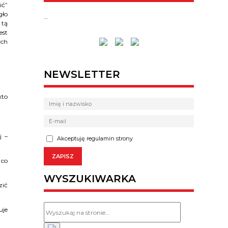
ić”
gło
…
 tą
est
ych
NEWSLETTER
kto
j –
Akceptuję regulamin strony
 co
WYSZUKIWARKA
zić
uje