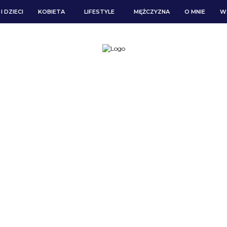
I DZIECI
KOBIETA
LIFESTYLE
MĘŻCZYZNA
O MNIE
W
DZINA I DZI