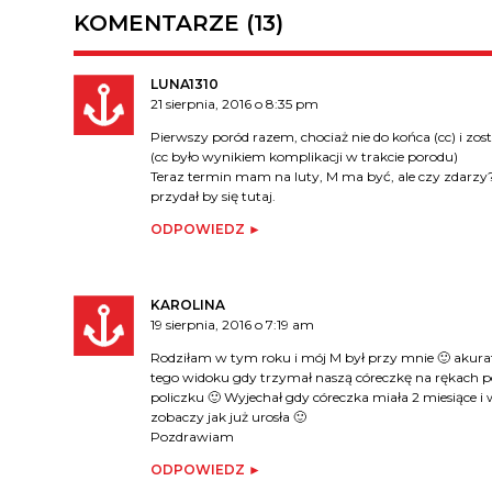
KOMENTARZE (13)
LUNA1310
21 sierpnia, 2016 o 8:35 pm
Pierwszy poród razem, chociaż nie do końca (cc) i z
(cc było wynikiem komplikacji w trakcie porodu)
Teraz termin mam na luty, M ma być, ale czy zdarzy? B
przydał by się tutaj.
ODPOWIEDZ
KAROLINA
19 sierpnia, 2016 o 7:19 am
Rodziłam w tym roku i mój M był przy mnie 🙂 akurat 
tego widoku gdy trzymał naszą córeczkę na rękach por
policzku 🙂 Wyjechał gdy córeczka miała 2 miesiące i w
zobaczy jak już urosła 🙂
Pozdrawiam
ODPOWIEDZ