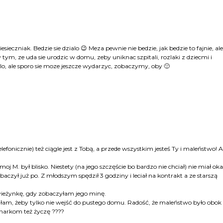
eczniak. Bedzie sie dzialo 😉 Meza pewnie nie bedzie, jak bedzie to fajnie, ale
tym, ze uda sie urodzic w domu, zeby uniknac szpitali, rozlaki z dziecmi i
lo, ale sporo sie moze jeszcze wydarzyc, zobaczymy, oby 🙂
lefonicznie) też ciągle jest z Tobą, a przede wszystkim jesteś Ty i maleństwo! A
 M. był blisko. Niestety (na jego szczęście bo bardzo nie chciał) nie miał oka
aczył już po. Z młodszym spędził 3 godziny i leciał na kontrakt a ze starszą
wieżynkę, gdy zobaczyłam jego minę.
łam, żeby tylko nie wejść do pustego domu. Radość, że maleństwo było obok
narkom też życzę ????