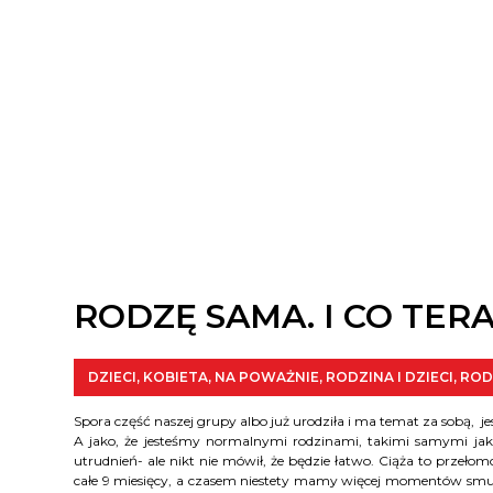
RODZĘ SAMA. I CO TERA
DZIECI
,
KOBIETA
,
NA POWAŻNIE
,
RODZINA I DZIECI
,
ROD
Spora część naszej grupy albo już urodziła i ma temat za sobą, jest 
A jako, że jesteśmy normalnymi rodzinami, takimi samymi jak 
utrudnień- ale nikt nie mówił, że będzie łatwo. Ciąża to przeł
całe 9 miesięcy, a czasem niestety mamy więcej momentów smutn