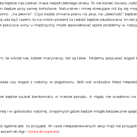
bo będzie nas czekać masa niepotrzebnego stresu. To nie koniec świata „rodz
m będzie przy samej końcówce. Naturalnie i mniej stresujące niż by się mo
domo „na pewno”. Czyli każda zmiana planu na plus, na „obecność” będzie
ę uda być razem, to na milion procent ta radość będzie zdublowana. Im też j
anie poczucia winy u mężczyzny może spowodować spore problemy w nasz
em, że wśród nas, kobiet marynarzy, też są takie.
Możemy poszukać kogoś 
ada czy kogoś z rodziny w pogotowiu. Jeśli coś wzbudza Wasz niepokó
nie będzie szukał bankomatu w trakcie porodu. A nigdy nie wiadomo na
rbę i w gotowości rodzinę, znajomych gdzie będzie mogło bezpiecznie spęd
ż ogólnie jest to przyjęte. W razie niespodziewanych akcji mąż nie przygot
praszam do Agi –
torba do szpitala
)
.