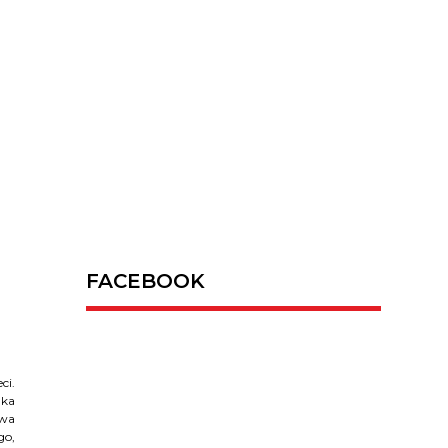
FACEBOOK
ci.
lka
rwa
go,