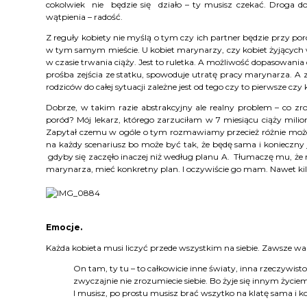
cokolwiek nie będzie się działo – ty musisz czekać. Droga d
wątpienia – radość.
Z reguły kobiety nie myślą o tym czy ich partner będzie przy porod
w tym samym mieście. U kobiet marynarzy, czy kobiet żyjących w
w czasie trwania ciąży. Jest to ruletka. A możliwość dopasowania 
prośba zejścia ze statku, spowoduje utratę pracy marynarza. A
rodziców do całej sytuacji zależne jest od tego czy to pierwsze cz
Dobrze, w takim razie abstrakcyjny ale realny problem – co z
poród? Mój lekarz, którego zarzuciłam w 7 miesiącu ciąży mili
Zapytał czemu w ogóle o tym rozmawiamy przecież różnie może by
na każdy scenariusz bo może być tak, że będę sama i konieczny j
gdyby się zaczęło inaczej niż według planu A. Tłumaczę mu, że n
marynarza, mieć konkretny plan. I oczywiście go mam. Nawet kil
Emocje.
Każda kobieta musi liczyć przede wszystkim na siebie. Zawsze war
On tam, ty tu – to całkowicie inne światy, inna rzeczywis
zwyczajnie nie zrozumiecie siebie. Bo żyje się innym życie
I musisz, po prostu musisz brać wszytko na klatę sama i k