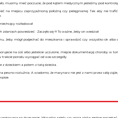
działo, musimy mieć poczucie, że pod kątem medycznym jesteśmy pod kontrolą
eć na miejscu zaprzyjaźnioną położną czy pielęgniarkę. Tak aby nie trafi
e.
 niechcący rozładował.
h zdaniach powiedzieć : Zaczęło się !!! To ważne, żeby on wiedział.
, żeby mógł podjechać do mieszkania i sprawdzić czy wszystko ok albo 
ujecie na coś albo jesteście uczulone, miejcie dokumentację choroby w tor
w trakcie porodu wyciągać od was szczegóły.
 z dzieckiem a potem z tatą dziecka.
a na pewno rozluźnia. A wiadomo, że marynarz nie jest z nami przez całą ciąże,
pisie.
rzygotowana na dwie opcje. Wszystko zależy czy moja córka zechce poczekać