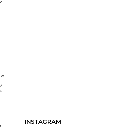
to
i w
yć
a
INSTAGRAM
u