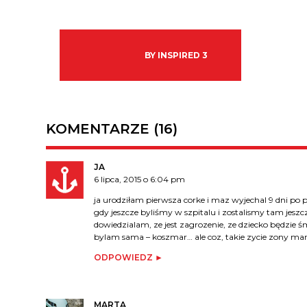
BY INSPIRED 3
KOMENTARZE (16)
JA
6 lipca, 2015 o 6:04 pm
ja urodziłam pierwsza corke i maz wyjechal 9 dni po p
gdy jeszcze byliśmy w szpitalu i zostalismy tam jeszc
dowiedzialam, ze jest zagrozenie, ze dziecko będzie ś
bylam sama – koszmar… ale coz, takie zycie zony ma
ODPOWIEDZ
MARTA