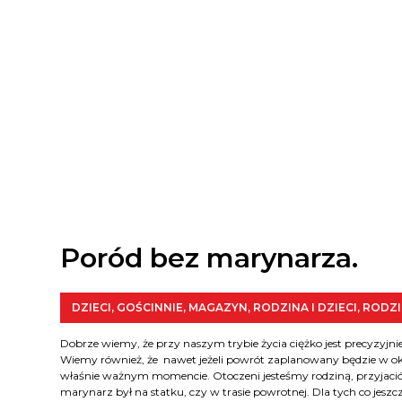
Poród bez marynarza.
DZIECI
,
GOŚCINNIE
,
MAGAZYN
,
RODZINA I DZIECI
,
RODZI
Dobrze wiemy, że przy naszym trybie życia ciężko jest precyzyj
Wiemy również, że nawet jeżeli powrót zaplanowany będzie w ok
właśnie ważnym momencie. Otoczeni jesteśmy rodziną, przyjaciół
marynarz był na statku, czy w trasie powrotnej. Dla tych co jeszc