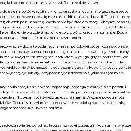
zebę kobiecego kręgu mamy we krwi. To nasze dziedzictwo.
ecyduje się na poród w szpitalu – w towarzystwie wybranej przez siebie osoby.
 potrzebę, może wesprzeć się na kimś bliskim i nie opadać z sił. Tą osobą może
z tych osób pełni inną rolę, każda może być źródłem mocy. Ale tylko jedna cz
ko jej wsparcie będzie dobre. Znaczy to, że zrobi to inaczej, ponieważ doula nie j
ie panikuje, nie okazuje strachu, wie co zrobić w każdym momencie. Doula
bie dobra, jak poradzić sobie z porodowym bólem.
zeczywiście – doula to bodaj jedyna na sali porodowej osoba, która skupia się
i opoką. Dostarcza wsparcia emocjonalnego, trzyma za rękę, kiedy trzeba, kiedy
ma w swojej torbie szereg sztuczek, które wyciąga, gdy są potrzebne. Jest
 ogromną wiedzę na temat porodu, jego fizjologii, radzenia sobie z bólem
ł efektywnie. A jednocześnie doula szanuje zdanie kobiety, wiedząc, że każ
 szanuje decyzje kobiety, przypominając jednocześnie, jakie rodząca miała
iąży, doula spotyka się z wami, zapoznaje, pomaga stworzyć plan porodu i
wiedząc, że to wasze święto. Po porodzie może pomóc w przystawieniu malus
ulając ciepłem i kobiecą mocą świeżo upieczoną mamę. W czasie połogu może
dziców. Doula jest przyjaciółką porodową, przyjaciółką rodziny i opiekunką
 dobrego samopoczucia, Twoich potrzeb.
ęsto sprawia, że: poród jest krótszy (szybciej postępuje), kobieta ma większe
cia), rzadziej dochodzi o użycia kleszczy lub próżnociągu, kobieta rzadziej