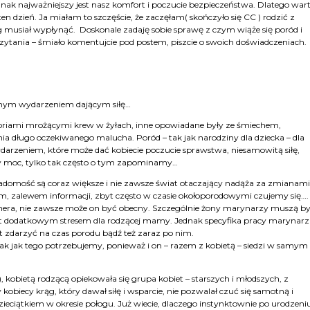
jednak najważniejszy jest nasz komfort i poczucie bezpieczeństwa. Dlatego war
n dzień. Ja miałam to szczęście, że zaczęłam( skończyło się CC ) rodzić z
g musiał wypłynąć. Doskonale zadaję sobie sprawę z czym wiąże się poród i
 czytania – śmiało komentujcie pod postem, piszcie o swoich doświadczeniach.
knym wydarzeniem dającym siłę…
historiami mrożącymi krew w żyłach, inne opowiadane były ze śmiechem,
ia długo oczekiwanego malucha. Poród – tak jak narodziny dla dziecka – dla
rzeniem, które może dać kobiecie poczucie sprawstwa, niesamowitą siłę,
my moc, tylko tak często o tym zapominamy…
iadomość są coraz większe i nie zawsze świat otaczający nadąża za zmianam
m, zalewem informacji, zbyt często w czasie okołoporodowymi czujemy się….
rtnera, nie zawsze może on być obecny. Szczególnie żony marynarzy muszą b
est dodatkowym stresem dla rodzącej mamy. Jednak specyfika pracy marynarz
 zdarzyć na czas porodu bądź też zaraz po nim.
tak jak tego potrzebujemy, ponieważ i on – razem z kobietą – siedzi w samym
ś), kobietą rodzącą opiekowała się grupa kobiet – starszych i młodszych, z
biecy krąg, który dawał siłę i wsparcie, nie pozwalał czuć się samotną i
zieciątkiem w okresie połogu. Już wiecie, dlaczego instynktownie po urodzeni