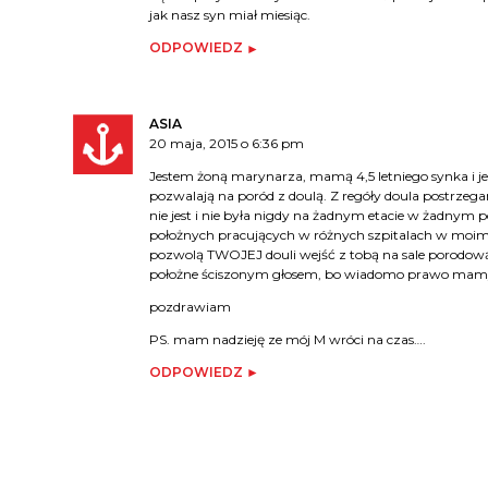
jak nasz syn miał miesiąc.
ODPOWIEDZ
ASIA
20 maja, 2015 o 6:36 pm
Jestem żoną marynarza, mamą 4,5 letniego synka i jes
pozwalają na poród z doulą. Z regóły doula postrzegan
nie jest i nie była nigdy na żadnym etacie w żadnym p
położnych pracujących w różnych szpitalach w moim m
pozwolą TWOJEJ douli wejść z tobą na sale porodową
położne ściszonym głosem, bo wiadomo prawo mamy
pozdrawiam
PS. mam nadzieję ze mój M wróci na czas….
ODPOWIEDZ