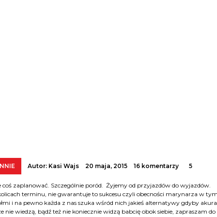
NNIE
Autor:
Kasi Wajs
20 maja, 2015
16 komentarzy
5
nie coś zaplanować. Szczególnie poród. Żyjemy od przyjazdów do wyjazdów.
olicach terminu, nie gwarantuje to sukcesu czyli obecności marynarza w ty
mi i na pewno każda z nas szuka wśród nich jakieś alternatywy gdyby akura
ze nie wiedzą, bądź też nie koniecznie widzą babcię obok siebie, zapraszam do