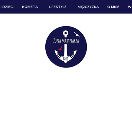
I DZIECI
KOBIETA
LIFESTYLE
MĘŻCZYZNA
O MNIE
W
DZINA I DZI