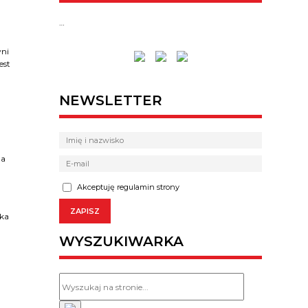
…
yni
est
NEWSLETTER
da
Akceptuję regulamin strony
zka
WYSZUKIWARKA