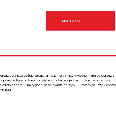
SEXI FLEXI
orodzie a 2 lata później urodziłam bliźnięta i maz wyjechal 4 dni po porodzie
ze przez kolejny tydzień bo były komplikacje z jednym z dzieci a potem się
miertelnie chore, kilka tygodni oczekiwania na wyniki, które wykluczyly choro
rynarza