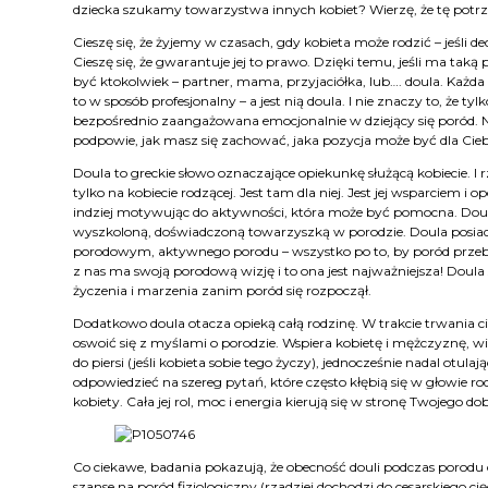
dziecka szukamy towarzystwa innych kobiet? Wierzę, że tę potr
Cieszę się, że żyjemy w czasach, gdy kobieta może rodzić – jeśli d
Cieszę się, że gwarantuje jej to prawo. Dzięki temu, jeśli ma taką
być ktokolwiek – partner, mama, przyjaciółka, lub…. doula. Każda 
to w sposób profesjonalny – a jest nią doula. I nie znaczy to, że tyl
bezpośrednio zaangażowana emocjonalnie w dziejący się poród. N
podpowie, jak masz się zachować, jaka pozycja może być dla Cie
Doula to greckie słowo oznaczające opiekunkę służącą kobiecie. I r
tylko na kobiecie rodzącej. Jest tam dla niej. Jest jej wsparciem 
indziej motywując do aktywności, która może być pomocna. Doula 
wyszkoloną, doświadczoną towarzyszką w porodzie. Doula posiada
porodowym, aktywnego porodu – wszystko po to, by poród przebieg
z nas ma swoją porodową wizję i to ona jest najważniejsza! Doula
życzenia i marzenia zanim poród się rozpoczął.
Dodatkowo doula otacza opieką całą rodzinę. W trakcie trwania c
oswoić się z myślami o porodzie. Wspiera kobietę i mężczyznę, 
do piersi (jeśli kobieta sobie tego życzy), jednocześnie nadal ot
odpowiedzieć na szereg pytań, które często kłębią się w głowie ro
kobiety. Cała jej rol, moc i energia kierują się w stronę Twojego
Co ciekawe, badania pokazują, że obecność douli podczas porodu cz
szanse na poród fizjologiczny (rzadziej dochodzi do cesarskiego cię