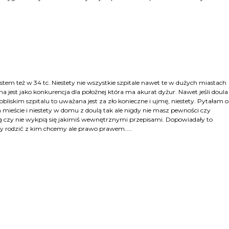
tem też w 34 tc. Niestety nie wszystkie szpitale nawet te w dużych miastach
a jest jako konkurencja dla położnej która ma akurat dyżur. Nawet jeśli doula
obliskim szpitalu to uważana jest za zło konieczne i ujmę, niestety. Pytałam o
ieście i niestety w domu z doulą tak ale nigdy nie masz pewności czy
 czy nie wykpią się jakimiś wewnętrznymi przepisami. Dopowiadały to
 rodzić z kim chcemy ale prawo prawem…..