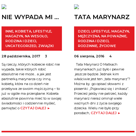
NIE WYPADA MI …
TATA MARYNARZ
INNE
,
KOBIETA
,
LIFESTYLE
,
DZIECI
,
LIFESTYLE
,
MAGAZYN
,
MAGAZYN
,
NA WESOŁO
,
MĘŻCZYZNA
,
NA POWAŻNIE
,
RODZINA I DZIECI
,
RODZINA I DZIECI
,
UNCATEGORIZED
,
ZWIĄZKI
RODZINNIE
,
ŻYCIOWE
28 października, 2017
3
06 sierpnia, 2016
4
Są rzeczy, których kobiecie robić nie
Tata Marynarz O Matkach
wypada, takie których robić
marynarkach już było i pewnie
absolutnie nie może… a jak jest
jeszcze będzie. Jednak kim
partnerką marynarza czy inną
właściwie jest ten „tata marynarz”?
kobietą, która na co dzień nie
Można by go opisać słowami z
przebywa ze swoim mężczyzną – to
piosenki: „Pojawiasz się i znikasz”.
już w ogóle ma przerąbane. Kobieta
Przecież jakby nie patrzeć, każdy
absolutnie powinna mieć to w swojej
marynarz nieraz ominął wiele
świadomości i codziennie myśleć,
ważnych dni z życia swojego
pamiętać o
CZYTAJ DALEJ ►
dziecka. Wielu nie było przy
porodach,
CZYTAJ DALEJ ►