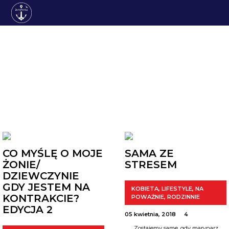
LIFESTYLE
CO MYŚLĘ O MOJE
SAMA ZE
ŻONIE/
STRESEM
DZIEWCZYNIE
GDY JESTEM NA
KOBIETA
,
LIFESTYLE
,
NA
KONTRAKCIE?
POWAŻNIE
,
RODZINNIE
EDYCJA 2
05 kwietnia, 2018
4
Zostajemy same, gdy marynarz