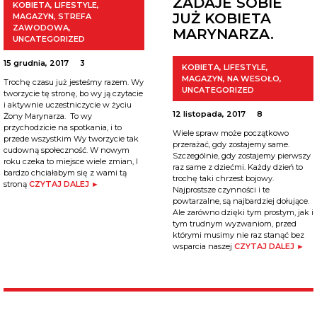
ZADAJE SOBIE
KOBIETA
,
LIFESTYLE
,
JUŻ KOBIETA
MAGAZYN
,
STREFA
ZAWODOWA
,
MARYNARZA.
UNCATEGORIZED
15 grudnia, 2017
3
KOBIETA
,
LIFESTYLE
,
MAGAZYN
,
NA WESOŁO
,
Trochę czasu już jesteśmy razem. Wy
UNCATEGORIZED
tworzycie tę stronę, bo wy ją czytacie
i aktywnie uczestniczycie w życiu
12 listopada, 2017
8
Żony Marynarza. To wy
przychodzicie na spotkania, i to
Wiele spraw może początkowo
przede wszystkim Wy tworzycie tak
przerażać, gdy zostajemy same.
cudowną społeczność. W nowym
Szczególnie, gdy zostajemy pierwszy
roku czeka to miejsce wiele zmian, I
raz same z dziećmi. Każdy dzień to
bardzo chciałabym się z wami tą
trochę taki chrzest bojowy.
stroną
CZYTAJ DALEJ ►
Najprostsze czynności i te
powtarzalne, są najbardziej dołujące.
Ale zarówno dzięki tym prostym, jak i
tym trudnym wyzwaniom, przed
którymi musimy nie raz stanąć bez
wsparcia naszej
CZYTAJ DALEJ ►