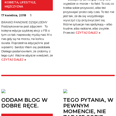
KOBIETA
,
LIFESTYLE
,
wyjedzie w morze – to fakt. To coś, co
MĘŻCZYZNA
trzeba sobie przyswoić, albo też
przyswajać przez cały czas. To też nie
17 kwietnia, 2018
1
jest tak, że da się wszystkiego
wyuczyć czy przyzwyczaić się.
BRAWO PANOWIE DZIĘKUJEMY
Różne sytuacje nas spotykają – albo
Podziękowania pod zdjęciem To
trudne, albo radosne, albo zwykłe.
kolejna edycja szybkiej akcji z FB o
Przecież
CZYTAJ DALEJ ►
tym co tak naprawdę myślą nasi M o
nas gdy są na morzu, na końcu
świata. Poprzednia edycja(link pod
wpisem) bardzo Wam się podobała.
Dlatego postanowiłam, że zrobimy z
tego cykl. Ważne abyście wiedzieli, że
CZYTAJ DALEJ ►
ODDAM BLOG W
TEGO PYTANIA, W
DOBRE RĘCE.
PEWNYM
MOMENCIE, NIE