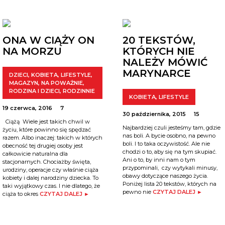
ONA W CIĄŻY ON
20 TEKSTÓW,
NA MORZU
KTÓRYCH NIE
NALEŻY MÓWIĆ
MARYNARCE
DZIECI
,
KOBIETA
,
LIFESTYLE
,
MAGAZYN
,
NA POWAŻNIE
,
RODZINA I DZIECI
,
RODZINNIE
KOBIETA
,
LIFESTYLE
19 czerwca, 2016
7
30 października, 2015
15
Ciążą Wiele jest takich chwil w
Najbardziej czuli jesteśmy tam, gdzie
życiu, które powinno się spędzać
nas boli. A bycie osobno, na pewno
razem. Albo inaczej: takich w których
boli. I to taka oczywistość. Ale nie
obecność tej drugiej osoby jest
chodzi o to, aby się na tym skupiać.
całkowicie naturalna dla
Ani o to, by inni nam o tym
stacjonarnych. Chociażby święta,
przypominali, czy wytykali minusy,
urodziny, operacje czy właśnie ciąża
obawy dotyczące naszego życia.
kobiety i dalej narodziny dziecka. To
Poniżej lista 20 tekstów, których na
taki wyjątkowy czas. I nie dlatego, że
pewno nie
CZYTAJ DALEJ ►
ciąża to okres
CZYTAJ DALEJ ►