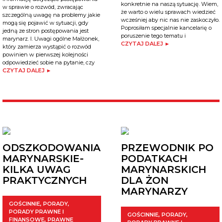
konkretnie na naszą sytuację. Wiem,
w sprawie o rozwód, zwracając
że warto o wielu sprawach wiedzieć
szczególną uwagę na problemy jakie
wcześniej aby nic nas nie zaskoczyło.
mogą się pojawić w sytuacji, gdy
Poprosiłam specjalnie kancelarię o
jedną ze stron postępowania jest
poruszenie tego tematu i
marynarz. I. Uwagi ogólne Małżonek,
CZYTAJ DALEJ ►
który zamierza wystąpić o rozwód
powinien w pierwszej kolejności
odpowiedzieć sobie na pytanie, czy
CZYTAJ DALEJ ►
ODSZKODOWANIA
PRZEWODNIK PO
MARYNARSKIE-
PODATKACH
KILKA UWAG
MARYNARSKICH
PRAKTYCZNYCH
DLA ŻON
MARYNARZY
GOŚCINNIE
,
PORADY
,
PORADY PRAWNE I
GOŚCINNIE
,
PORADY
,
FINANSOWE
,
PRAWNE