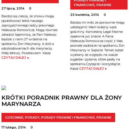
PORADY PRAWNE I
FINANSOWE
,
PRAWNE
27 lipca, 2014
0
25 kwietnia, 2014
0
Bardzo się cieszę, że znowu mogę
opublikować tekst naszego
Bardzo mi miło, że ponownie mogę
zaprzyjaźnionego radcy prawnego
udostępnić Wam kolejny wpis
Mateusza Romowicza. Mogę również
gościnny. Kancelarię Legal Marine
zdradzić tajemnicę, że Pan Mateusz
zapewne już znacie. A Pana
będzie z nami 27 września na
Mateusza Romowicza część z Was
spotkaniu Żon Marynarzy. A dziś o
poznała osobiście na spotkaniu Żon
odszkodowaniach dla marynarzy.
Marynarzy w Sopocie. Temat został
Miłej lektury. Pozdrawiam Kasia
wybrany ze względu na wasze
CZYTAJ DALEJ ►
sugestie i pytania, które padły na
spotkaniu.Czytajcie i korzystajcie.
Kasia
CZYTAJ DALEJ ►
KRÓTKI PORADNIK PRAWNY DLA ŻONY
MARYNARZA
GOŚCINNIE
,
PORADY
,
PORADY PRAWNE I FINANSOWE
,
PRAWNE
17 lutego, 2014
0