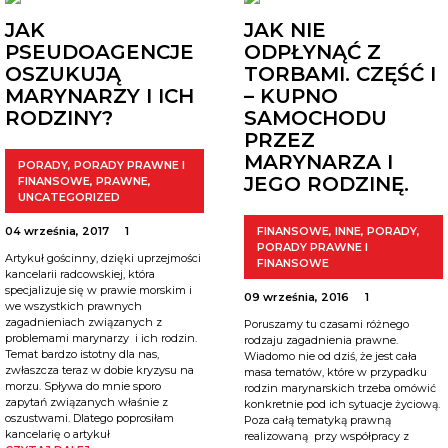
JAK
JAK NIE
PSEUDOAGENCJE
ODPŁYNĄĆ Z
OSZUKUJĄ
TORBAMI. CZĘŚĆ I
MARYNARZY I ICH
– KUPNO
RODZINY?
SAMOCHODU
PRZEZ
MARYNARZA I
PORADY
,
PORADY PRAWNE I
JEGO RODZINĘ.
FINANSOWE
,
PRAWNE
,
UNCATEGORIZED
04 września, 2017
1
FINANSOWE
,
INNE
,
PORADY
,
PORADY PRAWNE I
Artykuł gościnny, dzięki uprzejmości
FINANSOWE
kancelarii radcowskiej, która
specjalizuje się w prawie morskim i
09 września, 2016
1
we wszystkich prawnych
zagadnieniach związanych z
Poruszamy tu czasami różnego
problemami marynarzy i ich rodzin.
rodzaju zagadnienia prawne.
Temat bardzo istotny dla nas,
Wiadomo nie od dziś, że jest cała
zwłaszcza teraz w dobie kryzysu na
masa tematów, które w przypadku
morzu. Spływa do mnie sporo
rodzin marynarskich trzeba omówić
zapytań związanych właśnie z
konkretnie pod ich sytuacje życiową.
oszustwami. Dlatego poprosiłam
Poza całą tematyką prawną
kancelarię o artykuł
realizowaną przy współpracy z