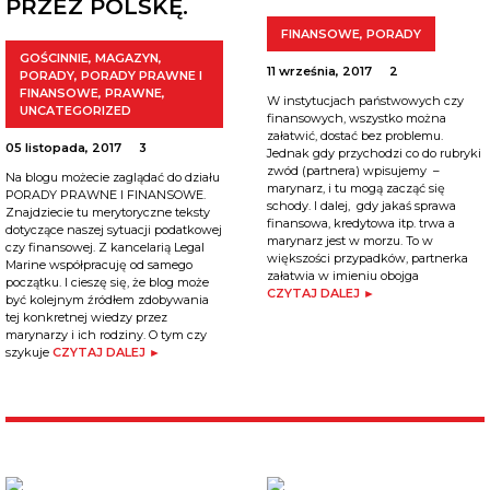
PRZEZ POLSKĘ.
FINANSOWE
,
PORADY
GOŚCINNIE
,
MAGAZYN
,
11 września, 2017
2
PORADY
,
PORADY PRAWNE I
FINANSOWE
,
PRAWNE
,
W instytucjach państwowych czy
UNCATEGORIZED
finansowych, wszystko można
załatwić, dostać bez problemu.
05 listopada, 2017
3
Jednak gdy przychodzi co do rubryki
zwód (partnera) wpisujemy –
Na blogu możecie zaglądać do działu
marynarz, i tu mogą zacząć się
PORADY PRAWNE I FINANSOWE.
schody. I dalej, gdy jakaś sprawa
Znajdziecie tu merytoryczne teksty
finansowa, kredytowa itp. trwa a
dotyczące naszej sytuacji podatkowej
marynarz jest w morzu. To w
czy finansowej. Z kancelarią Legal
większości przypadków, partnerka
Marine współpracuję od samego
załatwia w imieniu obojga
początku. I cieszę się, że blog może
CZYTAJ DALEJ ►
być kolejnym źródłem zdobywania
tej konkretnej wiedzy przez
marynarzy i ich rodziny. O tym czy
szykuje
CZYTAJ DALEJ ►