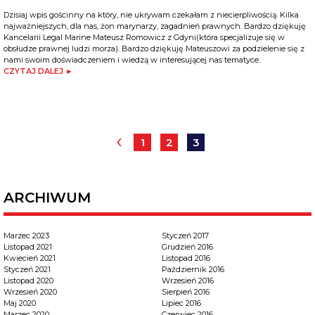
Dzisiaj wpis gościnny na który, nie ukrywam czekałam z niecierpliwością. Kilka
najważniejszych, dla nas, żon marynarzy, zagadnień prawnych. Bardzo dziękuję
Kancelarii Legal Marine Mateusz Romowicz z Gdyni(która specjalizuje się w
obsłudze prawnej ludzi morza). Bardzo dziękuję Mateuszowi za podzielenie się z
nami swoim doświadczeniem i wiedzą w interesującej nas tematyce.
CZYTAJ DALEJ ►
‹
1
2
3
ARCHIWUM
Marzec 2023
Styczeń 2017
Listopad 2021
Grudzień 2016
Kwiecień 2021
Listopad 2016
Styczeń 2021
Październik 2016
Listopad 2020
Wrzesień 2016
Wrzesień 2020
Sierpień 2016
Maj 2020
Lipiec 2016
Marzec 2020
Czerwiec 2016