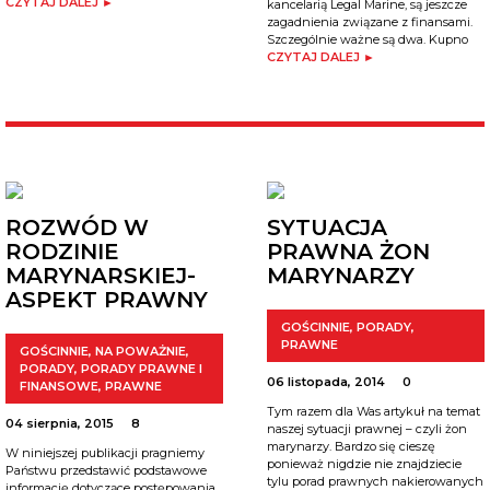
CZYTAJ DALEJ ►
kancelarią Legal Marine, są jeszcze
zagadnienia związane z finansami.
Szczególnie ważne są dwa. Kupno
CZYTAJ DALEJ ►
ROZWÓD W
SYTUACJA
RODZINIE
PRAWNA ŻON
MARYNARSKIEJ-
MARYNARZY
ASPEKT PRAWNY
GOŚCINNIE
,
PORADY
,
PRAWNE
GOŚCINNIE
,
NA POWAŻNIE
,
PORADY
,
PORADY PRAWNE I
06 listopada, 2014
0
FINANSOWE
,
PRAWNE
Tym razem dla Was artykuł na temat
04 sierpnia, 2015
8
naszej sytuacji prawnej – czyli żon
marynarzy. Bardzo się cieszę
W niniejszej publikacji pragniemy
ponieważ nigdzie nie znajdziecie
Państwu przedstawić podstawowe
tylu porad prawnych nakierowanych
informację dotyczące postępowania