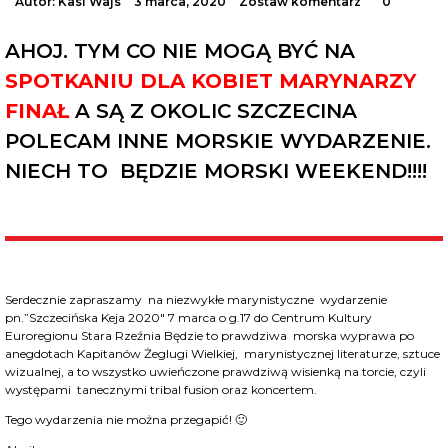
Autor:
Kasi Wajs
3 marca, 2020
Zostaw komentarz
0
AHOJ. TYM CO NIE MOGĄ BYĆ NA
SPOTKANIU DLA KOBIET MARYNARZY
FINAŁ
A SĄ Z OKOLIC SZCZECINA
POLECAM INNE MORSKIE WYDARZENIE.
NIECH TO BĘDZIE MORSKI WEEKEND!!!!
Serdecznie zapraszamy na niezwykłe marynistyczne wydarzenie
pn.”Szczecińska Keja 2020″ 7 marca o g.17 do Centrum Kultury
Euroregionu Stara Rzeźnia Będzie to prawdziwa morska wyprawa po
anegdotach Kapitanów Żeglugi Wielkiej, marynistycznej literaturze, sztuce
wizualnej, a to wszystko uwieńczone prawdziwą wisienką na torcie, czyli
występami tanecznymi tribal fusion oraz koncertem.
Tego wydarzenia nie można przegapić! 🙂