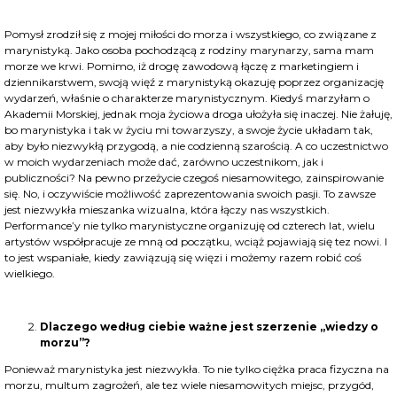
Pomysł zrodził się z mojej miłości do morza i wszystkiego, co związane z
marynistyką. Jako osoba pochodzącą z rodziny marynarzy, sama mam
morze we krwi. Pomimo, iż drogę zawodową łączę z marketingiem i
dziennikarstwem, swoją więź z marynistyką okazuję poprzez organizację
wydarzeń, właśnie o charakterze marynistycznym. Kiedyś marzyłam o
Akademii Morskiej, jednak moja życiowa droga ułożyła się inaczej. Nie żałuję,
bo marynistyka i tak w życiu mi towarzyszy, a swoje życie układam tak,
aby było niezwykłą przygodą, a nie codzienną szarością. A co uczestnictwo
w moich wydarzeniach może dać, zarówno uczestnikom, jak i
publiczności? Na pewno przeżycie czegoś niesamowitego, zainspirowanie
się. No, i oczywiście możliwość zaprezentowania swoich pasji. To zawsze
jest niezwykła mieszanka wizualna, która łączy nas wszystkich.
Performance’y nie tylko marynistyczne organizuję od czterech lat, wielu
artystów współpracuje ze mną od początku, wciąż pojawiają się tez nowi. I
to jest wspaniałe, kiedy zawiązują się więzi i możemy razem robić coś
wielkiego.
Dlaczego według ciebie ważne jest szerzenie „wiedzy o
morzu”?
Ponieważ marynistyka jest niezwykła. To nie tylko ciężka praca fizyczna na
morzu, multum zagrożeń, ale tez wiele niesamowitych miejsc, przygód,