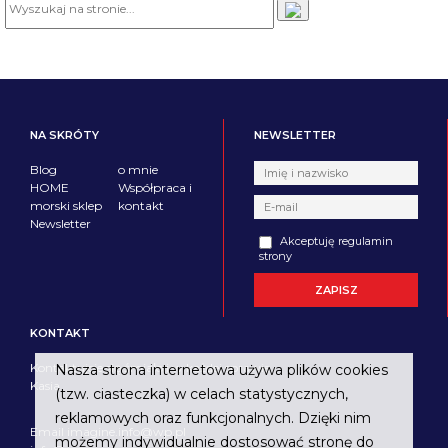
NA SKRÓTY
NEWSLETTER
Blog
o mnie
HOME
Współpraca i
morski sklep
kontakt
Newsletter
Akceptuję regulamin
strony
KONTAKT
Kontaktujcie się śmiało i w każdej sprawie.
Nasza strona internetowa używa plików cookies
Kasia
(tzw. ciasteczka) w celach statystycznych,
reklamowych oraz funkcjonalnych. Dzięki nim
Email imagine.info@wp.pl
możemy indywidualnie dostosować stronę do