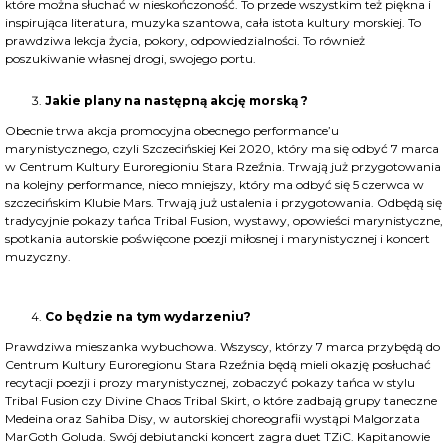
które można słuchać w nieskończoność. To przede wszystkim też piękna i
inspirująca literatura, muzyka szantowa, cała istota kultury morskiej. To
prawdziwa lekcja życia, pokory, odpowiedzialności. To również
poszukiwanie własnej drogi, swojego portu.
Jakie plany na następną akcję morską ?
Obecnie trwa akcja promocyjna obecnego performance’u
marynistycznego, czyli Szczecińskiej Kei 2020, który ma się odbyć 7 marca
w Centrum Kultury Euroregioniu Stara Rzeźnia. Trwają już przygotowania
na kolejny performance, nieco mniejszy, który ma odbyć się 5 czerwca w
szczecińskim Klubie Mars. Trwają już ustalenia i przygotowania. Odbędą się
tradycyjnie pokazy tańca Tribal Fusion, wystawy, opowieści marynistyczne,
spotkania autorskie poświęcone poezji miłosnej i marynistycznej i koncert
muzyczny.
Co będzie na tym wydarzeniu?
Prawdziwa mieszanka wybuchowa. Wszyscy, którzy 7 marca przybędą do
Centrum Kultury Euroregionu Stara Rzeźnia będą mieli okazję posłuchać
recytacji poezji i prozy marynistycznej, zobaczyć pokazy tańca w stylu
Tribal Fusion czy Divine Chaos Tribal Skirt, o które zadbają grupy taneczne
Medeina oraz Sahiba Disy, w autorskiej choreografii wystąpi Malgorzata
MarGoth Goluda. Swój debiutancki koncert zagra duet TZiC. Kapitanowie