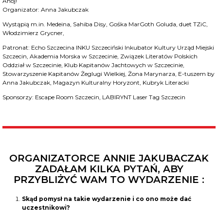
Ahoj!
Organizator: Anna Jakubczak
Wystąpią m.in. Medeina, Sahiba Disy, Gośka MarGoth Goluda, duet TZiC,
Włodzimierz Grycner,
Patronat: Echo Szczecina INKU Szczeciński Inkubator Kultury Urząd Miejski
Szczecin, Akademia Morska w Szczecinie, Związek Literatów Polskich
Oddział w Szczecinie, Klub Kapitanów Jachtowych w Szczecinie,
Stowarzyszenie Kapitanów Żeglugi Wielkiej, Żona Marynarza, E-tuszem by
Anna Jakubczak, Magazyn Kulturalny Horyzont, Kubryk Literacki
Sponsorzy: Escape Room Szczecin, LABIRYNT Laser Tag Szczecin
ORGANIZATORCE ANNIE JAKUBACZAK
ZADAŁAM KILKA PYTAŃ, ABY
PRZYBLIŻYĆ WAM TO WYDARZENIE :
Skąd pomysł na takie wydarzenie i co ono może dać
uczestnikowi?