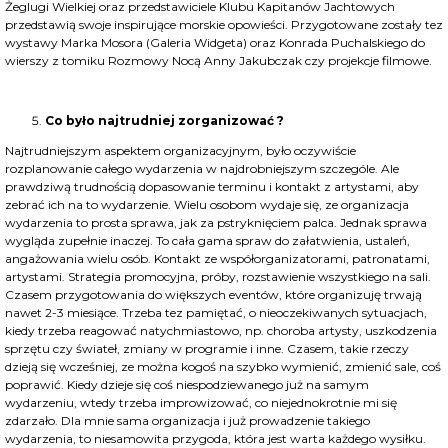
Żeglugi Wielkiej oraz przedstawiciele Klubu Kapitanów Jachtowych
przedstawią swoje inspirujące morskie opowieści. Przygotowane zostały tez
wystawy Marka Mosora (Galeria Widgeta) oraz Konrada Puchalskiego do
wierszy z tomiku Rozmowy Nocą Anny Jakubczak czy projekcje filmowe.
Co było najtrudniej zorganizować ?
Najtrudniejszym aspektem organizacyjnym, było oczywiście
rozplanowanie całego wydarzenia w najdrobniejszym szczególe. Ale
prawdziwą trudnością dopasowanie terminu i kontakt z artystami, aby
zebrać ich na to wydarzenie. Wielu osobom wydaje się, ze organizacja
wydarzenia to prosta sprawa, jak za pstryknięciem palca. Jednak sprawa
wygląda zupełnie inaczej. To cała gama spraw do załatwienia, ustaleń,
angażowania wielu osób. Kontakt ze współorganizatorami, patronatami,
artystami. Strategia promocyjna, próby, rozstawienie wszystkiego na sali.
Czasem przygotowania do większych eventów, które organizuję trwają
nawet 2-3 miesiące. Trzeba tez pamiętać, o nieoczekiwanych sytuacjach,
kiedy trzeba reagować natychmiastowo, np. choroba artysty, uszkodzenia
sprzętu czy świateł, zmiany w programie i inne. Czasem, takie rzeczy
dzieją się wcześniej, ze można kogoś na szybko wymienić, zmienić sale, coś
poprawić. Kiedy dzieje się coś niespodziewanego już na samym
wydarzeniu, wtedy trzeba improwizować, co niejednokrotnie mi się
zdarzało. Dla mnie sama organizacja i już prowadzenie takiego
wydarzenia, to niesamowita przygoda, która jest warta każdego wysiłku.