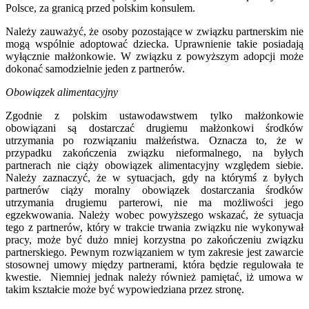
Polsce, za granicą przed polskim konsulem.
Należy zauważyć, że osoby pozostające w związku partnerskim nie
mogą wspólnie adoptować dziecka. Uprawnienie takie posiadają
wyłącznie małżonkowie. W związku z powyższym adopcji może
dokonać samodzielnie jeden z partnerów.
Obowiązek alimentacyjny
Zgodnie z polskim ustawodawstwem tylko małżonkowie
obowiązani są dostarczać drugiemu małżonkowi środków
utrzymania po rozwiązaniu małżeństwa. Oznacza to, że w
przypadku zakończenia związku nieformalnego, na byłych
partnerach nie ciąży obowiązek alimentacyjny względem siebie.
Należy zaznaczyć, że w sytuacjach, gdy na którymś z byłych
partnerów ciąży moralny obowiązek dostarczania środków
utrzymania drugiemu parterowi, nie ma możliwości jego
egzekwowania. Należy wobec powyższego wskazać, że sytuacja
tego z partnerów, który w trakcie trwania związku nie wykonywał
pracy, może być dużo mniej korzystna po zakończeniu związku
partnerskiego. Pewnym rozwiązaniem w tym zakresie jest zawarcie
stosownej umowy między partnerami, która będzie regulowała te
kwestie. Niemniej jednak należy również pamiętać, iż umowa w
takim kształcie może być wypowiedziana przez stronę.