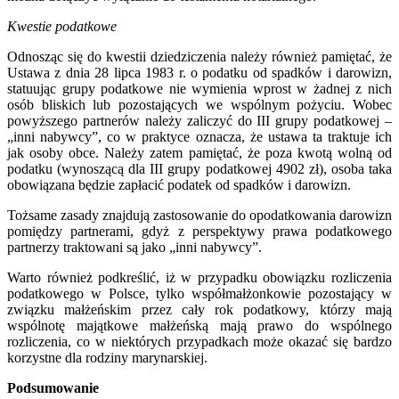
Kwestie podatkowe
Odnosząc się do kwestii dziedziczenia należy również pamiętać, że
Ustawa z dnia 28 lipca 1983 r. o podatku od spadków i darowizn,
statuując grupy podatkowe nie wymienia wprost w żadnej z nich
osób bliskich lub pozostających we wspólnym pożyciu. Wobec
powyższego partnerów należy zaliczyć do III grupy podatkowej –
„inni nabywcy”, co w praktyce oznacza, że ustawa ta traktuje ich
jak osoby obce. Należy zatem pamiętać, że poza kwotą wolną od
podatku (wynoszącą dla III grupy podatkowej 4902 zł), osoba taka
obowiązana będzie zapłacić podatek od spadków i darowizn.
Tożsame zasady znajdują zastosowanie do opodatkowania darowizn
pomiędzy partnerami, gdyż z perspektywy prawa podatkowego
partnerzy traktowani są jako „inni nabywcy”.
Warto również podkreślić, iż w przypadku obowiązku rozliczenia
podatkowego w Polsce, tylko współmałżonkowie pozostający w
związku małżeńskim przez cały rok podatkowy, którzy mają
wspólnotę majątkowe małżeńską mają prawo do wspólnego
rozliczenia, co w niektórych przypadkach może okazać się bardzo
korzystne dla rodziny marynarskiej.
Podsumowanie