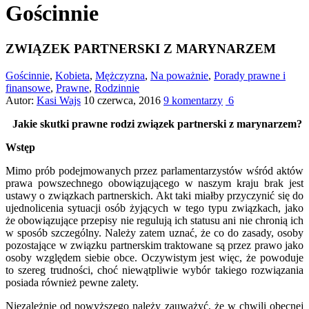
Gościnnie
ZWIĄZEK PARTNERSKI Z MARYNARZEM
Gościnnie
,
Kobieta
,
Mężczyzna
,
Na poważnie
,
Porady prawne i
finansowe
,
Prawne
,
Rodzinnie
Autor:
Kasi Wajs
10 czerwca, 2016
9 komentarzy
6
Jakie skutki prawne rodzi związek partnerski z marynarzem?
Wstęp
Mimo prób podejmowanych przez parlamentarzystów wśród aktów
prawa powszechnego obowiązującego w naszym kraju brak jest
ustawy o związkach partnerskich. Akt taki miałby przyczynić się do
ujednolicenia sytuacji osób żyjących w tego typu związkach, jako
że obowiązujące przepisy nie regulują ich statusu ani nie chronią ich
w sposób szczególny. Należy zatem uznać, że co do zasady, osoby
pozostające w związku partnerskim traktowane są przez prawo jako
osoby względem siebie obce. Oczywistym jest więc, że powoduje
to szereg trudności, choć niewątpliwie wybór takiego rozwiązania
posiada również pewne zalety.
Niezależnie od powyższego należy zauważyć, że w chwili obecnej