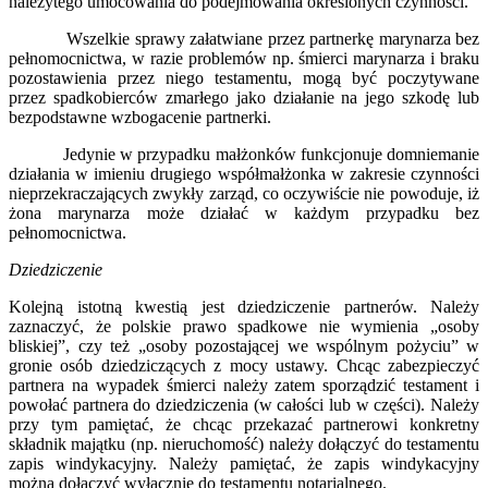
należytego umocowania do podejmowania określonych czynności.
Wszelkie sprawy załatwiane przez partnerkę marynarza bez
pełnomocnictwa, w razie problemów np. śmierci marynarza i braku
pozostawienia przez niego testamentu, mogą być poczytywane
przez spadkobierców zmarłego jako działanie na jego szkodę lub
bezpodstawne wzbogacenie partnerki.
Jedynie w przypadku małżonków funkcjonuje domniemanie
działania w imieniu drugiego współmałżonka w zakresie czynności
nieprzekraczających zwykły zarząd, co oczywiście nie powoduje, iż
żona marynarza może działać w każdym przypadku bez
pełnomocnictwa.
Dziedziczenie
Kolejną istotną kwestią jest dziedziczenie partnerów. Należy
zaznaczyć, że polskie prawo spadkowe nie wymienia „osoby
bliskiej”, czy też „osoby pozostającej we wspólnym pożyciu” w
gronie osób dziedziczących z mocy ustawy. Chcąc zabezpieczyć
partnera na wypadek śmierci należy zatem sporządzić testament i
powołać partnera do dziedziczenia (w całości lub w części). Należy
przy tym pamiętać, że chcąc przekazać partnerowi konkretny
składnik majątku (np. nieruchomość) należy dołączyć do testamentu
zapis windykacyjny. Należy pamiętać, że zapis windykacyjny
można dołączyć wyłącznie do testamentu notarialnego.