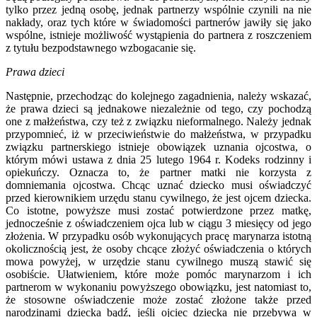
tylko przez jedną osobę, jednak partnerzy wspólnie czynili na nie
nakłady, oraz tych które w świadomości partnerów jawiły się jako
wspólne, istnieje możliwość wystąpienia do partnera z roszczeniem
z tytułu bezpodstawnego wzbogacanie się.
Prawa dzieci
Następnie, przechodząc do kolejnego zagadnienia, należy wskazać,
że prawa dzieci są jednakowe niezależnie od tego, czy pochodzą
one z małżeństwa, czy też z związku nieformalnego. Należy jednak
przypomnieć, iż w przeciwieństwie do małżeństwa, w przypadku
związku partnerskiego istnieje obowiązek uznania ojcostwa, o
którym mówi ustawa z dnia 25 lutego 1964 r. Kodeks rodzinny i
opiekuńczy. Oznacza to, że partner matki nie korzysta z
domniemania ojcostwa. Chcąc uznać dziecko musi oświadczyć
przed kierownikiem urzędu stanu cywilnego, że jest ojcem dziecka.
Co istotne, powyższe musi zostać potwierdzone przez matkę,
jednocześnie z oświadczeniem ojca lub w ciągu 3 miesięcy od jego
złożenia. W przypadku osób wykonujących pracę marynarza istotną
okolicznością jest, że osoby chcące złożyć oświadczenia o których
mowa powyżej, w urzędzie stanu cywilnego muszą stawić się
osobiście. Ułatwieniem, które może pomóc marynarzom i ich
partnerom w wykonaniu powyższego obowiązku, jest natomiast to,
że stosowne oświadczenie może zostać złożone także przed
narodzinami dziecka bądź, jeśli ojciec dziecka nie przebywa w