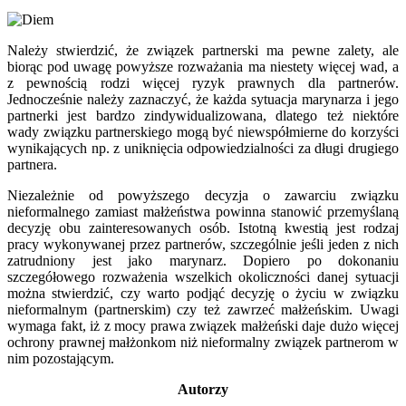
Należy stwierdzić, że związek partnerski ma pewne zalety, ale
biorąc pod uwagę powyższe rozważania ma niestety więcej wad, a
z pewnością rodzi więcej ryzyk prawnych dla partnerów.
Jednocześnie należy zaznaczyć, że każda sytuacja marynarza i jego
partnerki jest bardzo zindywidualizowana, dlatego też niektóre
wady związku partnerskiego mogą być niewspółmierne do korzyści
wynikających np. z uniknięcia odpowiedzialności za długi drugiego
partnera.
Niezależnie od powyższego decyzja o zawarciu związku
nieformalnego zamiast małżeństwa powinna stanowić przemyślaną
decyzję obu zainteresowanych osób. Istotną kwestią jest rodzaj
pracy wykonywanej przez partnerów, szczególnie jeśli jeden z nich
zatrudniony jest jako marynarz. Dopiero po dokonaniu
szczegółowego rozważenia wszelkich okoliczności danej sytuacji
można stwierdzić, czy warto podjąć decyzję o życiu w związku
nieformalnym (partnerskim) czy też zawrzeć małżeńskim. Uwagi
wymaga fakt, iż z mocy prawa związek małżeński daje dużo więcej
ochrony prawnej małżonkom niż nieformalny związek partnerom w
nim pozostającym.
Autorzy