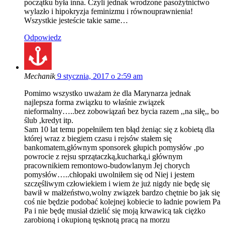
początku była inna. Czyli jednak wrodzone pasożytnictwo
wylazło i hipokryzja feminizmu i równouprawnienia!
Wszystkie jesteście takie same…
Odpowiedz
Mechanik
9 stycznia, 2017 o 2:59 am
Pomimo wszystko uważam że dla Marynarza jednak
najlepsza forma związku to właśnie związek
nieformalny…..bez zobowiązań bez bycia razem ,,na siłę,, bo
ślub ,kredyt itp.
Sam 10 lat temu popełniłem ten błąd żeniąc się z kobietą dla
której wraz z biegiem czasu i rejsów stałem się
bankomatem,głównym sponsorek głupich pomysłów ,po
powrocie z rejsu sprzątaczką,kucharką,i głównym
pracownikiem remontowo-budowlanym Jej chorych
pomysłów…..chłopaki uwolniłem się od Niej i jestem
szczęśliwym człowiekiem i wiem że już nigdy nie będę się
bawił w małżeństwo,wolny związek bardzo chętnie bo jak się
coś nie będzie podobać kolejnej kobiecie to ładnie powiem Pa
Pa i nie będę musiał dzielić się moją krwawicą tak ciężko
zarobioną i okupioną tęsknotą pracą na morzu