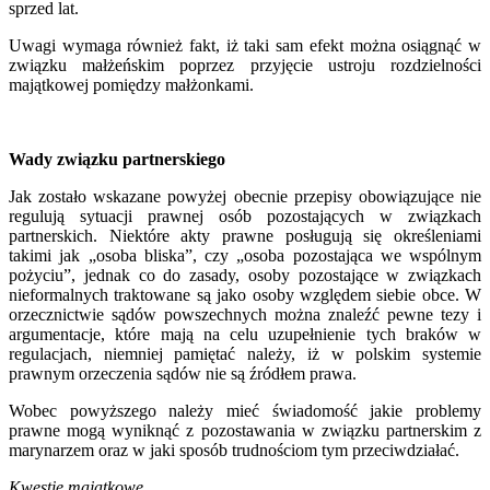
sprzed lat.
Uwagi wymaga również fakt, iż taki sam efekt można osiągnąć w
związku małżeńskim poprzez przyjęcie ustroju rozdzielności
majątkowej pomiędzy małżonkami.
Wady związku partnerskiego
Jak zostało wskazane powyżej obecnie przepisy obowiązujące nie
regulują sytuacji prawnej osób pozostających w związkach
partnerskich. Niektóre akty prawne posługują się określeniami
takimi jak „osoba bliska”, czy „osoba pozostająca we wspólnym
pożyciu”, jednak co do zasady, osoby pozostające w związkach
nieformalnych traktowane są jako osoby względem siebie obce. W
orzecznictwie sądów powszechnych można znaleźć pewne tezy i
argumentacje, które mają na celu uzupełnienie tych braków w
regulacjach, niemniej pamiętać należy, iż w polskim systemie
prawnym orzeczenia sądów nie są źródłem prawa.
Wobec powyższego należy mieć świadomość jakie problemy
prawne mogą wyniknąć z pozostawania w związku partnerskim z
marynarzem oraz w jaki sposób trudnościom tym przeciwdziałać.
Kwestie majątkowe