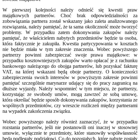
W pierwszej kolejności należy odnieść się kwestii praw
majątkowych partnerów. Choć brak odpowiedzialności za
zobowiązania partnera został wskazany jako zaleta analizowanego
rozwiązania, należy pamiętać, że ta sama okoliczność może tworzyć
problemy. W przypadku zatem dokonywania zakupów należy
pamiętać, że właścicielem nabytych przedmiotów będzie ta osoba,
która faktycznie je zakupiła. Kwestia partycypowania w kosztach
nie będzie miała w tym zakresie znaczenia. Wobec powyższego
partnerzy powinni zabezpieczać swoje prawa majątkowe: w
przypadku kosztowniejszych zakupów warto opłacać je z rachunku
bankowego należącego do obojga partnerów, lub pozyskać fakturę
VAT, na której wskazani będą oboje partnerzy. O konieczności
zabezpieczenia swoich interesów w powyższym zakresie powinni
pamiętać szczególnie marynarze udający się do pracy zagranicą na
dłuższe wyjazdy. Należy wspomnieć w tym miejscu, że partnerzy,
korzystając ze swobody umów, mogą zawrzeć ze sobą umowę,
która określać będzie sposób dokonywania zakupów, korzystania ze
wspólnych przedmiotów, czy wreszcie rozliczeń między partnerami
na wypadek zakończenia związku.
Wobec powyższego należy również zaznaczyć, że w przypadku
rozstania partnerów, jeśli nie postanowili oni inaczej w stosownej
umowie, wyłącznie te przedmioty, które stanowiły współwłasność
będą podlegały podziałowi. Co do pozostałych, które nabyte zostały