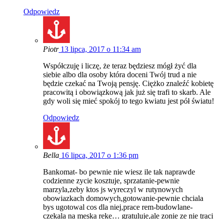
Odpowiedz
Piotr
13 lipca, 2017 o 11:34 am
Współczuję i liczę, że teraz będziesz mógł żyć dla
siebie albo dla osoby która doceni Twój trud a nie
będzie czekać na Twoją pensję. Ciężko znaleźć kobietę
pracowitą i obowiązkową jak już się trafi to skarb. Ale
gdy woli się mieć spokój to tego kwiatu jest pół światu!
Odpowiedz
Bella
16 lipca, 2017 o 1:36 pm
Bankomat- bo pewnie nie wiesz ile tak naprawde
codzienne zycie kosztuje, sprzatanie-pewnie
marzyla,zeby ktos js wyreczyl w rutynowych
obowiazkach domowych,gotowanie-pewnie chciala
bys ugotowal cos dla niej,prace rem-budowlane-
czekala na meska reke… gratuluje,ale zonie ze nie traci