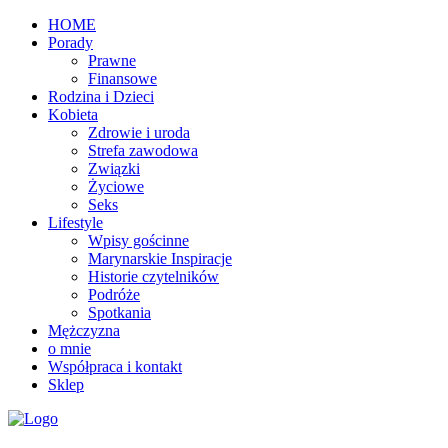
HOME
Porady
Prawne
Finansowe
Rodzina i Dzieci
Kobieta
Zdrowie i uroda
Strefa zawodowa
Związki
Życiowe
Seks
Lifestyle
Wpisy gościnne
Marynarskie Inspiracje
Historie czytelników
Podróże
Spotkania
Mężczyzna
o mnie
Współpraca i kontakt
Sklep