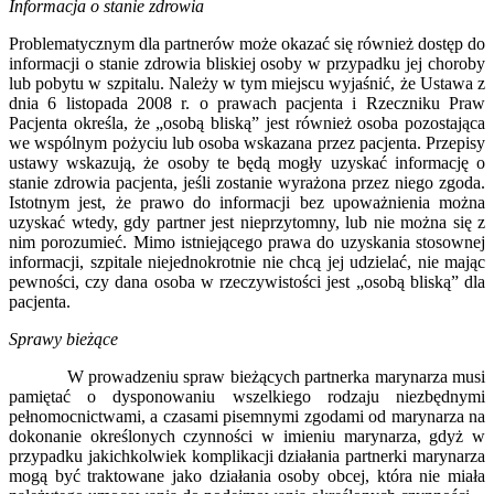
Informacja o stanie zdrowia
Problematycznym dla partnerów może okazać się również dostęp do
informacji o stanie zdrowia bliskiej osoby w przypadku jej choroby
lub pobytu w szpitalu. Należy w tym miejscu wyjaśnić, że Ustawa z
dnia 6 listopada 2008 r. o prawach pacjenta i Rzeczniku Praw
Pacjenta określa, że „osobą bliską” jest również osoba pozostająca
we wspólnym pożyciu lub osoba wskazana przez pacjenta. Przepisy
ustawy wskazują, że osoby te będą mogły uzyskać informację o
stanie zdrowia pacjenta, jeśli zostanie wyrażona przez niego zgoda.
Istotnym jest, że prawo do informacji bez upoważnienia można
uzyskać wtedy, gdy partner jest nieprzytomny, lub nie można się z
nim porozumieć. Mimo istniejącego prawa do uzyskania stosownej
informacji, szpitale niejednokrotnie nie chcą jej udzielać, nie mając
pewności, czy dana osoba w rzeczywistości jest „osobą bliską” dla
pacjenta.
Sprawy bieżące
W prowadzeniu spraw bieżących partnerka marynarza musi
pamiętać o dysponowaniu wszelkiego rodzaju niezbędnymi
pełnomocnictwami, a czasami pisemnymi zgodami od marynarza na
dokonanie określonych czynności w imieniu marynarza, gdyż w
przypadku jakichkolwiek komplikacji działania partnerki marynarza
mogą być traktowane jako działania osoby obcej, która nie miała