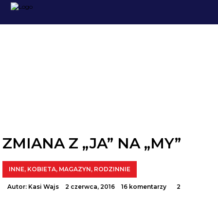
BLOG
ZMIANA Z „JA” NA „MY”
INNE
,
KOBIETA
,
MAGAZYN
,
RODZINNIE
Autor:
Kasi Wajs
2 czerwca, 2016
16 komentarzy
2