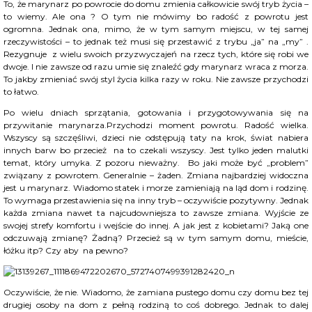
To, że marynarz po powrocie do domu zmienia całkowicie swój tryb życia –
to wiemy. Ale ona ? O tym nie mówimy bo radość z powrotu jest
ogromna. Jednak ona, mimo, że w tym samym miejscu, w tej samej
rzeczywistości – to jednak też musi się przestawić z trybu „ja” na „my” .
Rezygnuje z wielu swoich przyzwyczajeń na rzecz tych, które się robi we
dwoje. I nie zawsze od razu umie się znaleźć gdy marynarz wraca z morza.
To jakby zmieniać swój styl życia kilka razy w roku. Nie zawsze przychodzi
to łatwo.
Po wielu dniach sprzątania, gotowania i przygotowywania się na
przywitanie marynarza.Przychodzi moment powrotu. Radość wielka.
Wszyscy są szczęśliwi, dzieci nie odstępują taty na krok, świat nabiera
innych barw bo przecież na to czekali wszyscy. Jest tylko jeden malutki
temat, który umyka. Z pozoru nieważny. Bo jaki może być „problem”
związany z powrotem. Generalnie – żaden. Zmiana najbardziej widoczna
jest u marynarz. Wiadomo statek i morze zamieniają na ląd dom i rodzinę.
To wymaga przestawienia się na inny tryb – oczywiście pozytywny. Jednak
każda zmiana nawet ta najcudowniejsza to zawsze zmiana. Wyjście ze
swojej strefy komfortu i wejście do innej. A jak jest z kobietami? Jaką one
odczuwają zmianę? Żadną? Przecież są w tym samym domu, mieście,
łóżku itp? Czy aby na pewno?
Oczywiście, że nie. Wiadomo, że zamiana pustego domu czy domu bez tej
drugiej osoby na dom z pełną rodziną to coś dobrego. Jednak to dalej