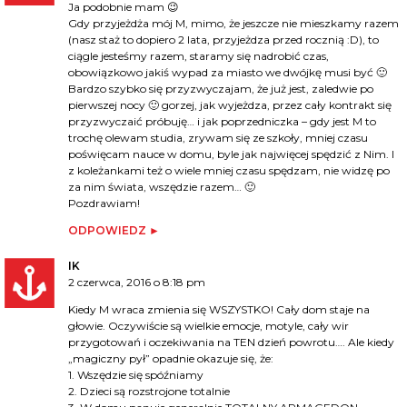
Ja podobnie mam 😉
Gdy przyjeżdża mój M, mimo, że jeszcze nie mieszkamy razem
(nasz staż to dopiero 2 lata, przyjeżdza przed rocznią :D), to
ciągle jesteśmy razem, staramy się nadrobić czas,
obowiązkowo jakiś wypad za miasto we dwójkę musi być 🙂
Bardzo szybko się przyzwyczajam, że już jest, zaledwie po
pierwszej nocy 🙂 gorzej, jak wyjeżdza, przez cały kontrakt się
przyzwyczaić próbuję… i jak poprzedniczka – gdy jest M to
trochę olewam studia, zrywam się ze szkoły, mniej czasu
poświęcam nauce w domu, byle jak najwięcej spędzić z Nim. I
z koleżankami też o wiele mniej czasu spędzam, nie widzę po
za nim świata, wszędzie razem… 🙂
Pozdrawiam!
ODPOWIEDZ
IK
2 czerwca, 2016 o 8:18 pm
Kiedy M wraca zmienia się WSZYSTKO! Cały dom staje na
głowie. Oczywiście są wielkie emocje, motyle, cały wir
przygotowań i oczekiwania na TEN dzień powrotu…. Ale kiedy
„magiczny pył” opadnie okazuje się, że:
1. Wszędzie się spóźniamy
2. Dzieci są rozstrojone totalnie