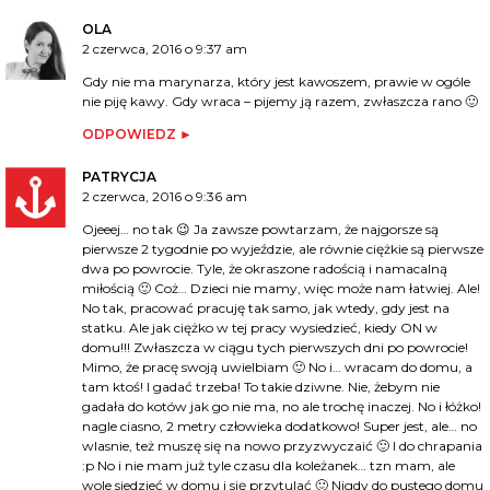
OLA
2 czerwca, 2016 o 9:37 am
Gdy nie ma marynarza, który jest kawoszem, prawie w ogóle
nie piję kawy. Gdy wraca – pijemy ją razem, zwłaszcza rano 🙂
ODPOWIEDZ
PATRYCJA
2 czerwca, 2016 o 9:36 am
Ojeeej… no tak 😉 Ja zawsze powtarzam, że najgorsze są
pierwsze 2 tygodnie po wyjeździe, ale równie ciężkie są pierwsze
dwa po powrocie. Tyle, że okraszone radością i namacalną
miłością 🙂 Coż… Dzieci nie mamy, więc może nam łatwiej. Ale!
No tak, pracować pracuję tak samo, jak wtedy, gdy jest na
statku. Ale jak ciężko w tej pracy wysiedzieć, kiedy ON w
domu!!! Zwłaszcza w ciągu tych pierwszych dni po powrocie!
Mimo, że pracę swoją uwielbiam 🙂 No i… wracam do domu, a
tam ktoś! I gadać trzeba! To takie dziwne. Nie, żebym nie
gadała do kotów jak go nie ma, no ale trochę inaczej. No i łóżko!
nagle ciasno, 2 metry człowieka dodatkowo! Super jest, ale… no
wlasnie, też muszę się na nowo przyzwyczaić 🙂 I do chrapania
:p No i nie mam już tyle czasu dla koleżanek… tzn mam, ale
wole siedzieć w domu i się przytulać 🙂 Nigdy do pustego domu