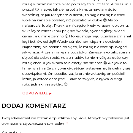
mi się wracać nie chce, więc po pracy to tu, to tam. A teraz linia
prosta! 🙂 I nawet jak się na coś z kimś umawiam dużo
wcześniej, to jak Marynarz w domu, to nagle mi się nie chce…
wolę na kanapie poleżeć, niż poszaleć w klubie 🙂 Ale co
najbardziej lubię… Przykro mi często, kiedy wracam do domu,
w każdym mieszkaniu palą się światła, słychać głosy, widać
cienie… a u mnie ciemno 🙁 I to jest moja najulubieńsza zmiana!
Idę i jest, świeci się!!! Wtedy uśmiecham sięsama do siebie:)
Najbardziej nie podoba mi się to, że mi się nie chce np. biegać,
jak wraca. Przynajmniej na początku. Zawsze jako tako staram
się coś dla siebie robić, no a z nudów to nie myślę za dużo, czy
mi się chce. A jak wraca to niestety, się nie chce 😀 Ale jakie to
fajne! właśnie, że zmywarkę częściej wstawiamy, że dielimy się
obowiązkami. On poodkurza, ja pranie wstawię, on pościeli
łóżko, ja kotom dam jeść… Takie to zwykłe, a bywa w ciągu
roku jednak niezwykłe… 🙂
ODPOWIEDZ
DODAJ KOMENTARZ
Twój adres email nie zostanie opublikowany.
Pola, których wypełnienie jest
wymagane, są oznaczone symbolem
*
Komentarz