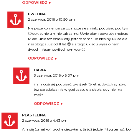
ODPOWIEDZ
EWELINA
2 czerwca, 2016 o 10:50 pm
Nie pisze komentarza bo moge sie smialo podpisac pod tym
🙂 dokladnie u mnie tak samo. Uwielbiam powroty mojego
M ale lubie tez czas kiedy jestem sama. To idealny uklad dla
nas obojga juz od 11 lat 🙂 a z tego ukladu wyszlo nam
dwoch niesamowitych synkow 🙂
ODPOWIEDZ
DARIA
3 czerwca, 2016 o 6:07 pm
i ja mogę się podpisać. związek 15-letni, dwóch synów,
też paradoksalnie więcej czasu dla siebie, gdy nie ma
męża
ODPOWIEDZ
PLASTELINA
2 czerwca, 2016 o 4:43 pm
A ja się (omatko!) troche cieszyłam, że już jedzie (4tyg temu), bo