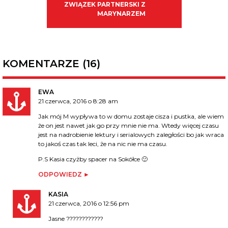
ZWIĄZEK PARTNERSKI Z
MARYNARZEM
KOMENTARZE (16)
EWA
21 czerwca, 2016 o 8:28 am
Jak mój M wypływa to w domu zostaje cisza i pustka, ale wiem
że on jest nawet jak go przy mnie nie ma. Wtedy więcej czasu
jest na nadrobienie lektury i serialowych zaległości bo jak wraca
to jakoś czas tak leci, że na nic nie ma czasu.
P.S Kasia czyżby spacer na Sokółce 🙂
ODPOWIEDZ
KASIA
21 czerwca, 2016 o 12:56 pm
Jasne ????????????