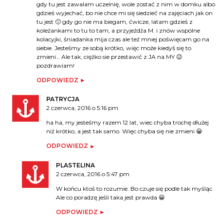
gdy tu jest zawalam uczelnię, wole zostać z nim w domku albo
gdzieś wyjechać, bo nie chce mi się siedzieć na zajęciach jak on
tu jest 🙂 gdy go nie ma biegam, ćwicze, latam gdzieś z
koleżankami to tu to tam, a przyjeżdża M. i znów wspólne
kolacyjki, śniadanka mija czas ale też mniej poświęcam go na
siebie. Jesteśmy ze sobą krótko, więc może kiedyś się to
zmieni… Ale tak, ciężko sie przestawić z JA na MY 😉
pozdrawiam!
ODPOWIEDZ
PATRYCJA
2 czerwca, 2016 o 5:16 pm
ha ha, my jesteśmy razem 12 lat, wiec chyba trochę dłużej
niż krótko, a jest tak samo. Więc chyba się nie zmieni 😀
ODPOWIEDZ
PLASTELINA
2 czerwca, 2016 o 5:47 pm
W końcu ktoś to rozumie. Bo czuje się podle tak myśląc.
Ale co poradzę jeśli taka jest prawda 😀
ODPOWIEDZ