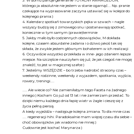
3. W domu panuje generalnie TOTALNY ARMAGEDON,
którego ja absolutnie nie jestem w stanie ogarnąć…. Np. pranie
czekające na wyprasowanie zaczyna ustawiać się w kolejce do
kolejnego prania:)
4. Kalendarz spotkań towarzyskich pęka w szwach – nagle
wszyscy budzą się z zimowego snu i postanawiają spotkać,
koniecznie w tym samym (prawie)terminie
5. Jakby mało było codziennych obowiązków, M dokłada
kolejne, czasem absurdalne zadania i o dziwo jakoś tak się
składa, że zwykle jestem głównym bohaterem w ich realizacji
6. Oczywiście wszystko przekłada w inne- jego zdaniem lepsze
miejsce. Na szczęście nauczyłam się już, że jak czegoś nie mogę
znaleźć, to jest w magicznej szafce:)
7. Jesteśmy WSZĘDZIE – bo trzeba nadrobić stracony czas –
weekendy rodzinne, weekendy z wyjazdem, spotkania, wyjścia,
rowery, treningi…..
…… Ale wiecie co? Nie zamieniłabym tego Faceta na żadnego
innego:) Kocham Go już od 13 lat i nie zamierzam przestać. To
dzięki niemu każdego dnia łapię wiatr w żagle i cieszę się z
życia pełną piersią.
A kiedy wyjeżdża – następuje kolejna zmiana. To dla mnie czas
….. regeneracji hihi. Paradoksalnie mam więcej czasu dla siebie –
choć obowiązków jak wiadomo nie mniej:)
Cudownie jest kochać Marynarza:)