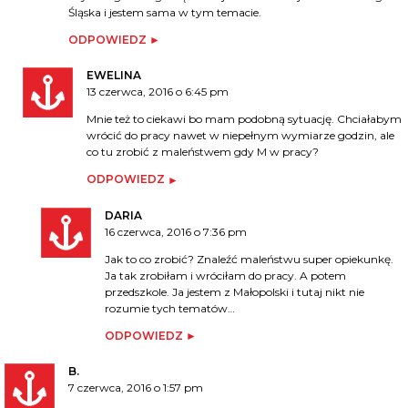
Śląska i jestem sama w tym temacie.
ODPOWIEDZ
EWELINA
13 czerwca, 2016 o 6:45 pm
Mnie też to ciekawi bo mam podobną sytuację. Chciałabym
wrócić do pracy nawet w niepełnym wymiarze godzin, ale
co tu zrobić z maleństwem gdy M w pracy?
ODPOWIEDZ
DARIA
16 czerwca, 2016 o 7:36 pm
Jak to co zrobić? Znaleźć maleństwu super opiekunkę.
Ja tak zrobiłam i wróciłam do pracy. A potem
przedszkole. Ja jestem z Małopolski i tutaj nikt nie
rozumie tych tematów…
ODPOWIEDZ
B.
7 czerwca, 2016 o 1:57 pm