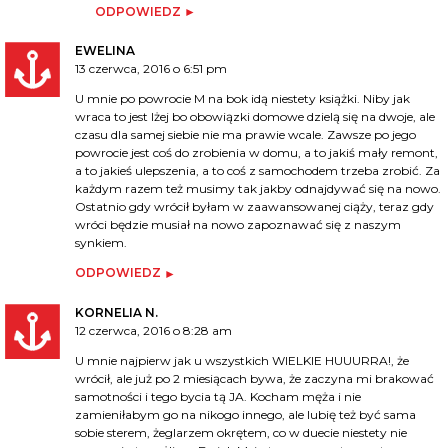
ODPOWIEDZ
EWELINA
13 czerwca, 2016 o 6:51 pm
U mnie po powrocie M na bok idą niestety książki. Niby jak
wraca to jest lżej bo obowiązki domowe dzielą się na dwoje, ale
czasu dla samej siebie nie ma prawie wcale. Zawsze po jego
powrocie jest coś do zrobienia w domu, a to jakiś mały remont,
a to jakieś ulepszenia, a to coś z samochodem trzeba zrobić. Za
każdym razem też musimy tak jakby odnajdywać się na nowo.
Ostatnio gdy wrócił byłam w zaawansowanej ciąży, teraz gdy
wróci będzie musiał na nowo zapoznawać się z naszym
synkiem.
ODPOWIEDZ
KORNELIA N.
12 czerwca, 2016 o 8:28 am
U mnie najpierw jak u wszystkich WIELKIE HUUURRA!, że
wrócił, ale już po 2 miesiącach bywa, że zaczyna mi brakować
samotności i tego bycia tą JA. Kocham męża i nie
zamieniłabym go na nikogo innego, ale lubię też być sama
sobie sterem, żeglarzem okrętem, co w duecie niestety nie