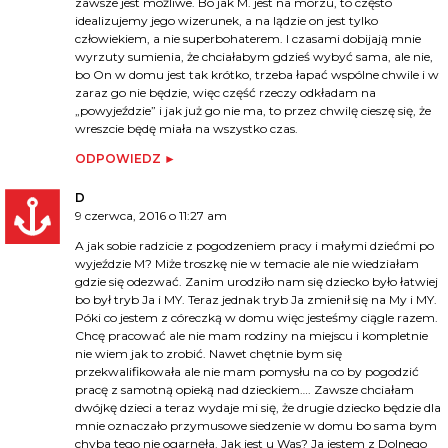
zawsze jest możliwe. Bo jak M. jest na morzu, to często
idealizujemy jego wizerunek, a na lądzie on jest tylko
człowiekiem, a nie superbohaterem. I czasami dobijają mnie
wyrzuty sumienia, że chciałabym gdzieś wybyć sama, ale nie,
bo On w domu jest tak krótko, trzeba łapać wspólne chwile i w
zaraz go nie będzie, więc część rzeczy odkładam na
„powyjeździe” i jak już go nie ma, to przez chwilę cieszę się, że
wreszcie będę miała na wszystko czas.
ODPOWIEDZ
D
9 czerwca, 2016 o 11:27 am
A jak sobie radzicie z pogodzeniem pracy i małymi dziećmi po
wyjeździe M? Miże troszkę nie w temacie ale nie wiedziałam
gdzie się odezwać. Zanim urodziło nam się dziecko było łatwiej
bo był tryb Ja i MY. Teraz jednak tryb Ja zmienił się na My i MY.
Póki co jestem z córeczką w domu więc jesteśmy ciągle razem.
Chcę pracować ale nie mam rodziny na miejscu i kompletnie
nie wiem jak to zrobić. Nawet chętnie bym się
przekwalifikowała ale nie mam pomysłu na co by pogodzić
pracę z samotną opieką nad dzieckiem…. Zawsze chciałam
dwójkę dzieci a teraz wydaje mi się, że drugie dziecko będzie dla
mnie oznaczało przymusowe siedzenie w domu bo sama bym
chyba tego nie ogarnęła. Jak jest u Was? Ja jestem z Dolnego