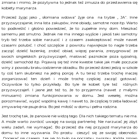
zmiana i mimo, że pozytywna to jednak też zmusza do przestawienia się
kobiety marynarza.
Przecież żyjąc jako „ słomiana wdowa” żyje ona na trybie „ JA”. Inne
przyzwyczajanie, inna lista zakupów, inne obiady, samotne noce itp. Warto
to podkreślić i głośno powiedzieć, że to zupełnie inny dom. Mieszkać
samemu jest smutno. Jednak nie ma innego wyjście i jakoś taki samotny
tryb też trzeba sobie narzucić i z czasem zaakceptować może nawet
czasami polubić. I choć szczęście z powrotu największe to nagle trzeba
zacząć dzielić łazienkę, zrobić obiad, więcej parania, zrezygnować ze
swoich singielskich przyzwyczajeń, malować paznokcie poza sypialnią,
dzielić samochód itp. Pojawią się też inne kwestie takie jak małe poczucie
winy z powodu braku codziennie obiadku. Bo przecież dzieci jedzą w szkole
ty coś tam skubniesz na jedną porcję. A tu teraz trzeba trochę inaczej
zorganizować ten dzień i może trochę częściej zacząć gotować.
Oczywiście to tylko przykłady. Bo tyle ile kobiet tyle też różnych
przyzwyczajeń. I jasne jest też to, że to przyjemna (nawet z małymi
minusami) zmiana funkcjonowania w domu. Jest weselej, można
porozmawiać, wypić wspólną kawę. I nawet to, że częściej trzeba ładować
zmywarkę nie psuje dnia. Bo jest miłość w domu i pełna rodzina.
Jest trochę tak, że panowie nie widzą tego. Dla nich takiego tematu nie ma.
A może warto zwrócić uwagę na swoją partnerkę. Nie narzucać jej zbyt
wielu zadań, nie wymagać. Bo przecież dla niej przyjazd marynarza do
domu to inne wyzwania. Po prostu cieszyć się ze swojej obecności.
Docierać się czasem tak jak to było na początku związku. Każda zmian