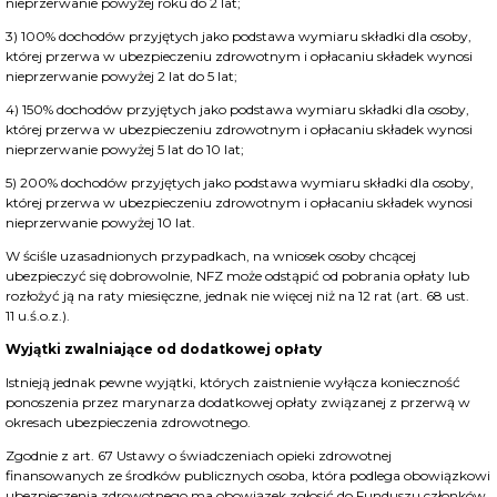
nieprzerwanie powyżej roku do 2 lat;
3) 100% dochodów przyjętych jako podstawa wymiaru składki dla osoby,
której przerwa w ubezpieczeniu zdrowotnym i opłacaniu składek wynosi
nieprzerwanie powyżej 2 lat do 5 lat;
4) 150% dochodów przyjętych jako podstawa wymiaru składki dla osoby,
której przerwa w ubezpieczeniu zdrowotnym i opłacaniu składek wynosi
nieprzerwanie powyżej 5 lat do 10 lat;
5) 200% dochodów przyjętych jako podstawa wymiaru składki dla osoby,
której przerwa w ubezpieczeniu zdrowotnym i opłacaniu składek wynosi
nieprzerwanie powyżej 10 lat.
W ściśle uzasadnionych przypadkach, na wniosek osoby chcącej
ubezpieczyć się dobrowolnie, NFZ może odstąpić od pobrania opłaty lub
rozłożyć ją na raty miesięczne, jednak nie więcej niż na 12 rat (
art. 68 ust.
11
u.ś.o.z.).
Wyjątki zwalniające od dodatkowej opłaty
Istnieją jednak pewne wyjątki, których zaistnienie wyłącza konieczność
ponoszenia przez marynarza dodatkowej opłaty związanej z przerwą w
okresach ubezpieczenia zdrowotnego.
Zgodnie z art. 67 Ustawy o świadczeniach opieki zdrowotnej
finansowanych ze środków publicznych osoba, która podlega obowiązkowi
ubezpieczenia zdrowotnego ma obowiązek zgłosić do Funduszu członków