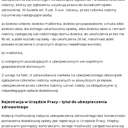
rodziny, którzy po zgłoszeniu uzyskują prawo do świadczeń opieki
zdrowotnej. W świetle art. 5 ust. 3 ww. Ustawy, przez członka rodziny
rozumie się następujące osoby:
a) dziecko własne, dziecko małżonka, dziecko przysposobione, wnuka albo
dziecko obce, dla którego ustanowiono opiekę, albo dziecko obce w ramach
rodziny zastępczej lub rodzinnego domu dziecka, do ukończenia przez nie
18 lat, a jeżeli kształci się dalej – do ukończenia 26 lat, natomiast jeżeli
posiada orzeczenie o znacznym stopniu niepełnosprawności,
b) małżonka,
c) wstępnych pozostających z ubezpieczonym we wspólnym
gospodarstwie domowym.
Z uwagi na fakt, iż ustawodawca nakłada na ubezpieczonego obowiązek
zgłoszenia członków rodziny wskazanych w powyższym przepisie,
ubezpieczenie przez członka rodziny uznać należy za obligatoryjne, tj.
niepodlegające opłacie dodatkowej.
Rejestracja w Urzędzie Pracy – tytuł do ubezpieczenia
zdrowotnego
Kolejną możliwością nabycia ubezpieczenia zdrowotnego bez konieczności
ponoszenia dodatkowej opłaty jest rejestracja w Urzędzie Pracy. Między
przerwami pomiędzy kontraktami, istnieje możliwość zarejestrowania się