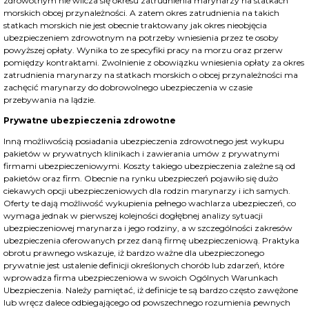
zdrowotnym nie wlicza się okresu zatrudnienia marynarzy na statkach
morskich obcej przynależności. A zatem okres zatrudnienia na takich
statkach morskich nie jest obecnie traktowany jak okres nieobjęcia
ubezpieczeniem zdrowotnym na potrzeby wniesienia przez te osoby
powyższej opłaty. Wynika to ze specyfiki pracy na morzu oraz przerw
pomiędzy kontraktami. Zwolnienie z obowiązku wniesienia opłaty za okres
zatrudnienia marynarzy na statkach morskich o obcej przynależności ma
zachęcić marynarzy do dobrowolnego ubezpieczenia w czasie
przebywania na lądzie.
Prywatne ubezpieczenia zdrowotne
Inną możliwością posiadania ubezpieczenia zdrowotnego jest wykupu
pakietów w prywatnych klinikach i zawierania umów z prywatnymi
firmami ubezpieczeniowymi. Koszty takiego ubezpieczenia zależne są od
pakietów oraz firm. Obecnie na rynku ubezpieczeń pojawiło się dużo
ciekawych opcji ubezpieczeniowych dla rodzin marynarzy i ich samych.
Oferty te dają możliwość wykupienia pełnego wachlarza ubezpieczeń, co
wymaga jednak w pierwszej kolejności dogłębnej analizy sytuacji
ubezpieczeniowej marynarza i jego rodziny, a w szczególności zakresów
ubezpieczenia oferowanych przez daną firmę ubezpieczeniową. Praktyka
obrotu prawnego wskazuje, iż bardzo ważne dla ubezpieczonego
prywatnie jest ustalenie definicji określonych chorób lub zdarzeń, które
wprowadza firma ubezpieczeniowa w swoich Ogólnych Warunkach
Ubezpieczenia. Należy pamiętać, iż definicje te są bardzo często zawężone
lub wręcz dalece odbiegającego od powszechnego rozumienia pewnych