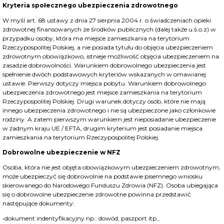
Kryteria społecznego ubezpieczenia zdrowotnego
W myśl art. 68 ustawy z dnia 27 sierpnia 2004 r. o świadczeniach opieki
zdrowotnej finansowanych ze środków publicznych (dalej także u.ś.o.z) w
przypadku osoby, która ma miejsce zamieszkania na terytorium
Rzeczypospolitej Polskiej, a nie posiada tytułu do objęcia ubezpieczeniem
zdrowotnym obowiązkowo, istnieje możliwość objęcia ubezpieczeniem na
zasadzie dobrowolności. Warunkiem dobrowolnego ubezpieczenia jest
spełnienie dwóch podstawowych kryteriów wskazanych w omawianej
ustawie. Pierwszy dotyczy miejsca pobytu. Warunkiem dobrowolnego
ubezpieczenia zdrowotnego jest miejsce zamieszkania na terytorium
Rzeczypospolitej Polskiej. Drugi warunek dotyczy osób, które nie mają
innego ubezpieczenia zdrowotnego i nie są ubezpieczone jako członkowie
rodziny. A zatem pierwszym warunkiem jest nieposiadanie ubezpieczenie
w żadnym kraju UE / EFTA, drugim kryterium jest posiadanie miejsca
zamieszkania na terytorium Rzeczypospolitej Polskiej.
Dobrowolne ubezpieczenie w NFZ
Osoba, która nie jest objęta obowiązkowym ubezpieczeniem zdrowotnym,
może ubezpieczyć się dobrowolnie na podstawie pisemnego wniosku
skierowanego do Narodowego Funduszu Zdrowia (NFZ). Osoba ubiegająca
się o dobrowolne ubezpieczenie zdrowotne powinna przedstawić
następujące dokumenty:
•dokument indentyfikacyjny np.: dowód, paszport itp.,