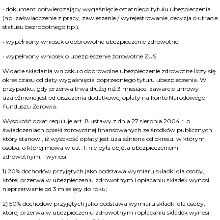
• dokument potwierdzający wygaśnięcie ostatniego tytułu ubezpieczenia
(np. zaświadczenie z pracy, zawieszenie / wyrejestrowanie, decyzja o utracie
statusu bezrobotnego itp.),
• wypełniony wniosek o dobrowolne ubezpieczenie zdrowotne,
• wypełniony wniosek o ubezpieczenie zdrowotne ZUS.
W dacie składania wniosku o dobrowolne ubezpieczenie zdrowotne liczy się
okres czasu od daty wygaśnięcia poprzedniego tytułu ubezpieczenia. W
przypadku, gdy przerwa trwa dłużej niż 3 miesiące, zawarcie umowy
uzależnione jest od uiszczenia dodatkowej opłaty na konto Narodowego
Funduszu Zdrowia.
Wysokość opłat reguluje art. 8 ustawy z dnia 27 sierpnia 2004 r. o
świadczeniach opieki zdrowotnej finansowanych ze środków publicznych
który stanowi, iż wysokość opłaty jest uzależniona od okresu, w którym
osoba, o której mowa w ust. 1, nie była objęta ubezpieczeniem
zdrowotnym, i wynosi:
1) 20% dochodów przyjętych jako podstawa wymiaru składki dla osoby,
której przerwa w ubezpieczeniu zdrowotnym i opłacaniu składek wynosi
nieprzerwanie od 3 miesięcy do roku;
2) 50% dochodów przyjętych jako podstawa wymiaru składki dla osoby,
której przerwa w ubezpieczeniu zdrowotnym i opłacaniu składek wynosi