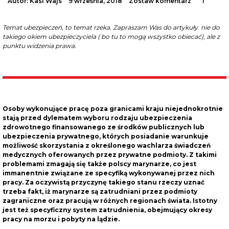
Autor:
Kasi Wajs
9 września, 2018
Zostaw komentarz
1
Temat ubezpieczeń, to temat rzeka. Zapraszam Was do artykuły nie do
takiego okiem ubezpieczyciela ( bo tu to mogą wszystko obiecać), ale z
punktu widzenia prawa.
Osoby wykonujące pracę poza granicami kraju niejednokrotnie
stają przed dylematem wyboru rodzaju ubezpieczenia
zdrowotnego finansowanego ze środków publicznych lub
ubezpieczenia prywatnego, których posiadanie warunkuje
możliwość skorzystania z określonego wachlarza świadczeń
medycznych oferowanych przez prywatne podmioty. Z takimi
problemami zmagają się także polscy marynarze, co jest
immanentnie związane ze specyfiką wykonywanej przez nich
pracy. Za oczywistą przyczynę takiego stanu rzeczy uznać
trzeba fakt, iż marynarze są zatrudniani przez podmioty
zagraniczne oraz pracują w różnych regionach świata. Istotny
jest też specyficzny system zatrudnienia, obejmujący okresy
pracy na morzu i pobyty na lądzie.