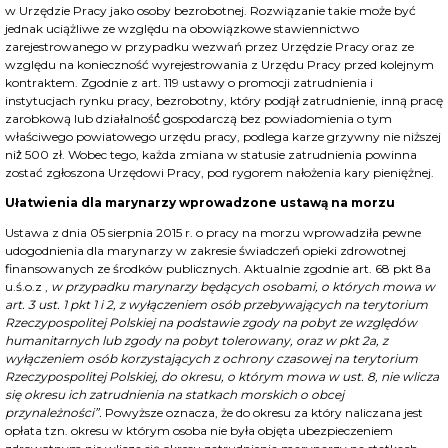
w Urzędzie Pracy jako osoby bezrobotnej. Rozwiązanie takie może być
jednak uciążliwe ze względu na obowiązkowe stawiennictwo
zarejestrowanego w przypadku wezwań przez Urzędzie Pracy oraz ze
względu na konieczność wyrejestrowania z Urzędu Pracy przed kolejnym
kontraktem. Zgodnie z art. 119 ustawy o promocji zatrudnienia i
instytucjach rynku pracy, bezrobotny, który podjął zatrudnienie, inną pracę
zarobkową lub działalność́ gospodarczą bez powiadomienia o tym
właściwego powiatowego urzędu pracy, podlega karze grzywny nie niższej
niż̇ 500 zł. Wobec tego, każda zmiana w statusie zatrudnienia powinna
zostać zgłoszona Urzędowi Pracy, pod rygorem nałożenia kary pieniężnej.
Ułatwienia dla marynarzy wprowadzone ustawą na morzu
Ustawa z dnia 05 sierpnia 2015 r. o pracy na morzu wprowadziła pewne
udogodnienia dla marynarzy w zakresie świadczeń opieki zdrowotnej
finansowanych ze środków publicznych. Aktualnie zgodnie art. 68 pkt 8a
u.ś.o.z ,
w przypadku marynarzy będących osobami, o których mowa w
art. 3 ust. 1 pkt 1 i 2, z wyłączeniem osób przebywających na terytorium
Rzeczypospolitej Polskiej na podstawie zgody na pobyt ze względów
humanitarnych lub zgody na pobyt tolerowany, oraz w pkt 2a, z
wyłączeniem osób korzystających z ochrony czasowej na terytorium
Rzeczypospolitej Polskiej, do okresu, o którym mowa w ust. 8, nie wlicza
się okresu ich zatrudnienia na statkach morskich o obcej
przynależności”.
Powyższe oznacza, że do okresu za który naliczana jest
opłata tzn. okresu w którym osoba nie była objęta ubezpieczeniem