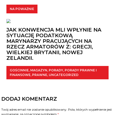
NA POWAŻNIE
JAK KONWENCJA MLI WPŁYNIE NA
SYTUACJĘ PODATKOWĄ
MARYNARZY PRACUJĄCYCH NA
RZECZ ARMATORÓW Z: GRECJI,
WIELKIEJ BRYTANII, NOWEJ
ZELANDII.
GOŚCINNIE
,
MAGAZYN
,
PORADY
,
PORADY PRAWNE I
FINANSOWE
,
PRAWNE
,
UNCATEGORIZED
DODAJ KOMENTARZ
Twój adres email nie zostanie opublikowany.
Pola, których wypełnienie jest
wymagane, są oznaczone symbolem
*