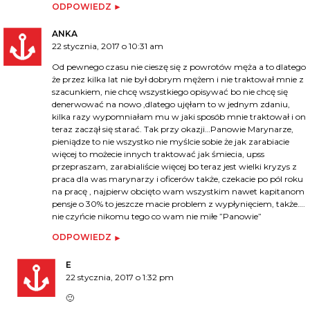
ODPOWIEDZ
ANKA
22 stycznia, 2017 o 10:31 am
Od pewnego czasu nie cieszę się z powrotów męża a to dlatego
że przez kilka lat nie był dobrym mężem i nie traktował mnie z
szacunkiem, nie chcę wszystkiego opisywać bo nie chcę się
denerwować na nowo ,dlatego ujęłam to w jednym zdaniu,
kilka razy wypomniałam mu w jaki sposób mnie traktował i on
teraz zaczął się starać. Tak przy okazji…Panowie Marynarze,
pieniądze to nie wszystko nie myślcie sobie że jak zarabiacie
więcej to możecie innych traktować jak śmiecia, upss
przepraszam, zarabialiście więcej bo teraz jest wielki kryzys z
praca dla was marynarzy i oficerów także, czekacie po pól roku
na pracę , najpierw obcięto wam wszystkim nawet kapitanom
pensje o 30% to jeszcze macie problem z wypłynięciem, także….
nie czyńcie nikomu tego co wam nie miłe ”Panowie”
ODPOWIEDZ
E
22 stycznia, 2017 o 1:32 pm
🙂