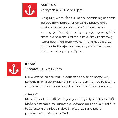
SMUTNA
23 stycznia, 2017 o 5:50 pm
Dziękuję Wam 🙂 za kilka dni pewnie się odezwie,
bo będzie w porcie. Chociaż nie lubię gierek
postaram się mu nie odpisać i zobaczę jak
zareaguje. Czy będzie miły czy zły, czy w ogóle 2
smsa nie napisze. Ostatnio mieliśmy rozmowę,
którą powinien przemyśleć, mam nadzieję, że
zrozumie, iż daję mu czas, aby się zorientował
jakie ma priorytety w życiu…
KASIA
17 marca, 2017 o 1:21 pm
Nie wiesz na co czekasz? Czekasz na to aż zniszczy Cię
psychicznie! ja po związku z marynarzem tzn po rozstaniu
musialam przez dobre poł roku chodzić do psychologa…
A teraz?
Mam super faceta 😉 Planujemy w przyszłym roku ślub 😉
Może nie zarabia milionów ale kocham go za to jaki jest ! Za
to że jestem dla niego najważniejsza, że rano potrafi
powiedzieć mi Kocham Cie !