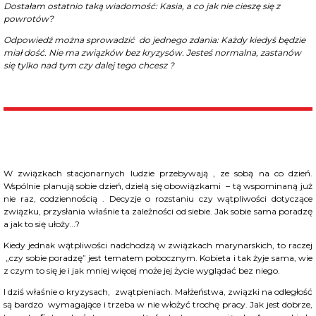
Dostałam ostatnio taką wiadomość: Kasia, a co jak nie cieszę się z
powrotów?
Odpowiedź można sprowadzić do jednego zdania: Każdy kiedyś będzie
miał dość. Nie ma związków bez kryzysów. Jesteś normalna, zastanów
się tylko nad tym czy dalej tego chcesz ?
W związkach stacjonarnych ludzie przebywają , ze sobą na co dzień.
Wspólnie planują sobie dzień, dzielą się obowiązkami – tą wspominaną już
nie raz, codziennością . Decyzje o rozstaniu czy wątpliwości dotyczące
związku, przysłania właśnie ta zależności od siebie. Jak sobie sama poradzę
a jak to się ułoży…?
Kiedy jednak wątpliwości nadchodzą w związkach marynarskich, to raczej
„czy sobie poradzę” jest tematem pobocznym. Kobieta i tak żyje sama, wie
z czym to się je i jak mniej więcej może jej życie wyglądać bez niego.
I dziś właśnie o kryzysach, zwątpieniach. Małżeństwa, związki na odległość
są bardzo wymagające i trzeba w nie włożyć trochę pracy. Jak jest dobrze,