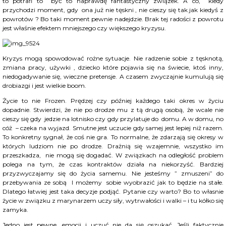
to potrafi to być to naprawdę fantastyczny związek. A co, kiedy
przychodzi moment, gdy ona już nie tęskni , nie cieszy się tak jak kiedyś z
powrotów ? Bo taki moment pewnie nadejdzie. Brak tej radości z powrotu
jest właśnie efektem mniejszego czy większego kryzysu.
Kryzys mogą spowodować rożne sytuacje. Nie radzenie sobie z tęsknotą,
zmiana pracy, używki , dziecko które pojawia się na świecie, ktoś inny,
niedogadywanie się, wieczne pretensje. A czasem zwyczajnie kumulują się
drobiazgi i jest wielkie boom.
Życie to nie Frozen. Prędzej czy później każdego taki okres w życiu
dopadnie. Stwierdzi, że nie po drodze mu z tą drugą osobą, że wcale nie
cieszy się gdy jedzie na lotnisko czy gdy przylatuje do domu. A w domu, no
cóż – czeka na wyjazd. Smutne jest uczucie gdy samej jest lepiej niż razem.
To konkretny sygnał, że coś nie gra. To normalne, że zdarzają się okresy w
których ludziom nie po drodze. Drażnią się wzajemnie, wszystko im
przeszkadza, nie mogą się dogadać. W związkach na odległość problem
polega na tym, że czas kontraktów działa na niekorzyść. Bardziej
przyzwyczajamy się do życia samemu. Nie jesteśmy ” zmuszeni” do
przebywania ze sobą I możemy sobie wyobrazić jak to będzie na stałe.
Dlatego łatwiej jest taka decyzje podjąć. Pytanie czy warto? Bo to własnie
życie w związku z marynarzem uczy siły, wytrwałości i walki – i tu kółko się
zamyka.
Jedno jest pewne, emocji i uczuć nie da się oszukać. Jeśli faktycznie