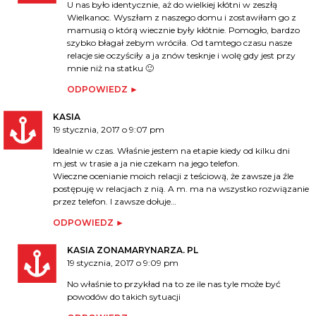
U nas było identycznie, aż do wielkiej kłótni w zeszłą
Wielkanoc. Wyszłam z naszego domu i zostawiłam go z
mamusią o którą wiecznie były kłótnie. Pomogło, bardzo
szybko błagał zebym wróciła. Od tamtego czasu nasze
relacje sie oczyściły a ja znów tesknje i wolę gdy jest przy
mnie niż na statku 🙂
ODPOWIEDZ
KASIA
19 stycznia, 2017 o 9:07 pm
Idealnie w czas. Właśnie jestem na etapie kiedy od kilku dni
m.jest w trasie a ja nie czekam na jego telefon.
Wieczne ocenianie moich relacji z teściową, że zawsze ja źle
postępuję w relacjach z nią. A m. ma na wszystko rozwiązanie
przez telefon. I zawsze dołuje…
ODPOWIEDZ
KASIA ZONAMARYNARZA. PL
19 stycznia, 2017 o 9:09 pm
No właśnie to przykład na to ze ile nas tyle może być
powodów do takich sytuacji