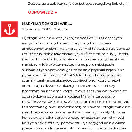
Zostaw go a zobaczysz jak to jest być szczęśliwą kobietą ;))
ODPOWIEDZ
MARYNARZ JAKICH WIELU
21 stycznia, 2017 o 9:30 am
Oj drogie Panie a wiecie jak to jest siedziec Tu i sluchac tych
wszystkich smutnych czesto tragicznych opowoesci
zmeczonych zyciem.marynarzy ze mial tak wspaniala zone ze
ufal ze dalby sobie reke obciac i jak w filmie nie mial by juz reki ,
i jakbardzo by Cie Twoj M nie kochal jakbardzo by nie ufal w
mniejszym lub wiekszym.stopniu po paru miesiącach
słuchania tych opowoesci gdzies na dnie psychiki pojawia sie
pytanie a moze moja KOCHANA tez tak robi pojawiaja sie
sygnaly idealnie pasujqce do opowiesci jolegi ktory przeżył
dramat a jak dzwonisz okazuje sie ze Ona sie nie cieszy
hmmmm na bank ma kogos i glowa zaczyna wariowac a po
co prawdziwa dobra zona kobieta Marynarza to skarb
najwiekszy na swiecie to szyja ktora umie dobrze ulozyc do snu
ta zmeczana glowe uspokoic dobrym slowem i drogie panie nie
ma zlotego srodka trzeba sie starac i walczyc bo My M. To na
koncu swiata tak naprawde jestesmy dosc samotni ci mlodsi
korzystający z atrakcji portow szukaja przygod bo nie widza
prawdziwego celu zycia a jest nim kochajaca kobieta dziecko