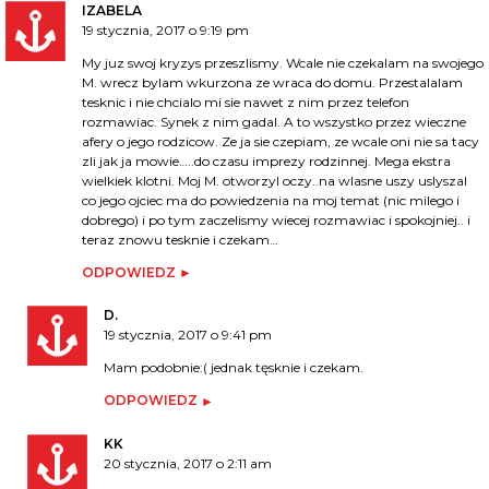
IZABELA
19 stycznia, 2017 o 9:19 pm
My juz swoj kryzys przeszlismy. Wcale nie czekalam na swojego
M. wrecz bylam wkurzona ze wraca do domu. Przestalalam
tesknic i nie chcialo mi sie nawet z nim przez telefon
rozmawiac. Synek z nim gadal. A to wszystko przez wieczne
afery o jego rodzicow. Ze ja sie czepiam, ze wcale oni nie sa tacy
zli jak ja mowie…..do czasu imprezy rodzinnej. Mega ekstra
wielkiek klotni. Moj M. otworzyl oczy..na wlasne uszy uslyszal
co jego ojciec ma do powiedzenia na moj temat (nic milego i
dobrego) i po tym zaczelismy wiecej rozmawiac i spokojniej.. i
teraz znowu tesknie i czekam…
ODPOWIEDZ
D.
19 stycznia, 2017 o 9:41 pm
Mam podobnie:( jednak tęsknie i czekam.
ODPOWIEDZ
KK
20 stycznia, 2017 o 2:11 am