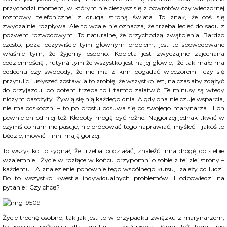
przychodzi moment, w którym nie cieszysz się z powrotów czy wieczornej
rozmowy telefonicznej z druga stroną świata. To znak, że coś się
zwyczajnie rozpływa. Ale to wcale nie oznacza, że trzeba lecieć do sadu z
pozwem rozwodowym. To naturalne, że przychodzą zwątpienia. Bardzo
czesto, poza oczywiście tym głównym problem, jest to spowodowane
właśnie tym, że żyjemy osobno. Kobieta jest zwyczajnie zajechana
codziennością , rutyną tym że wszystko jest na jej głowie, że tak mało ma
oddechu czy swobody, że nie ma z kim pogadać wieczorem czy się
przytulic i usłyszeć zostaw ja to zrobię, że wszystko jest, na czas aby zdążyć
do przyjazdu, bo potem trzeba to i tamto załatwić. Te minusy są wtedy
niczym pasożyty. Żywią się nią każdego dnia. A gdy ona nie czuje wsparcia,
nie ma odskoczni – to po prostu odsuwa się od swojego marynarza. I on
pewnie on od niej też. Kłopoty mogą być rożne. Najgorzej jednak tkwić w
czymś co nam nie pasuje, nie próbować tego naprawiać, myśleć – jakoś to
będzie, mówić – inni mają gorzej.
To wszystko to sygnał, że trzeba podziałać, znaleźć inna drogę do siebie
wzajemnie. Życie w rozłące w końcu przypomni o sobie z tej zlej strony –
każdemu. A znalezienie ponownie tego wspólnego kursu, zależy od ludzi.
Bo to wszystko kwestia indywidualnych problemów. I odpowiedzi na
pytanie : Czy chcę?
Życie trochę osobno, tak jak jest to w przypadku związku z marynarzem,
to idealna pożywka dla smutku i zwątpienia. Sami też temu nie