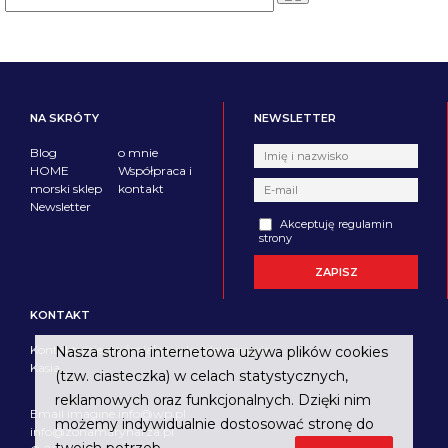
NA SKRÓTY
NEWSLETTER
Blog
o mnie
HOME
Współpraca i
morski sklep
kontakt
Newsletter
Akceptuję regulamin
strony
KONTAKT
Kontaktujcie się śmiało i w każdej sprawie.
Nasza strona internetowa używa plików cookies
Kasia
(tzw. ciasteczka) w celach statystycznych,
reklamowych oraz funkcjonalnych. Dzięki nim
Email imagine.info@wp.pl
możemy indywidualnie dostosować stronę do
info@zonamarynarza.pl