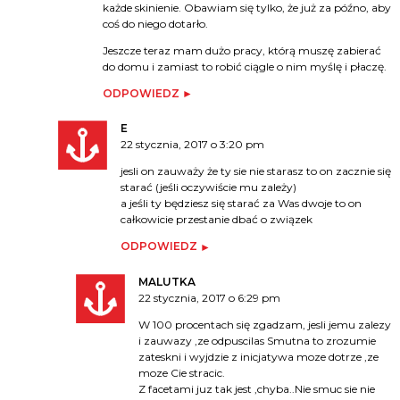
każde skinienie. Obawiam się tylko, że już za późno, aby
coś do niego dotarło.
Jeszcze teraz mam dużo pracy, którą muszę zabierać
do domu i zamiast to robić ciągle o nim myślę i płaczę.
ODPOWIEDZ
E
22 stycznia, 2017 o 3:20 pm
jesli on zauważy że ty sie nie starasz to on zacznie się
starać (jeśli oczywiście mu zależy)
a jeśli ty będziesz się starać za Was dwoje to on
całkowicie przestanie dbać o związek
ODPOWIEDZ
MALUTKA
22 stycznia, 2017 o 6:29 pm
W 100 procentach się zgadzam, jesli jemu zalezy
i zauwazy ,ze odpuscilas Smutna to zrozumie
zateskni i wyjdzie z inicjatywa moze dotrze ,ze
moze Cie stracic.
Z facetami juz tak jest ,chyba..Nie smuc sie nie