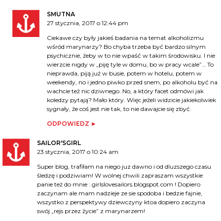
SMUTNA
27 stycznia, 2017 o 12:44 pm
Ciekawe czy były jakieś badania na temat alkoholizmu
wśród marynarzy? Bo chyba trzeba być bardzo silnym
psychicznie, żeby w to nie wpaść w takim środowisku. I nie
wierzcie nigdy w „piję tyle w domu, bo w pracy wcale”… To
nieprawda, piją już w busie, potem w hotelu, potem w
weekendy, no i jedno piwko przed snem, po alkoholu być na
wachcie też nic dziwnego. No, a który facet odmówi jak
koledzy pytają? Mało który. Więc jeżeli widzicie jakiekolwiek
sygnały, że coś jest nie tak, to nie dawajcie się zbyć.
ODPOWIEDZ
SAILOR'SGIRL
23 stycznia, 2017 o 10:24 am
Super blog, trafiłam na niego juz dawno i od dluzszego czasu
śledzę i podziwiam! W wolnej chwili zapraszam wszystkie
panie też do mnie : girlslovesailors.blogspot.com ! Dopiero
zaczynam ale mam nadzieje ze sie spodoba i bedzie fajnie,
wszystko z perspektywy dziewczyny ktoa dopiero zaczyna
swój „rejs przez życie” z marynarzem!