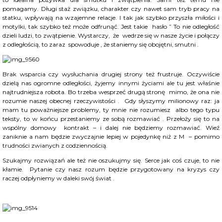
pomagamy. Długi staż związku, charakter czy nawet sam tryb pracy na
statku, wpływają na wzajemne relacje. I tak jak szybko przyszła miłości i
motylki, tak szybko też może odfrunąć. Jest takie hasło ” To nie odległość
dzieli ludzi, to zwątpienie. Wystarczy, że wedrze się w nasze życie i połączy
z odległością, to zaraz spowoduje , że staniemy się obojętni, smutni .
Brak wsparcia czy wysłuchania drugiej strony też frustruje. Oczywiście
dzielą nas ogromne odległości, żyjemy innymi życiami ale tu jest właśnie
najtrudniejsza robota. Bo trzeba wesprzeć drugą stronę mimo, że ona nie
rozumie naszej obecnej rzeczywistości . Gdy słyszymy milionowy raz: ja
mam tu poważniejsze problemy, ty mnie nie rozumiesz albo tego typu
teksty, to w końcu przestaniemy ze sobą rozmawiać . Przełoży się to na
wspólny domowy kontrakt – i dalej nie będziemy rozmawiać. Wieź
zaniknie a nam będzie zwyczajnie lepiej w pojedynkę niż z M – pomimo
trudności zwianych z codziennością.
Szukajmy rozwiązań ale też nie oszukujmy się. Serce jak coś czuje, to nie
kłamie. Pytanie czy nasz rozum będzie przygotowany na kryzys czy
raczej odpłyniemy w daleki swój świat .