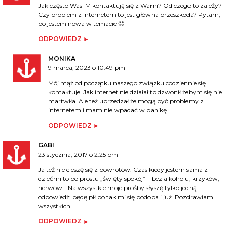
Jak często Wasi M kontaktują się z Wami? Od czego to zależy?
Czy problem z internetem to jest główna przeszkoda? Pytam,
bo jestem nowa w temacie 🙂
ODPOWIEDZ
MONIKA
9 marca, 2023 o 10:49 pm
Mój mąż od początku naszego związku codziennie się
kontaktuje. Jak internet nie działał to dzwonił żebym się nie
martwiła. Ale też uprzedzał że mogą być problemy z
internetem i mam nie wpadać w panikę.
ODPOWIEDZ
GABI
23 stycznia, 2017 o 2:25 pm
Ja też nie cieszę się z powrotów. Czas kiedy jestem sama z
dziećmi to po prostu „święty spokój” – bez alkoholu, krzyków,
nerwów… Na wszystkie moje prośby słyszę tylko jedną
odpowiedź: będę pił bo tak mi się podoba i już. Pozdrawiam
wszystkich!
ODPOWIEDZ