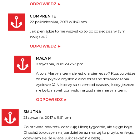
ODPOWIEDZ
COMPRENTE
22 października, 2017 o 11:41 am
Jak pieniądze to nie wszystko to po co siedzisz w tym
związku?
ODPOWIEDZ
MAŁA M
9 stycznia, 2019 o 8:57 pm
A to z Marynarzem sie jest dla pieniedzy? Ktos tu widze
ze ma plytkie myslenie albo straszne doswiadczenia
zyciowe 😉 Niktorzy sa razem od czasow, kiedy jeszcze
nie bylo nawet pomyslu na zostanie marynarzem.
ODPOWIEDZ
SMUTNA
21 stycznia, 2017 o 9:51 pm
Co prawda powrotu oczekuję i liczę tygodnie, ale się go boję.
Chociaż to o czym najbardziej teraz marzę to przytulenie go,
obawiam się, że więcej już czekać nie będę…