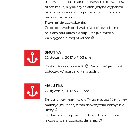
martw na zapas, i tak tej sprawy nie rozwiazesz
przez maila, skype czy telefon jedyne wyjscie to
nie dac sie zwariowac i porozmawiac z nim o
tym szczerze jak wroci.
Trzymaj sie powodzenia.
Co do gorszych dni i watpliwosci tez ostatnio
mialam taki okres,ale odpukac juz minelo.
Za 3 tygodnie moj M wraca 🙂
SMUTNA
22 stycznia, 2017 o 7:03 pm
Dziękuję za odpowiedź. 🙂 Dam znać jak to się
potoczy. Wraca za kilka tygodni.
MALUTKA
22 stycznia, 2017 o 7:15 pm
Smutna trzymam kciuki Ty za nas tez 🙂 miejmy
nadzieje ,ze kazdej z nas sie wszystko pomyslnie
ulozy 🙂
ps. Jak cos to zapraszam do kontaktu na priv
jakbys chciala pogadac daj znac 😉