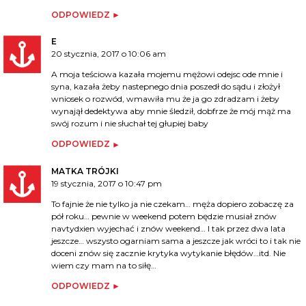
ODPOWIEDZ
E
20 stycznia, 2017 o 10:06 am
A moja teściowa kazała mojemu mężowi odejsc ode mnie i
syna, kazała żeby nastepnego dnia poszedł do sądu i złożył
wniosek o rozwód, wmawiła mu że ja go zdradzam i żeby
wynajął dedektywa aby mnie śledził, dobfrze że mój mąż ma
swój rozum i nie słuchał tej głupiej baby
ODPOWIEDZ
MATKA TRÓJKI
19 stycznia, 2017 o 10:47 pm
To fajnie że nie tylko ja nie czekam… męża dopiero zobaczę za
pół roku… pewnie w weekend potem będzie musiał znów
navtydxien wyjechać i znów weekend… I tak przez dwa lata
jeszcze… wszysto ogarniam sama a jeszcze jak wróci to i tak nie
doceni znów się zacznie krytyka wytykanie błędów…itd. Nie
wiem czy mam na to siłę…
ODPOWIEDZ