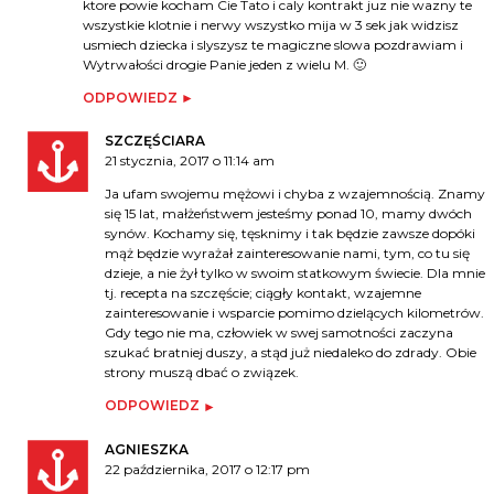
ktore powie kocham Cie Tato i caly kontrakt juz nie wazny te
wszystkie klotnie i nerwy wszystko mija w 3 sek jak widzisz
usmiech dziecka i slyszysz te magiczne slowa pozdrawiam i
Wytrwałości drogie Panie jeden z wielu M. 🙂
ODPOWIEDZ
SZCZĘŚCIARA
21 stycznia, 2017 o 11:14 am
Ja ufam swojemu mężowi i chyba z wzajemnością. Znamy
się 15 lat, małżeństwem jesteśmy ponad 10, mamy dwóch
synów. Kochamy się, tęsknimy i tak będzie zawsze dopóki
mąż będzie wyrażał zainteresowanie nami, tym, co tu się
dzieje, a nie żył tylko w swoim statkowym świecie. Dla mnie
tj. recepta na szczęście; ciągły kontakt, wzajemne
zainteresowanie i wsparcie pomimo dzielących kilometrów.
Gdy tego nie ma, człowiek w swej samotności zaczyna
szukać bratniej duszy, a stąd już niedaleko do zdrady. Obie
strony muszą dbać o związek.
ODPOWIEDZ
AGNIESZKA
22 października, 2017 o 12:17 pm