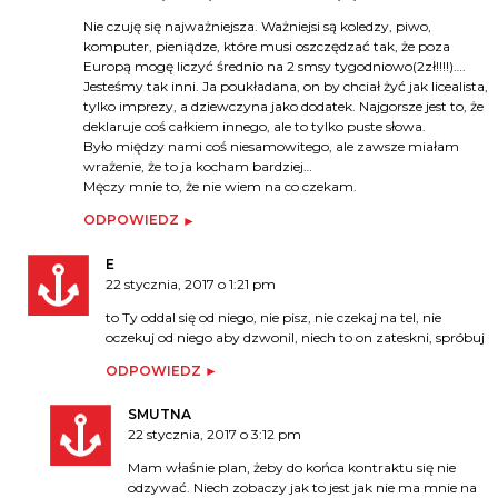
Nie czuję się najważniejsza. Ważniejsi są koledzy, piwo,
komputer, pieniądze, które musi oszczędzać tak, że poza
Europą mogę liczyć średnio na 2 smsy tygodniowo(2zł!!!!)….
Jesteśmy tak inni. Ja poukładana, on by chciał żyć jak licealista,
tylko imprezy, a dziewczyna jako dodatek. Najgorsze jest to, że
deklaruje coś całkiem innego, ale to tylko puste słowa.
Było między nami coś niesamowitego, ale zawsze miałam
wrażenie, że to ja kocham bardziej…
Męczy mnie to, że nie wiem na co czekam.
ODPOWIEDZ
E
22 stycznia, 2017 o 1:21 pm
to Ty oddal się od niego, nie pisz, nie czekaj na tel, nie
oczekuj od niego aby dzwonil, niech to on zateskni, spróbuj
ODPOWIEDZ
SMUTNA
22 stycznia, 2017 o 3:12 pm
Mam właśnie plan, żeby do końca kontraktu się nie
odzywać. Niech zobaczy jak to jest jak nie ma mnie na