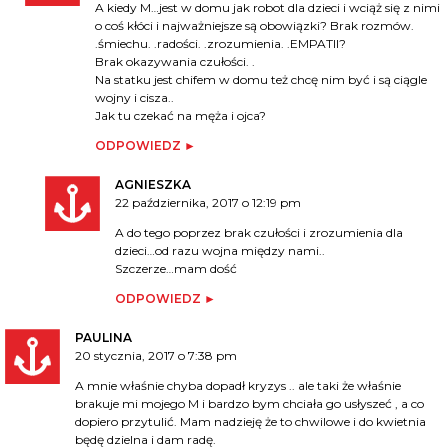
A kiedy M…jest w domu jak robot dla dzieci i wciąż się z nimi
o coś kłóci i najważniejsze są obowiązki? Brak rozmów.
.śmiechu. .radości. .zrozumienia. .EMPATII?
Brak okazywania czułości. .
Na statku jest chifem w domu też chcę nim być i są ciągle
wojny i cisza..
Jak tu czekać na męża i ojca?
ODPOWIEDZ
AGNIESZKA
22 października, 2017 o 12:19 pm
A do tego poprzez brak czułości i zrozumienia dla
dzieci…od razu wojna między nami..
Szczerze…mam dość
ODPOWIEDZ
PAULINA
20 stycznia, 2017 o 7:38 pm
A mnie właśnie chyba dopadł kryzys .. ale taki że właśnie
brakuje mi mojego M i bardzo bym chciała go usłyszeć , a co
dopiero przytulić. Mam nadzieję że to chwilowe i do kwietnia
będę dzielna i dam radę.