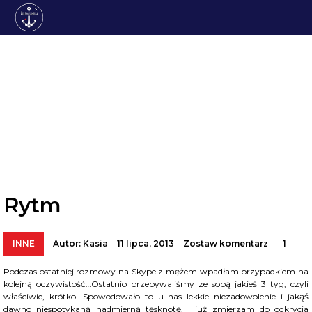
BLOG
Rytm
INNE
Autor:
Kasia
11 lipca, 2013
Zostaw komentarz
1
Podczas ostatniej rozmowy na Skype z mężem wpadłam przypadkiem na
kolejną oczywistość…Ostatnio przebywaliśmy ze sobą jakieś 3 tyg, czyli
właściwie, krótko. Spowodowało to u nas lekkie niezadowolenie i jakąś
dawno niespotykaną nadmierną tęsknotę. I już zmierzam do odkrycia