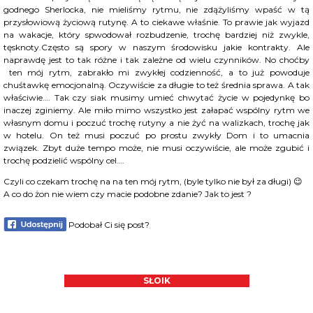
godnego Sherlocka, nie mieliśmy rytmu, nie zdążyliśmy wpaść w tą
przysłowiową życiową rutynę.
A to ciekawe właśnie. To prawie jak wyjazd
na wakacje, który spwodował rozbudzenie, trochę bardziej niż zwykle,
tęsknoty.Często są spory w naszym środowisku jakie kontrakty. Ale
naprawdę jest to tak różne i tak zależne od wielu czynników. No choćby
ten mój rytm, zabrakło mi zwykłej codzienność, a to już powoduje
chuśtawkę emocjonalną. Oczywiście za długie to też średnia sprawa. A tak
właściwie…. Tak czy siak musimy umieć chwytać życie w pojedynkę bo
inaczej zginiemy. Ale miło mimo wszystko jest załapać wspólny rytm we
własnym domu i poczuć trochę rutyny a nie żyć na walizkach, trochę jak
w hotelu. On też musi poczuć po prostu zwykły Dom i to umacnia
związek. Zbyt duże tempo może, nie musi oczywiście, ale może zgubić i
trochę podzielić wspólny cel….
Czyli co czekam trochę na na ten mój rytm, (byle tylko nie był za długi) 😉
A co do żon nie wiem czy macie podobne zdanie? Jak to jest ?
Podobał Ci się post?
SŁOIK