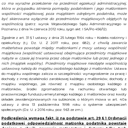
co ma wyraźne przełożenie na przedmiot egzekucji administracyjnej,
która w przypadku istnienia pomiędzy podatnikiem i jego małżonkiem
wspólności majątkowej, poza majątkiem odrębnym podatnika, może
być skierowana wyłącznie do przedmiotów majątkowych objętych tą
wspólnością
(patrz: wyrok Wojewódzkiego Sądu Administracyjnego w
Poznaniu z dnia 14 czerwca 2012 roku, sygn akt: I SA/Po 456/12).
Zgodnie z art. 31 § 1 ustawy z dnia 25 lutego 1964 roku – Kodeks rodzinny i
opiekuńczy (t.j. Dz. U. Z 2017 roku, poz. 682),
z chwilą zawarcia
małżeństwa powstaje między małżonkami z mocy ustawy wspólność
majątkowa (wspólność ustawowa) obejmująca przedmioty majątkowe
nabyte w czasie jej trwania przez oboje małżonków lub przez jednego z
nich (majątek wspólny). Przedmioty majątkowe nieobjęte wspólnością
ustawową należą do majątku osobistego każdego z małżonków
. Ustawa
do majątku wspólnego zalicza w szczególności: wynagrodzenie za pracę i
dochody z innej działalności zarobkowej każdego z małżonków, dochody z
majątku wspólnego, jak również z majątku osobistego każdego z
małżonków, środki zgromadzone na rachunku otwartego lub
pracowniczego funduszu emerytalnego każdego z małżonków oraz kwoty
składek zewidencjonowanych na subkoncie, o którym mowa w art. 40a
ustawy z dnia 13 października 1998 roku o systemie ubezpieczeń
społecznych (Dz. U. z 2016 roku, poz. 963 ze zm.).
Podkreślenia wymaga fakt, iż na podstawie art. 29 § 1 Ordynacji
podatkowej odpowiedzialność małżonka podatnika powstaje