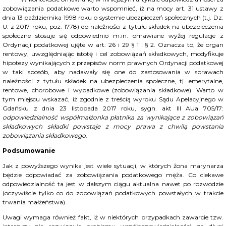
zobowiązania podatkowe warto wspomnieć, iż na mocy art. 31 ustawy z
dnia 13 października 1998 roku o systemie ubezpieczeń społecznych (t.j. Dz.
U. z 2017 roku, poz. 1778) do należności z tytułu składek na ubezpieczenia
społeczne stosuje się odpowiednio m.in. omawiane wyżej regulacje z
Ordynacji podatkowej ujęte w art. 26 i 29 § 1 i § 2. Oznacza to, że organ
rentowy, uwzględniając istotę i cel zobowiązań składkowych, modyfikuje
hipotezy wynikających z przepisów norm prawnych Ordynacji podatkowej
w taki sposób, aby nadawały się one do zastosowania w sprawach
należności z tytułu składek na ubezpieczenia społeczne, tj. emerytalne,
rentowe, chorobowe i wypadkowe (zobowiązania składkowe). Warto w
tym miejscu wskazać, iż zgodnie z treścią wyroku Sądu Apelacyjnego w
Gdańsku z dnia 23 listopada 2017 roku, sygn. akt III AUa 705/17:
odpowiedzialność współmałżonka płatnika za wynikające z zobowiązań
składkowych składki powstaje z mocy prawa z chwilą powstania
zobowiązania składkowego
.
Podsumowanie
Jak z powyższego wynika jest wiele sytuacji, w których żona marynarza
będzie odpowiadać za zobowiązania podatkowego męża. Co ciekawe
odpowiedzialność ta jest w dalszym ciągu aktualna nawet po rozwodzie
(oczywiście tylko co do zobowiązań podatkowych powstałych w trakcie
trwania małżeństwa).
Uwagi wymaga również fakt, iż w niektórych przypadkach zawarcie tzw.