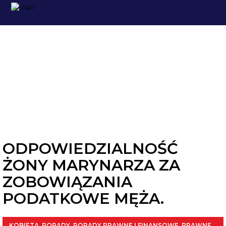
PRAWNE
ODPOWIEDZIALNOŚĆ
ŻONY MARYNARZA ZA
ZOBOWIĄZANIA
PODATKOWE MĘŻA.
KOBIETA
,
PORADY
,
PORADY PRAWNE I FINANSOWE
,
PRAWNE
,