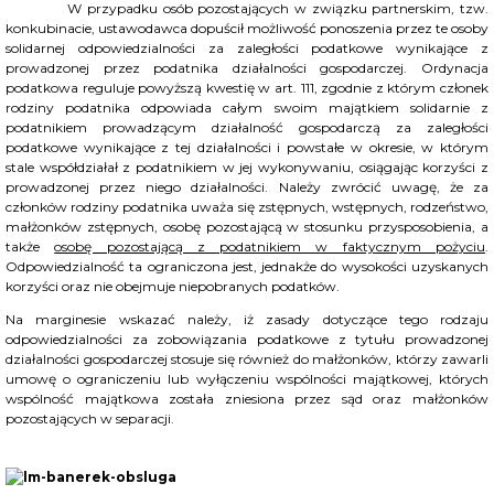
W przypadku osób pozostających w związku partnerskim, tzw.
konkubinacie, ustawodawca dopuścił możliwość ponoszenia przez te osoby
solidarnej odpowiedzialności za zaległości podatkowe wynikające z
prowadzonej przez podatnika działalności gospodarczej. Ordynacja
podatkowa reguluje powyższą kwestię w art. 111, zgodnie z którym członek
rodziny podatnika odpowiada całym swoim majątkiem solidarnie z
podatnikiem prowadzącym działalność gospodarczą za zaległości
podatkowe wynikające z tej działalności i powstałe w okresie, w którym
stale współdziałał z podatnikiem w jej wykonywaniu, osiągając korzyści z
prowadzonej przez niego działalności. Należy zwrócić uwagę, że za
członków rodziny podatnika uważa się zstępnych, wstępnych, rodzeństwo,
małżonków zstępnych, osobę pozostającą w stosunku przysposobienia, a
także
osobę pozostającą z podatnikiem w faktycznym pożyciu
.
Odpowiedzialność ta ograniczona jest, jednakże do wysokości uzyskanych
korzyści oraz nie obejmuje niepobranych podatków.
Na marginesie wskazać należy, iż zasady dotyczące tego rodzaju
odpowiedzialności za zobowiązania podatkowe z tytułu prowadzonej
działalności gospodarczej stosuje się również do małżonków, którzy zawarli
umowę o ograniczeniu lub wyłączeniu wspólności majątkowej, których
wspólność majątkowa została zniesiona przez sąd oraz małżonków
pozostających w separacji.