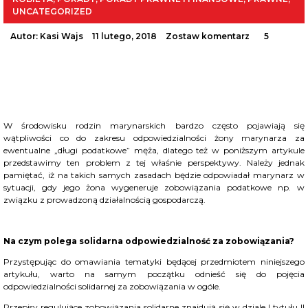
UNCATEGORIZED
Autor:
Kasi Wajs
11 lutego, 2018
Zostaw komentarz
5
W środowisku rodzin marynarskich bardzo często pojawiają się
wątpliwości co do zakresu odpowiedzialności żony marynarza za
ewentualne „długi podatkowe” męża, dlatego też w poniższym artykule
przedstawimy ten problem z tej właśnie perspektywy. Należy jednak
pamiętać, iż na takich samych zasadach będzie odpowiadał marynarz w
sytuacji, gdy jego żona wygeneruje zobowiązania podatkowe np. w
związku z prowadzoną działalnością gospodarczą.
Na czym polega solidarna odpowiedzialność za zobowiązania?
Przystępując do omawiania tematyki będącej przedmiotem niniejszego
artykułu, warto na samym początku odnieść się do pojęcia
odpowiedzialności solidarnej za zobowiązania w ogóle.
Przepisy regulujące zobowiązania solidarne znajdują się w dziale I tytułu II