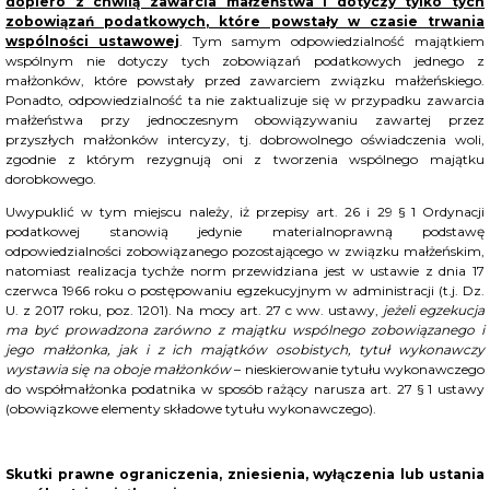
dopiero z chwilą zawarcia małżeństwa i dotyczy tylko tych
zobowiązań podatkowych, które powstały w czasie trwania
wspólności ustawowej
. Tym samym odpowiedzialność majątkiem
wspólnym nie dotyczy tych zobowiązań podatkowych jednego z
małżonków, które powstały przed zawarciem związku małżeńskiego.
Ponadto, odpowiedzialność ta nie zaktualizuje się w przypadku zawarcia
małżeństwa przy jednoczesnym obowiązywaniu zawartej przez
przyszłych małżonków intercyzy, tj. dobrowolnego oświadczenia woli,
zgodnie z którym rezygnują oni z tworzenia wspólnego majątku
dorobkowego.
Uwypuklić w tym miejscu należy, iż przepisy art. 26 i 29 § 1 Ordynacji
podatkowej stanowią jedynie materialnoprawną podstawę
odpowiedzialności zobowiązanego pozostającego w związku małżeńskim,
natomiast realizacja tychże norm przewidziana jest w ustawie z dnia 17
czerwca 1966 roku o postępowaniu egzekucyjnym w administracji (t.j. Dz.
U. z 2017 roku, poz. 1201). Na mocy art. 27 c ww. ustawy,
jeżeli egzekucja
ma być prowadzona zarówno z majątku wspólnego zobowiązanego i
jego małżonka, jak i z ich majątków osobistych, tytuł wykonawczy
wystawia się na oboje małżonków
– nieskierowanie tytułu wykonawczego
do współmałżonka podatnika w sposób rażący narusza art. 27 § 1 ustawy
(obowiązkowe elementy składowe tytułu wykonawczego).
Skutki prawne ograniczenia, zniesienia, wyłączenia lub ustania