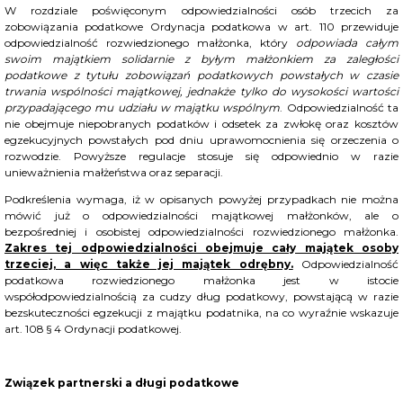
W rozdziale poświęconym odpowiedzialności osób trzecich za
zobowiązania podatkowe Ordynacja podatkowa w art. 110 przewiduje
odpowiedzialność rozwiedzionego małżonka, który
odpowiada całym
swoim majątkiem solidarnie z byłym małżonkiem za zaległości
podatkowe z tytułu zobowiązań podatkowych powstałych w czasie
trwania wspólności majątkowej, jednakże tylko do wysokości wartości
przypadającego mu udziału w majątku wspólnym
. Odpowiedzialność ta
nie obejmuje niepobranych podatków i odsetek za zwłokę oraz kosztów
egzekucyjnych powstałych pod dniu uprawomocnienia się orzeczenia o
rozwodzie. Powyższe regulacje stosuje się odpowiednio w razie
unieważnienia małżeństwa oraz separacji.
Podkreślenia wymaga, iż w opisanych powyżej przypadkach nie można
mówić już o odpowiedzialności majątkowej małżonków, ale o
bezpośredniej i osobistej odpowiedzialności rozwiedzionego małżonka.
Zakres tej odpowiedzialności obejmuje cały majątek osoby
trzeciej, a więc także jej majątek odrębny.
Odpowiedzialność
podatkowa rozwiedzionego małżonka jest w istocie
współodpowiedzialnością za cudzy dług podatkowy, powstającą w razie
bezskuteczności egzekucji z majątku podatnika, na co wyraźnie wskazuje
art. 108 § 4 Ordynacji podatkowej.
Związek partnerski a długi podatkowe