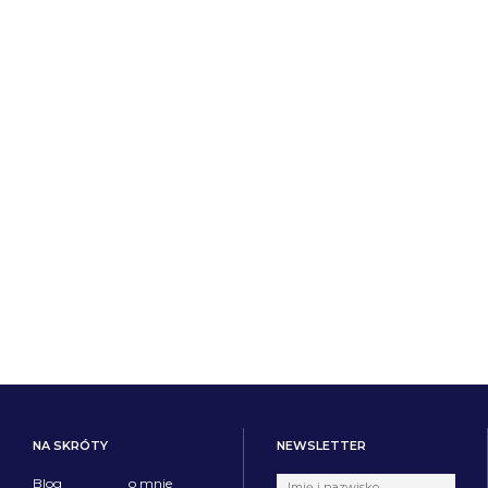
Akceptuję regulamin strony
NA SKRÓTY
NEWSLETTER
Blog
o mnie