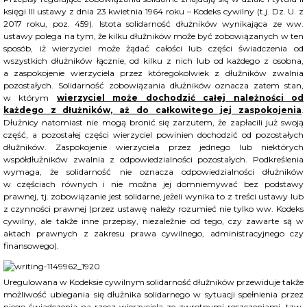
księgi III ustawy z dnia 23 kwietnia 1964 roku – Kodeks cywilny (t.j. Dz. U. z
2017 roku, poz. 459). Istota solidarność dłużników wynikająca ze ww.
ustawy polega na tym, że kilku dłużników może być zobowiązanych w ten
sposób, iż wierzyciel może żądać całości lub części świadczenia od
wszystkich dłużników łącznie, od kilku z nich lub od każdego z osobna,
a zaspokojenie wierzyciela przez któregokolwiek z dłużników zwalnia
pozostałych. Solidarność zobowiązania dłużników oznacza zatem stan,
w którym
wierzyciel może dochodzić całej należności od
każdego z dłużników, aż do całkowitego jej zaspokojenia
.
Dłużnicy natomiast nie mogą bronić się zarzutem, że zapłacili już swoją
część, a pozostałej części wierzyciel powinien dochodzić od pozostałych
dłużników. Zaspokojenie wierzyciela przez jednego lub niektórych
współdłużników zwalnia z odpowiedzialności pozostałych. Podkreślenia
wymaga, że solidarność nie oznacza odpowiedzialności dłużników
w częściach równych i nie można jej domniemywać bez podstawy
prawnej, tj. zobowiązanie jest solidarne, jeżeli wynika to z treści ustawy lub
z czynności prawnej (przez ustawę należy rozumieć nie tylko ww. Kodeks
cywilny, ale także inne przepisy, niezależnie od tego, czy zawarte są w
aktach prawnych z zakresu prawa cywilnego, administracyjnego czy
finansowego).
Uregulowana w Kodeksie cywilnym solidarność dłużników przewiduje także
możliwość ubiegania się dłużnika solidarnego w sytuacji spełnienia przez
niego świadczenia na rzecz wierzyciela ze zwrotnymi roszczeniami, tzw.