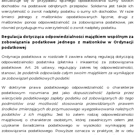
aktualizuje się w przypadku łącznego opodatkowania sumy swoich
dochodów na podstawie odrębnych przepisów. Solidarna jest także ich
wierzytelność o zwrot nadpłaty podatku o sumy ich dochodów. W razie
śmierci jednego z małżonków opodatkowanych łącznie, drugi z
małżonków ponosi odpowiedzialność za zobowiązania podatkowe, jak
również przysługuje mu wierzytelność o zwrot nadpłaty podatku.
Regulacja dotycząca odpowiedzialności majątkiem wspólnym za
zobowiązania podatkowe jednego z małżonków w Ordynacji
podatkowej
Ordynacja podatkowa w rozdziale II zawiera własną regulacją dotyczącą
odpowiedzialności podatnika (płatnika i inkasenta) za zobowiązania
podatkowe. Art. 26 ustawy, regulujący zakres tej odpowiedzialności,
stanowi, że
podatnik odpowiada całym swoim majątkiem za wynikające
ze zobowiązań podatkowych podatki
.
W doktrynie prawa podatkowego odpowiedzialność o charakterze
podatkowym rozumiana jest jako
dopuszczalność żądania przez
wierzyciela podatkowego zapłaty podatku od zobowiązanych do tego
podmiotów oraz możliwość stosowania przewidzianych prawem
środków zmierzających do przymusowego wyegzekwowania należnych
podatków z ich majątku
. Jest to zatem rodzaj odpowiedzialności
majątkowej o charakterze osobistym, której zasadniczym celem jest
uzyskanie świadczenia podatkowego w wysokości wynikającej ze
zobowiązania podatkowego. Powyższe oznacza w praktyce, że w celu