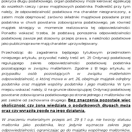
pokrycia długu podatkowego, organ podatkowy może kierować egzekucję
do wszelkich rzeczy i praw majątkowych podatnika. Podkreślić przy tym
należy, że odpowiedzialność podatkowa ma charakter nieograniczony, a
zatem może obejmować zarówno składniki majątkowe posiadane przez
podatnika w chwili powstania zobowiązania podatkowego, jak również
majątek istniejący w momencie realizowania tej odpowiedzialności.
Ponadto wskazać trzeba, że podstawą ponoszenia odpowiedzialności
podatkowej zawsze jest stosowny przepis prawa, a należności podatkowe
jako publicznoprawne mają charakter uprzywilejowany.
Przechodząc do zagadnienia będącego tytułowym przedmiotem
niniejszego artykułu, przywołać należy treść art. 29 Ordynacji podatkowej
regulującego zakres odpowiedzialności podatkowej podatnika
pozostającego w związku małżeńskim. Zgodnie z §1 tego artykułu,
w
przypadku osób pozostających w związku małżeńskim
odpowiedzialność, o której mowa w art. 26, obejmuje majątek odrębny
podatnika oraz majątek wspólny podatnika i jego małżonka
. W tym
miejscu wskazać należy, iż na gruncie obowiązującej Ordynacji podatkowej
powstanie zobowiązania podatkowego po stronie jednego z małżonków nie
jest zależne od zachowania drugiego.
Bez znaczenia pozostaje więc
okoliczność czy żona wiedziała o podatkowych długach męża
oraz czy wyraziła zgodę na jego działania.
W znaczeniu materialnym przepis art. 29 § 1 o.p. nie tworzy statusu
małżonka jako podatnika, lecz jedynie wyznacza zakres jego
odpowiedzialności, ograniczając go do majątku wspólnego małżonków,