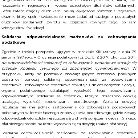
roszczeniami regresowymi, wobec pozostałych dłużników solidarnych.
Jeżeli zatem między dłużnikami nie są wyłączone roszczenia regresowe,
dłużnik, który spełnił świadczenie, może żądać od każdego z pozostałych
dłużników solidarnych zwrotu w częściach równych tego, co sam
wierzycielowi świadczył.
Solidarna odpowiedzialność małżonków za zobowiązania
podatkowe
Zgodnie z treścią przepisów ujętych w rozdziale XIII ustawy z dnia 29
sierpnia 1997 roku – Ordynacja podatkowa (t.j. Dz. U. Z 2017 roku, poz. 201),
do odpowiedzialności solidarnej za zobowiązania podatkowe stosuje się
przepisy Kodeksu cywilnego dla zobowiązań cywilnoprawnych.
W
przypadku, kiedy na podstawie obowiązujących przepisów prawnych
podatnicy ponoszą solidarną odpowiedzialność za zobowiązania
podatkowe i zobowiązanie podatkowe powstaje z dniem doręczenia decyzji
organu podatkowego ustalającej wysokość tego zobowiązania,
odpowiedzialnymi solidarnie są podatnicy, którym doręczono decyzję
ustalającą wysokość zobowiązania podatkowego. Opisana powyżej
regulacja nie ma jednak zastosowania do zobowiązań podatkowych
pobieranych w formie łącznego zobowiązania podatkowego, gdzie zasady
odpowiedzialności solidarnej stosuje się z chwilą doręczenia decyzji (nakazu
płatniczego) osobie, na którą wystawią się tą decyzję (nakaz płatniczy).
Solidarna odpowiedzialność małżonków za zobowiązanie podatkowe