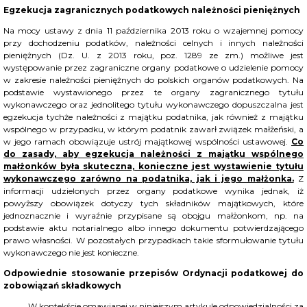
Egzekucja zagranicznych podatkowych należności pieniężnych
Na mocy ustawy z dnia 11 października 2013 roku o wzajemnej pomocy
przy dochodzeniu podatków, należności celnych i innych należności
pieniężnych (Dz. U. z 2013 roku, poz. 1289 ze zm.) możliwe jest
występowanie przez zagraniczne organy podatkowe o udzielenie pomocy
w zakresie należności pieniężnych do polskich organów podatkowych. Na
podstawie wystawionego przez te organy zagranicznego tytułu
wykonawczego oraz jednolitego tytułu wykonawczego dopuszczalna jest
egzekucja tychże należności z majątku podatnika, jak również z majątku
wspólnego w przypadku, w którym podatnik zawarł związek małżeński, a
w jego ramach obowiązuje ustrój majątkowej wspólności ustawowej.
Co
do zasady, aby egzekucja należności z majątku wspólnego
małżonków była skuteczna, konieczne jest wystawienie tytułu
wykonawczego zarówno na podatnika, jak i jego małżonka.
Z
informacji udzielonych przez organy podatkowe wynika jednak, iż
powyższy obowiązek dotyczy tych składników majątkowych, które
jednoznacznie i wyraźnie przypisane są obojgu małżonkom, np. na
podstawie aktu notarialnego albo innego dokumentu potwierdzającego
prawo własności. W pozostałych przypadkach takie sformułowanie tytułu
wykonawczego nie jest konieczne.
Odpowiednie stosowanie przepisów Ordynacji podatkowej do
zobowiązań składkowych
W kontekście omawianej w niniejszym artykule odpowiedzialności za