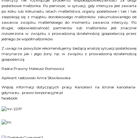
intercyzy nie rozwiązuje problemu współodpowiedzialności za długi
podatkowe małżonka. Po pierwsze, w sytuacji, gdy intercyza jest zawarta
po kilku lub kilkunastu latach małżeństwa, organy podatkowe i tak i tak
zaspokoją się z majątku dorobkowego małżonków zakumulowanego od
zawarcia związku małżeńskiego do momentu zawarcia intercyzy. Po
drugie, odpowiedzialność partnerów lub małżonków jest znacznie
rozszerzona w związku z prowadzoną działalnością gospodarczą przez
jednego ze współmałżonków.
Z uwagi na powyższe rekomendujemy bieżącą analizę sytuacji podatkowej
marynarza jak i jego żony np. w związku z prowadzoną działalnością
gospodarczą.
Radca Prawny
Mateusz Romowicz
Aplikant radcowski Anna Słowikowska
Więcej informacji dotyczących pracy Kancelarii na stronie
kancelaria-
gdynia.eu
,
prawo-korporacyjne.pl
facebook
Podobał Ci się post?