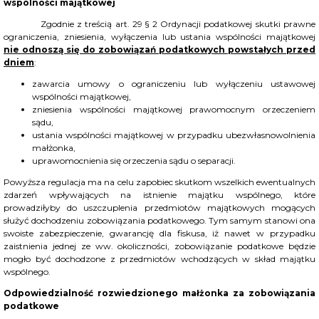
wspólności majątkowej
Zgodnie z treścią art. 29 § 2 Ordynacji podatkowej skutki prawne
ograniczenia, zniesienia, wyłączenia lub ustania wspólności majątkowej
nie odnoszą się do zobowiązań podatkowych powstałych przed
dniem
:
zawarcia umowy o ograniczeniu lub wyłączeniu ustawowej
wspólności majątkowej,
zniesienia wspólności majątkowej prawomocnym orzeczeniem
sądu,
ustania wspólności majątkowej w przypadku ubezwłasnowolnienia
małżonka,
uprawomocnienia się orzeczenia sądu o separacji.
Powyższa regulacja ma na celu zapobiec skutkom wszelkich ewentualnych
zdarzeń wpływających na istnienie majątku wspólnego, które
prowadziłyby do uszczuplenia przedmiotów majątkowych mogących
służyć dochodzeniu zobowiązania podatkowego. Tym samym stanowi ona
swoiste zabezpieczenie, gwarancję dla fiskusa, iż nawet w przypadku
zaistnienia jednej ze ww. okoliczności, zobowiązanie podatkowe będzie
mogło być dochodzone z przedmiotów wchodzących w skład majątku
wspólnego.
Odpowiedzialność rozwiedzionego małżonka za zobowiązania
podatkowe