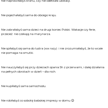
Nie naprawiłabyś kranu, czy nie odetkała ubikacji.
Nie pojechałabyś sama do obcego kraju.
Nie zabrałabyś sama dzieci na drugi koniec Polski. Wakacje czy ferie,
przecież nie czekają na marynarza.
Nie spiłabyś się sama do lustra (xxx razy) i nie zrozumiałabyś, że to wcale
nie pomaga na smutki.
Nie nauczyłabyś się przy dzieciach spania 5h z przerwami, i dalej działania
na pełnych obrotach w dzień – dla nich.
Nie kupiłabyś sama samochodu.
Nie robiłabyś co sobotę babskiej imprezy w domu 😉