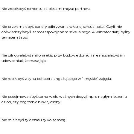
Nie zrobiłabyś remontu za plecami męża/ partnera.
Nie przełamałabyś bariery odkrywania własnej seksualności. Czyli nie
doświadczyłabyś samozaspokojeniem seksualnego. A wibrator dalej byłby
tematem tabu.
Nie pilnowałabyś miliona ekip przy budowie domu, i nie musiałabyś im
udowadniać, że masz jaja.
Nie robiłabyś z syna bohatera angażując go w ” męskie” zajęcia.
Nie podejmowałabyś sama wielu ważnych decyzji np. o nagłym leczeniu
dzieci, czy pogrzebie bliskiej osoby.
Nie miałabyś tyle czasu tylko ze sobą.