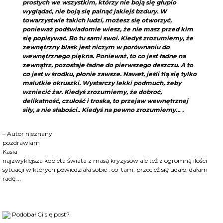
prostych we wszystkim, którzy nie boją się głupio
wyglądać, nie boją się palnąć jakiejś bzdury. W
towarzystwie takich ludzi, możesz się otworzyć,
ponieważ podświadomie wiesz, że nie masz przed kim
się popisywać. Bo tu sami swoi. Kiedyś zrozumiemy, że
zewnętrzny blask jest niczym w porównaniu do
wewnętrznego piękna. Ponieważ, to co jest ładne na
zewnątrz, pozostaje ładne do pierwszego deszczu. A to
co jest w środku, płonie zawsze. Nawet, jeśli tlą się tylko
malutkie okruszki. Wystarczy lekki podmuch, żeby
wzniecić żar. Kiedyś zrozumiemy, że dobroć,
delikatność, czułość i troska, to przejaw wewnętrznej
siły, a nie słabości.. Kiedyś na pewno zrozumiemy… .
– Autor nieznany
pozdrawiam
Kasia
najzwyklejsza kobieta świata z masą kryzysów ale też z ogromną ilości
sytuacji w których powiedziała sobie : co tam, przecież się udało, dałam
radę….
Podobał Ci się post?