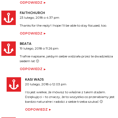
ODPOWIEDZ
FAITHCHURCH
23 lutego, 2018 o 4:37 pm
Thanks for the reply! I hope I’ll be able to stay focused, too.
ODPOWIEDZ
BEATA
19 lutego, 2018 o 11:26 pm
Trafnie napisane, jakbym siebie widziała przez te dwadzieścia
siedem lat 🙂
ODPOWIEDZ
KASI WAJS
20 lutego, 2018 o 12:03 pm
I to jest wielkie, że mówisz to właśnie z takim stażem.
Dziękuję ci – to znaczy, że to wszystko co przerabiamy jest
bardzo naturalne i radości z siebie trzeba szukać 🙂
ODPOWIEDZ