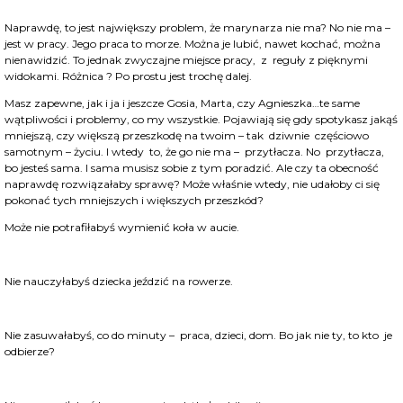
Naprawdę, to jest największy problem, że marynarza nie ma? No nie ma –
jest w pracy. Jego praca to morze. Można je lubić, nawet kochać, można
nienawidzić. To jednak zwyczajne miejsce pracy, z reguły z pięknymi
widokami. Różnica ? Po prostu jest trochę dalej.
Masz zapewne, jak i ja i jeszcze Gosia, Marta, czy Agnieszka…te same
wątpliwości i problemy, co my wszystkie. Pojawiają się gdy spotykasz jakąś
mniejszą, czy większą przeszkodę na twoim – tak dziwnie częściowo
samotnym – życiu. I wtedy to, że go nie ma – przytłacza. No przytłacza,
bo jesteś sama. I sama musisz sobie z tym poradzić. Ale czy ta obecność
naprawdę rozwiązałaby sprawę? Może właśnie wtedy, nie udałoby ci się
pokonać tych mniejszych i większych przeszkód?
Może nie potrafiłabyś wymienić koła w aucie.
Nie nauczyłabyś dziecka jeździć na rowerze.
Nie zasuwałabyś, co do minuty – praca, dzieci, dom. Bo jak nie ty, to kto je
odbierze?