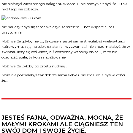
Nie olałabyś wieczornego bałaganu w domu i nie pomyślałabyś, że… i tak
nikt tego nie zobaczy.
Nie nauczyłabyś się sama walczyć ze stresem – bez wsparcia, bez
przytulania.
Możliwe, że gdyby nie to, że czasem jesteś sama straciłabyś wiele sytuacji,
które wymuszają na tobie działania i wyzwania…i nie zrozumiałabyś, że w
związku liczy się coś więcej niż codzienny wspólny obiad. I, że to nie
obecność scala, tylko zaangażowanie.
Możliwe, że byłoby po prostu nudniej…
Może nie poznałabyś tak dobrze sama siebie i nie zrozumiałbyś w końcu,
że….
JESTEŚ FAJNA, ODWAŻNA, MOCNA, ŻE
MAŁYMI KROKAMI ALE CIĄGNIESZ TEN
SWÓJ DOM I SWOJE ŻYCIE.