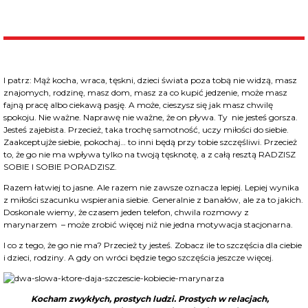
I patrz: Mąż kocha, wraca, tęskni, dzieci świata poza tobą nie widzą, masz
znajomych, rodzinę, masz dom, masz za co kupić jedzenie, może masz
fajną pracę albo ciekawą pasję. A może, cieszysz się jak masz chwilę
spokoju. Nie ważne. Naprawę nie ważne, że on pływa. Ty nie jesteś gorsza.
Jesteś zajebista. Przecież, taka trochę samotność, uczy miłości do siebie.
Zaakceptujże siebie, pokochaj… to inni będą przy tobie szczęśliwi. Przecież
to, że go nie ma wpływa tylko na twoją tęsknotę, a z całą resztą RADZISZ
SOBIE I SOBIE PORADZISZ.
Razem łatwiej to jasne. Ale razem nie zawsze oznacza lepiej. Lepiej wynika
z miłości szacunku wspierania siebie. Generalnie z banałów, ale za to jakich.
Doskonale wiemy, że czasem jeden telefon, chwila rozmowy z
marynarzem – może zrobić więcej niż nie jedna motywacja stacjonarna.
I co z tego, że go nie ma? Przecież ty jesteś. Zobacz ile to szczęścia dla ciebie
i dzieci, rodziny. A gdy on wróci będzie tego szczęścia jeszcze więcej.
Kocham zwykłych, prostych ludzi. Prostych w relacjach,