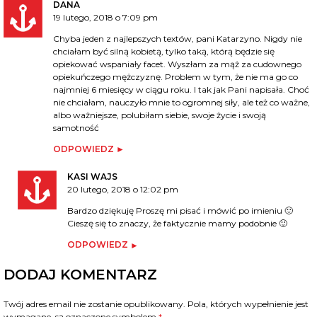
DANA
19 lutego, 2018 o 7:09 pm
Chyba jeden z najlepszych textów, pani Katarzyno. Nigdy nie
chciałam być silną kobietą, tylko taką, którą będzie się
opiekować wspaniały facet. Wyszłam za mąż za cudownego
opiekuńczego mężczyznę. Problem w tym, że nie ma go co
najmniej 6 miesięcy w ciągu roku. I tak jak Pani napisała. Choć
nie chciałam, nauczyło mnie to ogromnej siły, ale też co ważne,
albo ważniejsze, polubiłam siebie, swoje życie i swoją
samotność
ODPOWIEDZ
KASI WAJS
20 lutego, 2018 o 12:02 pm
Bardzo dziękuję Proszę mi pisać i mówić po imieniu 🙂
Cieszę się to znaczy, że faktycznie mamy podobnie 🙂
ODPOWIEDZ
DODAJ KOMENTARZ
Twój adres email nie zostanie opublikowany.
Pola, których wypełnienie jest
wymagane, są oznaczone symbolem
*