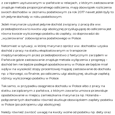
z zarządem usytuowanym w państwie w relacjach, z którym zastosowanie
znajduje metoda proporcjonalnego odliczenia, mają obowiązek rozliczenia
swoich dochodów w zeznaniu podatkowym za rok 2017 nawet jeżeli były to
ich jedyne dochody w roku podatkowym.
Jeżeli marynarze uzyskali jedynie dochód związany z pracą dla ww.
przedsiębiorstwa to kwota ulgi abolicyjnej przysługującej do odliczenia jest
równa kwocie wyliczonego podatku do zapłaty, co doprowadzi do
„wyzerowania” zobowiązania podatkowego w Polsce.
Natomiast w sytuacji, w której marynarz oprócz ww. dochodów uzyska
dochód z pracy na statku eksploatowanym w transporcie
międzynarodowym przez przedsiębiorstwo z faktycznym zarządem w
Państwie gdzie zastosowanie znajduje metoda wyłączenia z progresją –
dochód ten nie będzie podlegał opodatkowaniu w Polsce ale będzie miał
wpływ na wysokość stopy procentowej mającej zastosowanie do dochodu
np. z Norwegii, co finalnie, po odliczeniu ulgi abolicyjnej, skutkuje zapłatą
różnicy wyliczonego podatku w Polsce.
Tak samo, w przypadku osiągniecia dochodu w Polsce albo z pracy na
statku zarządzanym z państwa, z którym zawarta umowa przewiduje
opodatkowanie w miejscu zamieszkania marynarza np. Holandia –
połączenie tych dochodów również skutkuje obowiązkiem zapłaty podatku
w Polsce (po potrąceniu ulgi abolicyjnej).
Należy również zwrócić uwagę na kwoty wolne od podatku np. diety oraz