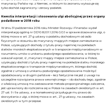
marynarzy Państw np. z Niemiec, w którym to zeznaniu wykazuje się
tylko dochód zagraniczny i zerowy podatek.
Kwestia interpretacji i stosowania ulgi abolicyjnej przez organy
podatkowe w 2018 roku
W dniu 31 października 2016 roku Minister Rozwoju i Finansów wydał
interpretację ogólną nr DD10.8201.1.2016.GOJ w sprawie stosowania ulgi, o
której mowa w art. 27 g ustawy o podatku dochodowym od osób
fizycznych w stosunku do marynarzy mających miejsce zamieszkania w
Polsce, uzyskujących dochody z tytułu pracy najemnej na pokładach
statków morskich eksploatowanych w transporcie międzynarodowym w
rozumieniu umów o unikaniu podwójnego opodatkowania, w której to
wskazał wprost, iż „marynarz mający miejsce zamieszkania w Polsce,
uzyskujący dochód z tytułu pracy najemnej na pokładzie statku morskiego
eksploatowanego w transporcie międzynarodowym, którego dochód,
zgodnie z umową o unikaniu podwójnego opodatkowania może być
opodatkowany w drugim państwie – lecz faktycznie nie jest z uwagi na
szczególne rozwiązania prawa wewnętrznego – i do dochodu tego, zgodnie
z właściwą umową ma zastosowanie metoda proporcjonalnego zaliczenia,
jest uprawniony do rozliczenia się w Polsce na zasadach określonych w art.
27 ust. 9 i 9a ustawy, a w konsekwencji przysługuje mu prawo do
skorzystania z ulgi, o której mowa w art., 27 g ustawy, na zasadach
określonych w tym przepisie.