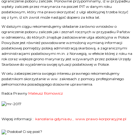
ograniczenie poboru zaliczek. Ponownie przypominamy, iż w przypadku
wpłaty zaliczek przez marynarza na poczet PIT w danym roku
podatkowym, który ma prawo skorzystać z ulgi abolicyjnej trzeba liczyć
się z tym, iż ich zwrot może nastąpić dopiero za kilka lat.
W dalszym ciągu rekomendujemy składanie zarówno wniosków o
ograniczenie poboru zaliczek jak i zeznań rocznych w przypadku Państw
w odniesieniu, do których znajduje zastosowanie ulga abolicyjna w Polsce.
Powyższe jest również powodowane wzmożoną wymianą informacji
podatkowej pomiędzy polską administracją skarbową, a zagranicznymi
administracjami podatkowymi m.in. z Norwegią, w efekcie której z roku na
rok coraz większe grono marynarzy jest wzywanych przez polskie Urzędy
Skarbowe do wyjaśnienia swojej sytuacji podatkowej w Polsce.
W celu zabezpieczenia swojego interesu prawnego rekomendujemy
podatnikom skorzystanie w ww. zakresach z pomocy profesjonalnego
pełnomocnika posiadającego stosowne uprawnienia.
Radca Prawny
Mateusz Romowicz
Więcej informacji :
kancelaria-gdynia.eu
,
www.prawo-korporacyjne.pl
Podobał Ci się post?