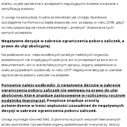
statku, co jest sprzeczne z przepisami regulującymi kwestie związane z
certyfikacją statków.
Z uwagi na powyższe, trudno przewidzieć jak Urzędy Skarbowe
(szczególnie na Pomorzu) będą stosowały ww. przepisy w roku 2018, gdyż
co roku pojawiają się nowe interpretacje i „praktyki” stosowania tych
samych przepisów
Negatywne decyzje w zakresie ograniczenia poboru zaliczek, a
prawo do ulgi abolicyjnej
Na podstawie ww. nieprawidłowych praktyk niektórych organów
podatkowych nie znajdujących pokrycia ani w przepisach prawa ani w
dokumentach, ani w stanie faktycznym sprawy, organy podatkowe w
wielu przypadkach wydawały w roku 2017 negatywne decyzje w zakresie
ograniczenia poboru zaliczek na podatek.
Ponownie należy podkreślić, iż negatywne decyzje w zakresie
ograniczenia poboru zaliczek nie wpływają na prawo do ulgi
abolicyjnej, które znajduje zastosowanie w rozliczeniu rocznym
podatnika (marynarza).
Powyższe znajduje zresztą
potwierdzenie w treści większości uzasadnień do negatywnych
decyzji w zakresie ograniczenia poboru zaliczek.
Uwagi wymaga również fakt, iż pomimo licznych wezwań kierowanych
przez pomorskie i szczecińskie organy podatkowe do marynarzy, którzy