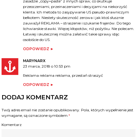
zasadzie „copy+paste” z innych spraw, co skutkuje
przeoczeniami, przeinaczeniami i decyzjami na niekorzyść
klienta. Ich metoda to zasypywanie US pseudo-prawniczym
bełkotem. Niestety skuteczność zerowa i jak ktoś słusznie
zauważył REKLAMA – straszenie i szukanie frajerów. Do tego
lichwiarskie stawki. Więcej kłopotów, niż pożytku. Nie polecam.
Łatwiej i skuteczniej można załatwić takie sprawy idąc
osobiście do US.
ODPOWIEDZ
MARYNARX
23 marca, 2018 o 10:53 pm
Reklama reklama reklama, przestań straszyć
ODPOWIEDZ
DODAJ KOMENTARZ
Twój adres email nie zostanie opublikowany.
Pola, których wypełnienie jest
wymagane, są oznaczone symbolem
*
Komentarz