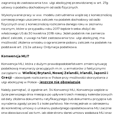
zagranicą do zastosowania tzw. ulgi abolicyjnej przewidzianej w art. 27g
ustawy o podatku dochodowym od osób fizycznych.
Wykonywanie pracy w ww. modelu zatrudnienia wiąże się z koniecznością
comiesięcznego uiszczenia zaliczek na podatek dochodowy od osób
fizycznych oraz z koniecznością rozliczenia danego roku w zeznaniu
rocznym, które w przypadku roku 2017 będzie trzeba złożyć do
właściwego US do 30 kwietnia 2018 roku. Jeżeli podatnik nie zamierza
płacić zaliczek, z uwagi na fakt zastosowania tzw. ulgi abolicyjnej, ma
możliwość złożenia wniosku o ograniczenie poboru zaliczek na podatek na
podstawie art. 2 § 2a ustawy Ordynacja podatkowa.
Konwencja MLI?
Konwencja MLI, która z dużym prawdopodobieństwem zmieni sytuację
podatkową marynarzy pracujących m.in. u armatorów z faktycznymi
zarządami w:
Wielkiej Brytanii, Nowej Zelandii, Irlandii, Japonii i
Grecji
– obowiązek rozliczania w Polsce przy możliwości skorzystania z
ulgi abolicyjnej w Polsce –
jeszcze nie obowiązuje
.
Należy pamiętać, iż zgodnie art. 34 Konwencji MLI, Konwencja wejdzie w
życie pierwszego dnia miesiąca po upływie trzech miesięcy kalendarzowych
od daty złożenia dokumentu ratyfikacyjnego (lub dokumentu przyjęcia lub
wyrażenia zgody) przez 5 z kolei państwo. Nie mniej jednak w odniesieniu
do konkretnej umowy o unikaniu podwójnego opodatkowania MLI zacznie
ona obowiązywać po tym, jak obie strony danej umowy podpiszą MLI oraz