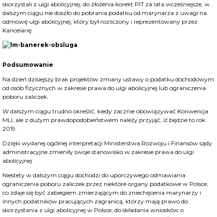
skorzystali z ulgi abolicyjnej, do złożenia korekt PIT za lata wcześniejsze, w
dalszym ciągu nie doszło do pobrania podatku od marynarza z uwagi na
odmowę ulgi abolicyjnej, który był rozliczony i reprezentowany przez
Kancelarię.
Podsumowanie
Na dzień dzisiejszy brak projektów zmiany ustawy o podatku dochodowym
od osób fizycznych w zakresie prawa do ulgi abolicyjnej lub ograniczenia
poboru zaliczek.
W dalszym ciągu trudno określić, kiedy zacznie obowiązywać Konwencja
MLI, ale z dużym prawdopodobieństwem należy przyjąć, iż będzie to rok
2019.
Dzięki wydanej ogólnej interpretacji Ministerstwa Rozwoju i Finansów sądy
administracyjne zmieniły swoje stanowisko w zakresie prawa do ulgi
abolicyjnej.
Niestety w dalszym ciągu dochodzi do uporczywego odmawiania
ograniczenia poboru zaliczek przez niektóre organy podatkowe w Polsce,
co zdaje się być zabiegiem zmierzającym do zniechęcenia marynarzy i
innych podatników pracujących zagranicą, którzy mają prawo do
skorzystania z ulgi abolicyjnej w Polsce, do składania wniosków o