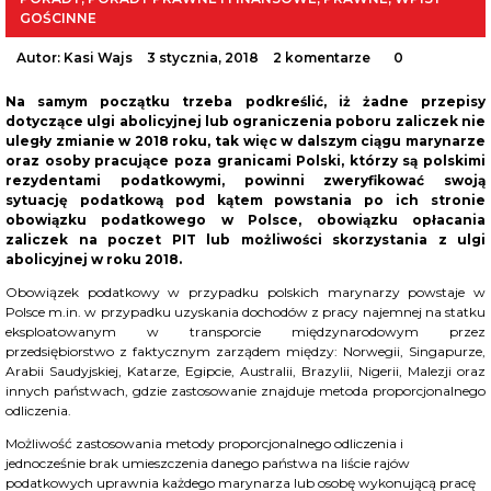
GOŚCINNE
Autor:
Kasi Wajs
3 stycznia, 2018
2 komentarze
0
Na samym początku trzeba podkreślić, iż żadne przepisy
dotyczące ulgi abolicyjnej lub ograniczenia poboru zaliczek nie
uległy zmianie w 2018 roku, tak więc w dalszym ciągu marynarze
oraz osoby pracujące poza granicami Polski, którzy są polskimi
rezydentami podatkowymi, powinni zweryfikować swoją
sytuację podatkową pod kątem powstania po ich stronie
obowiązku podatkowego w Polsce, obowiązku opłacania
zaliczek na poczet PIT lub możliwości skorzystania z ulgi
abolicyjnej w roku 2018.
Obowiązek podatkowy w przypadku polskich marynarzy powstaje w
Polsce m.in. w przypadku uzyskania dochodów z pracy najemnej na statku
eksploatowanym w transporcie międzynarodowym przez
przedsiębiorstwo z faktycznym zarządem między: Norwegii, Singapurze,
Arabii Saudyjskiej, Katarze, Egipcie, Australii, Brazylii, Nigerii, Malezji oraz
innych państwach, gdzie zastosowanie znajduje metoda proporcjonalnego
odliczenia.
Możliwość zastosowania metody proporcjonalnego odliczenia i
jednocześnie brak umieszczenia danego państwa na liście rajów
podatkowych uprawnia każdego marynarza lub osobę wykonującą pracę