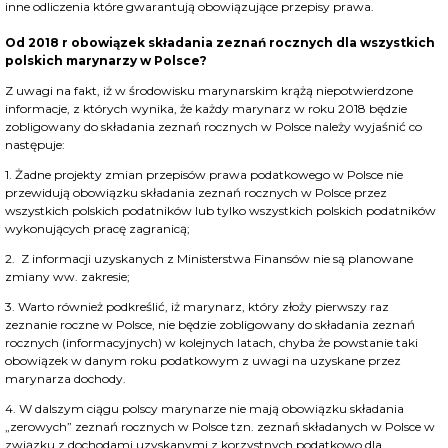
inne odliczenia które gwarantują obowiązujące przepisy prawa.
Od 2018 r obowiązek składania zeznań rocznych dla wszystkich
polskich marynarzy w Polsce?
Z uwagi na fakt, iż w środowisku marynarskim krążą niepotwierdzone
informacje, z których wynika, że każdy marynarz w roku 2018 będzie
zobligowany do składania zeznań rocznych w Polsce należy wyjaśnić co
następuje:
1. Żadne projekty zmian przepisów prawa podatkowego w Polsce nie
przewidują obowiązku składania zeznań rocznych w Polsce przez
wszystkich polskich podatników lub tylko wszystkich polskich podatników
wykonujących pracę zagranicą;
2. Z informacji uzyskanych z Ministerstwa Finansów nie są planowane
zmiany ww. zakresie;
3. Warto również podkreślić, iż marynarz, który złoży pierwszy raz
zeznanie roczne w Polsce, nie będzie zobligowany do składania zeznań
rocznych (informacyjnych) w kolejnych latach, chyba że powstanie taki
obowiązek w danym roku podatkowym z uwagi na uzyskane przez
marynarza dochody.
4. W dalszym ciągu polscy marynarze nie mają obowiązku składania
„zerowych” zeznań rocznych w Polsce tzn. zeznań składanych w Polsce w
związku z dochodami uzyskanymi z korzystnych podatkowo dla