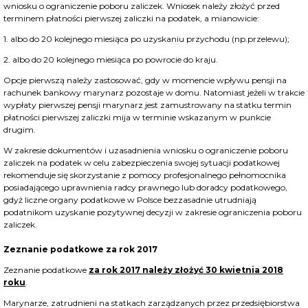
wniosku o ograniczenie poboru zaliczek. Wniosek należy złożyć przed
terminem płatności pierwszej zaliczki na podatek, a mianowicie:
1. albo do 20 kolejnego miesiąca po uzyskaniu przychodu (np.przelewu);
2. albo do 20 kolejnego miesiąca po powrocie do kraju.
Opcje pierwszą należy zastosować, gdy w momencie wpływu pensji na
rachunek bankowy marynarz pozostaje w domu. Natomiast jeżeli w trakcie
wypłaty pierwszej pensji marynarz jest zamustrowany na statku termin
płatności pierwszej zaliczki mija w terminie wskazanym w punkcie
drugim.
W zakresie dokumentów i uzasadnienia wniosku o ograniczenie poboru
zaliczek na podatek w celu zabezpieczenia swojej sytuacji podatkowej
rekomenduje się skorzystanie z pomocy profesjonalnego pełnomocnika
posiadającego uprawnienia radcy prawnego lub doradcy podatkowego,
gdyż liczne organy podatkowe w Polsce bezzasadnie utrudniają
podatnikom uzyskanie pozytywnej decyzji w zakresie ograniczenia poboru
zaliczek.
Zeznanie podatkowe za rok 2017
Zeznanie podatkowe
za rok 2017 należy złożyć 30 kwietnia 2018
roku
.
Marynarze, zatrudnieni na statkach zarządzanych przez przedsiębiorstwa