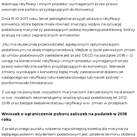
dokonają ratyfikacji i innych procedur wymaganych przez prawo
wewnętrzne państw przystępujących do Konwencji.
Dnia 19.10.2017 roku Senat jednogłośnie przyjął ustawę o ratyfikacji
konwencji, która będzie miała również znaczący wpływ na sytuację
podatkową marynarzy posiadających polską rezydencję podatkową, którzy
pracują na rzecz zagranicznych armatorów.
„MLI ma skuteczniej przeciwdziałać agresywnym optymalizacjom
podatkowym na skalę międzynarodową. Wejście w życie pierwszych zmian
do umów podatkowych zakładane jest przez OECD na początek 2018 r. (z
uwagi na konieczność ratyfikacji i innych procedur wymaganych przez
prawo wewnętrzne państw przystępujących do konwencji). Jednakże
zmiany wynikające z konwencji będą miały zastosowanie dopiero od
następnego po ratyfikacji roku kalendarzowego lub nawet później” –
poinformowało Ministerstwo.
Z uwagi na powyższe, wszystkim marynarzom zatrudnionym na statkach
w ww. modelach rekomendujemy analizę sytuacji podatkowej lat 2012-
2018 oraz bieżące śledzenie statusu ratyfikacji ww. zmian w przepisach.
Wniosek o ograniczenie poboru zaliczek na podatek w 2018
roku
Z praktycznego punktu widzenia najważniejszą kwestią dla marynarza
będącego polskim rezydentem podatkowym jest ustalenie terminu złożenia