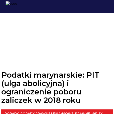
PRAWNE
Podatki marynarskie: PIT
(ulga abolicyjna) i
ograniczenie poboru
zaliczek w 2018 roku
PORADY
,
PORADY PRAWNE I FINANSOWE
,
PRAWNE
,
WPISY