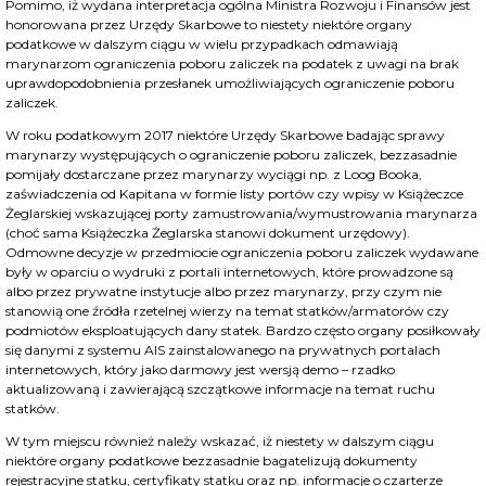
Pomimo, iż wydana interpretacja ogólna Ministra Rozwoju i Finansów jest
honorowana przez Urzędy Skarbowe to niestety niektóre organy
podatkowe w dalszym ciągu w wielu przypadkach odmawiają
marynarzom ograniczenia poboru zaliczek na podatek z uwagi na brak
uprawdopodobnienia przesłanek umożliwiających ograniczenie poboru
zaliczek.
W roku podatkowym 2017 niektóre Urzędy Skarbowe badając sprawy
marynarzy występujących o ograniczenie poboru zaliczek, bezzasadnie
pomijały dostarczane przez marynarzy wyciągi np. z Loog Booka,
zaświadczenia od Kapitana w formie listy portów czy wpisy w Książeczce
Żeglarskiej wskazującej porty zamustrowania/wymustrowania marynarza
(choć sama Książeczka Żeglarska stanowi dokument urzędowy).
Odmowne decyzje w przedmiocie ograniczenia poboru zaliczek wydawane
były w oparciu o wydruki z portali internetowych, które prowadzone są
albo przez prywatne instytucje albo przez marynarzy, przy czym nie
stanowią one źródła rzetelnej wierzy na temat statków/armatorów czy
podmiotów eksploatujących dany statek. Bardzo często organy posiłkowały
się danymi z systemu AIS zainstalowanego na prywatnych portalach
internetowych, który jako darmowy jest wersją demo – rzadko
aktualizowaną i zawierającą szczątkowe informacje na temat ruchu
statków.
W tym miejscu również należy wskazać, iż niestety w dalszym ciągu
niektóre organy podatkowe bezzasadnie bagatelizują dokumenty
rejestracyjne statku, certyfikaty statku oraz np. informacje o czarterze