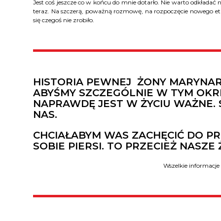
Jest coś jeszcze co w końcu do mnie dotarło. Nie warto odkład
teraz. Na szczerą, poważną rozmowę, na rozpoczęcie nowego etapu
się czegoś nie zrobiło.
HISTORIA PEWNEJ ŻONY MARYNARZ
ABYŚMY SZCZEGÓLNIE W TYM OKRE
NAPRAWDĘ JEST W ŻYCIU WAŻNE. 
NAS.
CHCIAŁABYM WAS ZACHĘCIĆ DO PR
SOBIE PIERSI. TO PRZECIEŻ NASZE
Wszelkie informacje 