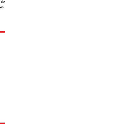
nie
iej