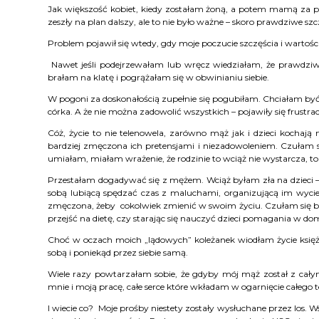
Jak większość kobiet, kiedy zostałam żoną, a potem mamą za pu
zeszły na plan dalszy, ale to nie było ważne – skoro prawdziwe sz
Problem pojawił się wtedy, gdy moje poczucie szczęścia i wartości
Nawet jeśli podejrzewałam lub wręcz wiedziałam, że prawdziwa 
brałam na klatę i pogrążałam się w obwinianiu siebie.
W pogoni za doskonałością zupełnie się pogubiłam. Chciałam być
córka. A że nie można zadowolić wszystkich – pojawiły się frustrac
Cóż, życie to nie telenowela, zarówno mąż jak i dzieci kochają 
bardziej zmęczona ich pretensjami i niezadowoleniem. Czułam si
umiałam, miałam wrażenie, że rodzinie to wciąż nie wystarcza, to
Przestałam dogadywać się z mężem. Wciąż byłam zła na dzieci – że 
sobą lubiącą spędzać czas z maluchami, organizującą im wyciecz
zmęczona, żeby cokolwiek zmienić w swoim życiu. Czułam się bez
przejść na dietę, czy starając się nauczyć dzieci pomagania w dom
Choć w oczach moich „lądowych” koleżanek wiodłam życie księżni
sobą i poniekąd przez siebie samą.
Wiele razy powtarzałam sobie, że gdyby mój mąż został z cał
mnie i moją pracę, całe serce które wkładam w ogarnięcie całeg
I wiecie co? Moje prośby niestety zostały wysłuchane przez los