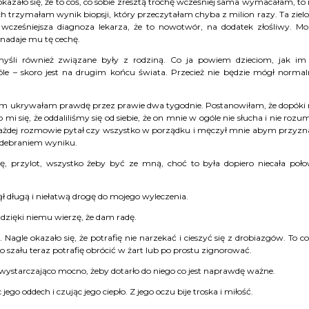
kazało się, że to coś, co sobie zresztą trochę wcześniej sama wymacałam, to 
ach trzymałam wynik biopsji, który przeczytałam chyba z milion razy. Ta ziel
 wcześniejsza diagnoza lekarza, że to nowotwór, na dodatek złośliwy. M
ż nadaje mu tę cechę.
 myśli również związane były z rodziną. Co ja powiem dzieciom, jak im
– skoro jest na drugim końcu świata. Przecież nie będzie mógł normal
żem ukrywałam prawdę przez prawie dwa tygodnie. Postanowiłam, że dopóki 
się, że oddaliliśmy się od siebie, że on mnie w ogóle nie słucha i nie rozum
 każdej rozmowie pytał czy wszystko w porządku i męczył mnie abym przyzn
 odebraniem wyniku.
, przylot, wszystko żeby być ze mną, choć to była dopiero niecała poł
 długą i niełatwą drogę do mojego wyleczenia.
 dzięki niemu wierzę, że dam radę.
agle okazało się, że potrafię nie narzekać i cieszyć się z drobiazgów. To c
szału teraz potrafię obrócić w żart lub po prostu zignorować.
u wystarczająco mocno, żeby dotarło do niego co jest naprawdę ważne.
 jego oddech i czując jego ciepło. Z jego oczu bije troska i miłość.