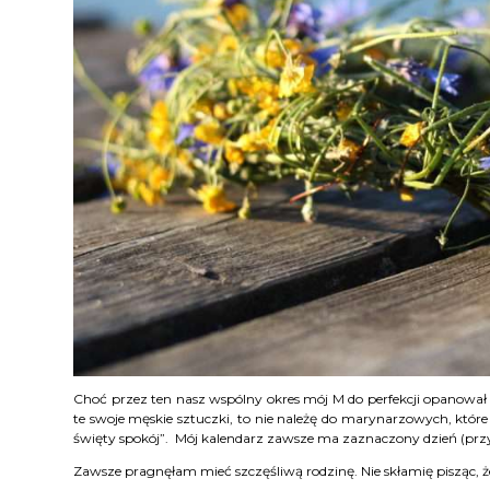
Choć przez ten nasz wspólny okres mój M do perfekcji opanowa
te swoje męskie sztuczki, to nie należę do marynarzowych, któr
święty spokój”. Mój kalendarz zawsze ma zaznaczony dzień (przyb
Zawsze pragnęłam mieć szczęśliwą rodzinę. Nie skłamię pisząc, ż