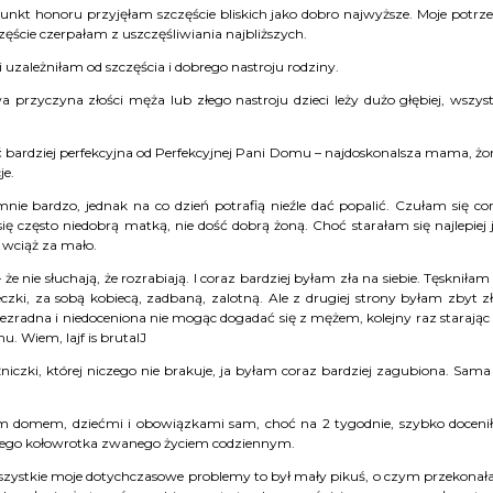
nkt honoru przyjęłam szczęście bliskich jako dobro najwyższe. Moje potrz
częście czerpałam z uszczęśliwiania najbliższych.
 uzależniłam od szczęścia i dobrego nastroju rodziny.
przyczyna złości męża lub złego nastroju dzieci leży dużo głębiej, wszys
 bardziej perfekcyjna od Perfekcyjnej Pani Domu – najdoskonalsza mama, żo
je.
mnie bardzo, jednak na co dzień potrafią nieźle dać popalić. Czułam się co
ę często niedobrą matką, nie dość dobrą żoną. Choć starałam się najlepiej 
 wciąż za mało.
nie słuchają, że rozrabiają. I coraz bardziej byłam zła na siebie. Tęskniłam
ki, za sobą kobiecą, zadbaną, zalotną. Ale z drugiej strony byłam zbyt zł
radna i niedoceniona nie mogąc dogadać się z mężem, kolejny raz starając 
u. Wiem, lajf is brutalJ
czki, której niczego nie brakuje, ja byłam coraz bardziej zagubiona. Sama
ym domem, dziećmi i obowiązkami sam, choć na 2 tygodnie, szybko doceni
o tego kołowrotka zwanego życiem codziennym.
. Wszystkie moje dotychczasowe problemy to był mały pikuś, o czym przekona