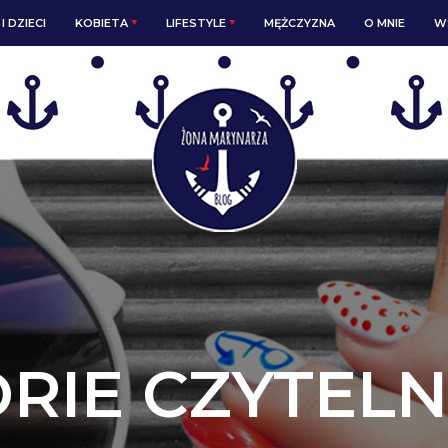
I DZIECI
KOBIETA
LIFESTYLE
MĘŻCZYZNA
O MNIE
W
ORIE CZYTEL