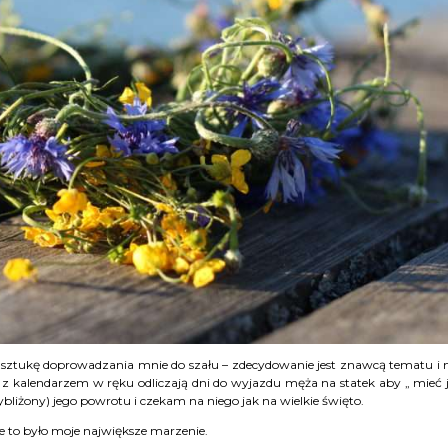
ł sztukę doprowadzania mnie do szału – zdecydowanie jest znawcą tematu i
e z kalendarzem w ręku odliczają dni do wyjazdu męża na statek aby „ mieć 
liżony) jego powrotu i czekam na niego jak na wielkie święto.
e to było moje największe marzenie.