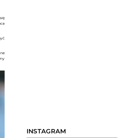
się
aca
być
ane
amy
INSTAGRAM