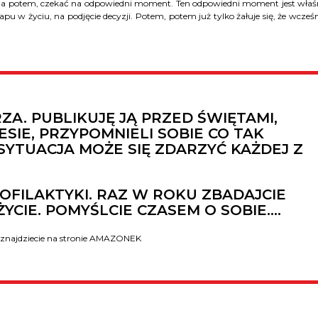
ać na potem, czekać na odpowiedni moment. Ten odpowiedni moment jest właś
 w życiu, na podjęcie decyzji. Potem, potem już tylko żałuje się, że wcześn
A. PUBLIKUJĘ JĄ PRZED ŚWIĘTAMI,
SIE, PRZYPOMNIELI SOBIE CO TAK
SYTUACJA MOŻE SIĘ ZDARZYĆ KAŻDEJ Z
OFILAKTYKI. RAZ W ROKU ZBADAJCIE
 ŻYCIE. POMYŚLCIE CZASEM O SOBIE….
znajdziecie na stronie
AMAZONEK