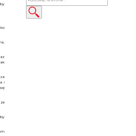
eby
tko
na,
raz
jak
 za
a i
się
 ze
łby
łam