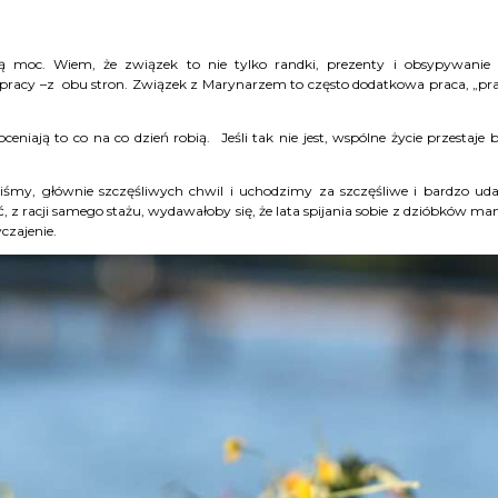
ą moc. Wiem, że związek to nie tylko randki, prezenty i obsypywanie 
acy –z obu stron. Związek z Marynarzem to często dodatkowa praca, „pr
eniają to co na co dzień robią. Jeśli tak nie jest, wspólne życie przestaje 
śmy, głównie szczęśliwych chwil i uchodzimy za szczęśliwe i bardzo ud
 z racji samego stażu, wydawałoby się, że lata spijania sobie z dzióbków m
czajenie.