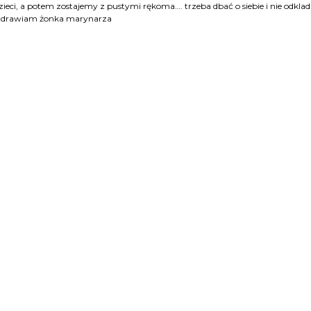
zieci, a potem zostajemy z pustymi rękoma…. trzeba dbać o siebie i nie odkla
pozdrawiam żonka marynarza