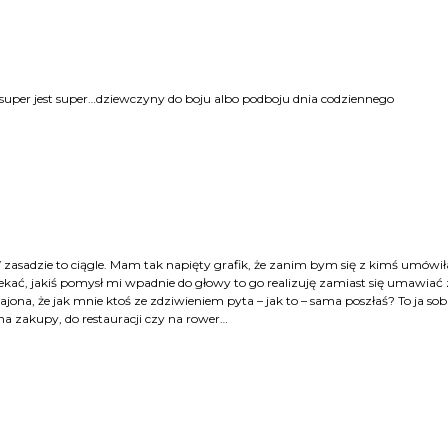
t super jest super…dziewczyny do boju albo podboju dnia codziennego
zasadzie to ciągle. Mam tak napięty grafik, że zanim bym się z kimś umówił
zekać, jakiś pomysł mi wpadnie do głowy to go realizuję zamiast się umawiać 
ona, że jak mnie ktoś ze zdziwieniem pyta – jak to – sama poszłaś? To ja sob
 na zakupy, do restauracji czy na rower…