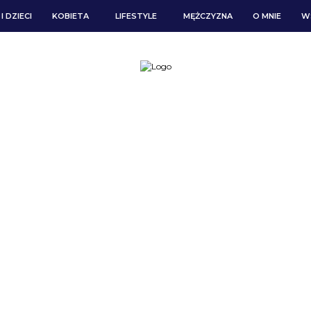
I DZIECI
KOBIETA
LIFESTYLE
MĘŻCZYZNA
O MNIE
W
BLOG