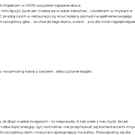
ach.Popieram w 100% wszystkie napisane słowa.
nim łączyć życie ale i trzeba się w sobie zakochać….Uwielbiam w myślach e
 sobą lunch w restauracji czy knuć kolejny pomysł na spełnienie swojego
 szczęśliwy głos…..to chce do tego domu wrócić….a to dla mnie najpiękniejsz
p. na samotną kawę z ciachem , albo czytanie książki.
że dbać o siebie to egoizm – to nieprawda. A tak wiele z nas myśli, że tak
 Trzeba kipić energią i żyć normalnie i nie przejmować się komentarzami inny
 to szczęśliwy dom i marynarz spokojniejszy na statku. Poświęcamy się dla