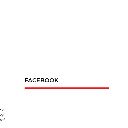
FACEBOOK
ku.
bą.
ami