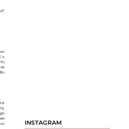
ka?
two
ć z
rto
nie
 Bo
 na
ymy
ego
ale
INSTAGRAM
 co