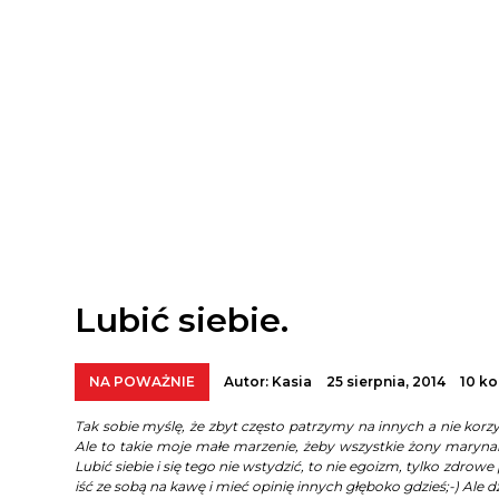
Lubić siebie.
NA POWAŻNIE
Autor:
Kasia
25 sierpnia, 2014
10 k
Tak sobie myślę, że zbyt często patrzymy na innych a nie kor
Ale to takie moje małe marzenie, żeby wszystkie żony marynar
Lubić siebie i się tego nie wstydzić, to nie egoizm, tylko zdrowe
iść ze sobą na kawę i mieć opinię innych głęboko gdzieś;-) Ale d