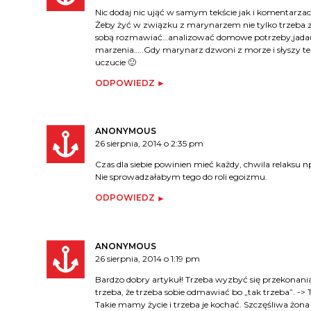
Nic dodaj nic ująć w samym tekście jak i komentarz
Żeby żyć w związku z marynarzem nie tylko trzeba z 
sobą rozmawiać…analizować domowe potrzeby,jadać ze
marzenia…..Gdy marynarz dzwoni z morze i słyszy ten
uczucie 🙂
ODPOWIEDZ
ANONYMOUS
26 sierpnia, 2014 o 2:35 pm
Czas dla siebie powinien mieć każdy, chwila relaksu n
Nie sprowadzałabym tego do roli egoizmu.
ODPOWIEDZ
ANONYMOUS
26 sierpnia, 2014 o 1:19 pm
Bardzo dobry artykuł! Trzeba wyzbyć się przekonania, 
trzeba, że trzeba sobie odmawiać bo „tak trzeba”. ->
Takie mamy życie i trzeba je kochać. Szczęśliwa żona