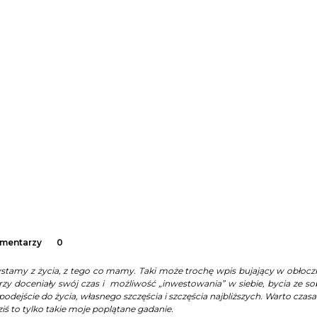
omentarzy
0
zystamy z życia, z tego co mamy. Taki może trochę wpis bujający w obłocz
zy doceniały swój czas i możliwość „inwestowania” w siebie, bycia ze so
 podejście do życia, własnego szczęścia i szczęścia najbliższych. Warto czas
ziś to tylko takie moje poplątane gadanie.