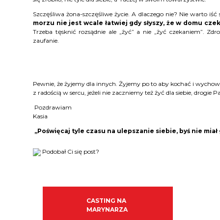
Szczęśliwa żona-szczęśliwe życie. A dlaczego nie? Nie warto iś
morzu nie jest wcale łatwiej gdy słyszy, że w domu cze
Trzeba tęsknić rozsądnie ale „żyć” a nie „żyć czekaniem”. Zdro
zaufanie.
Pewnie, że żyjemy dla innych. Żyjemy po to aby kochać i wychowy
z radością w sercu, jeżeli nie zaczniemy też żyć dla siebie, drogie P
Pozdrawiam
Kasia
„Poświęcaj tyle czasu na ulepszanie siebie, byś nie miał 
Podobał Ci się post?
CASTING NA
MARYNARZA