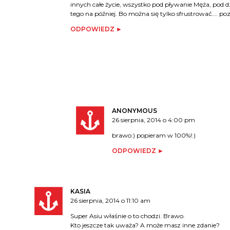
innych całe życie, wszystko pod pływanie Męża, pod d
tego na później. Bo można się tylko sfrustrować…. 
ODPOWIEDZ
ANONYMOUS
26 sierpnia, 2014 o 4:00 pm
brawo:) popieram w 100%!:)
ODPOWIEDZ
KASIA
26 sierpnia, 2014 o 11:10 am
Super Asiu właśnie o to chodzi. Brawo.
Kto jeszcze tak uważa? A może masz inne zdanie?