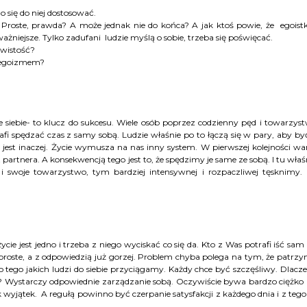
o się do niej dostosować.
e”. Proste, prawda? A może jednak nie do końca? A jak ktoś powie, że egoist
ażniejsze. Tylko zadufani ludzie myślą o sobie, trzeba się poświęcać.
ywistość?
 egoizmem?
ie siebie- to klucz do sukcesu. Wiele osób poprzez codzienny pęd i towarzys
afi spędzać czas z samy sobą. Ludzie właśnie po to łączą się w pary, aby by
st inaczej. Życie wymusza na nas inny system. W pierwszej kolejności wa
rtnera. A konsekwencją tego jest to, że spędzimy je same ze sobą. I tu właś
i swoje towarzystwo, tym bardziej intensywnej i rozpaczliwej tęsknimy.
życie jest jedno i trzeba z niego wyciskać co się da. Kto z Was potrafi iść sam
 proste, a z odpowiedzią już gorzej. Problem chyba polega na tym, że patrz
 tego jakich ludzi do siebie przyciągamy. Każdy chce być szczęśliwy. Dlacz
Wystarczy odpowiednie zarządzanie sobą. Oczywiście bywa bardzo ciężko 
 wyjątek. A regułą powinno być czerpanie satysfakcji z każdego dnia i z tego