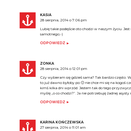
KASIA
28 sierpnia, 2014 o 7:06 pm
Lubię takie podejście oto chodzi w naszym życiu. Jes
samotnego;-)
ODPOWIEDZ
ZONKA
28 sierpnia, 2014 o 12:01 pm
Czy wybieram się gdzieś sama? Tak bardzo często. W 
to już dawno byłoby po 🙂 nie chce mi się na kogoś c
kimś kilka dni wprzód. Jestem tak do tego przyzwyczaj
myślę „o co chodzi?”. Ja nie potrzebuję żadnej asysty
ODPOWIEDZ
KARINA KOŃCZEWSKA
27 sierpnia, 2014 o 11:01 am