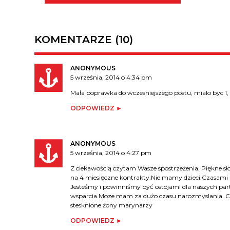
KOMENTARZE (10)
ANONYMOUS
5 września, 2014 o 4:34 pm
Mała poprawka do wczesniejszego postu, mialo byc 1, 
ODPOWIEDZ
ANONYMOUS
5 września, 2014 o 4:27 pm
Z ciekawością czytam Wasze spostrzeżenia. Piękne s
na 4 miesięczne kontrakty.Nie mamy dzieci.Czasami m
Jesteśmy i powinniśmy być ostojami dla naszych part
wsparcia.Moze mam za dużo czasu narozmyslania. C
stesknione żony marynarzy
ODPOWIEDZ