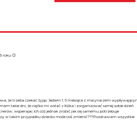
5 roku 🙂
łowa, że trzeba czekać żyjąc.Jestem 1, 5 miesiąca z marynarzem wypływając
am takie dni, że ciężko mi wstać z łóżka i zorganizować samej sobie dzień.
nerów, wspierajac ich.cóż jednak zrobić jak się samemu potrzebuje
zy w takim przypadku dziecko może coś zmienić???Pozdrawiam wszystkie