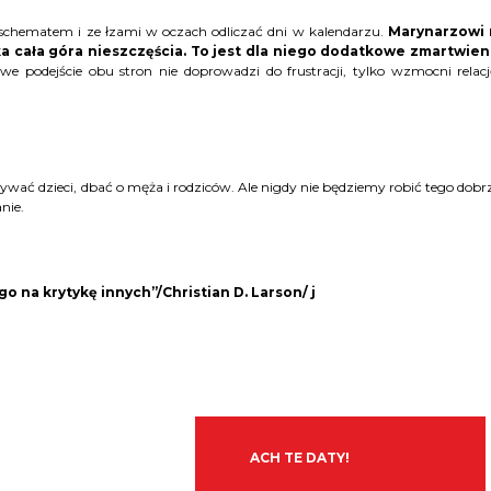
ć schematem i ze łzami w oczach odliczać dni w kalendarzu.
Marynarzowi 
ka cała góra nieszczęścia. To jest dla niego dodatkowe zmartwien
we podejście obu stron nie doprowadzi do frustracji, tylko wzmocni relacj
wać dzieci, dbać o męża i rodziców. Ale nigdy nie będziemy robić tego dobrz
anie.
go na krytykę innych”/Christian D. Larson/ j
ACH TE DATY!