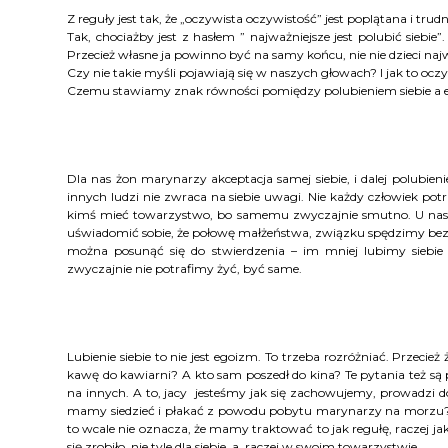
Z reguły jest tak, że „oczywista oczywistość” jest poplątana i trudn
Tak, chociażby jest z hasłem ” najważniejsze jest polubić siebi
Przecież własne ja powinno być na samy końcu, nie nie dzieci najw
Czy nie takie myśli pojawiają się w naszych głowach? I jak to ocz
Czemu stawiamy znak równości pomiędzy polubieniem siebie a
Dla nas żon marynarzy akceptacja samej siebie, i dalej polubien
innych ludzi nie zwraca na siebie uwagi. Nie każdy człowiek potr
kimś mieć towarzystwo, bo samemu zwyczajnie smutno. U nas je
uświadomić sobie, że połowę małżeństwa, związku spędzimy bez pa
można posunąć się do stwierdzenia – im mniej lubimy siebie 
zwyczajnie nie potrafimy żyć, być same.
Lubienie siebie to nie jest egoizm. To trzeba rozróżniać. Przecież 
kawę do kawiarni? A kto sam poszedł do kina? Te pytania też są
na innych. A to, jacy jesteśmy jak się zachowujemy, prowadzi do
mamy siedzieć i płakać z powodu pobytu marynarzy na morzu? 
to wcale nie oznacza, że mamy traktować to jak regułę, raczej jak
się zrobiło, nie tyle dla siebie, a raczej w swoim towarzystwie.