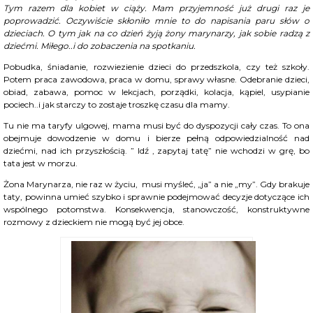
Tym razem dla kobiet w ciąży. Mam przyjemność już drugi raz je
poprowadzić. Oczywiście skłoniło mnie to do napisania paru słów o
dzieciach. O tym jak na co dzień żyją żony marynarzy, jak sobie radzą z
dziećmi. Miłego..i do zobaczenia na spotkaniu.
Pobudka, śniadanie, rozwiezienie dzieci do przedszkola, czy też szkoły.
Potem praca zawodowa, praca w domu, sprawy własne. Odebranie dzieci,
obiad, zabawa, pomoc w lekcjach, porządki, kolacja, kąpiel, usypianie
pociech..i jak starczy to zostaje troszkę czasu dla mamy.
Tu nie ma taryfy ulgowej, mama musi być do dyspozycji cały czas. To ona
obejmuje dowodzenie w domu i bierze pełną odpowiedzialność nad
dziećmi, nad ich przyszłością. ” Idź , zapytaj tatę” nie wchodzi w grę, bo
tata jest w morzu.
Żona Marynarza, nie raz w życiu, musi myśleć, „ja” a nie „my”. Gdy brakuje
taty, powinna umieć szybko i sprawnie podejmować decyzje dotyczące ich
wspólnego potomstwa. Konsekwencja, stanowczość, konstruktywne
rozmowy z dzieckiem nie mogą być jej obce.