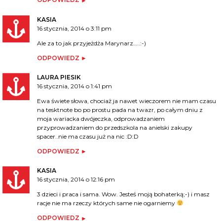
KASIA
16 stycznia, 2014 o 3:11 pm
Ale za to jak przyjeżdża Marynarz…..:-)
ODPOWIEDZ
LAURA PIESIK
16 stycznia, 2014 o 1:41 pm
Ewa świete słowa, chociaż ja nawet wieczorem nie mam czasu
na tesktnote bo po prostu pada na twazr, po całym dniu z
moja wariacka dwójeczka, odprowadzaniem
przyprowadzaniem do przedszkola na anielski zakupy
spacer..nie ma czasu już na nic :D:D
ODPOWIEDZ
KASIA
16 stycznia, 2014 o 12:16 pm
3 dzieci i praca i sama. Wow. Jesteś moją bohaterką;-) i masz
racje nie ma rzeczy których same nie ogarniemy
ODPOWIEDZ