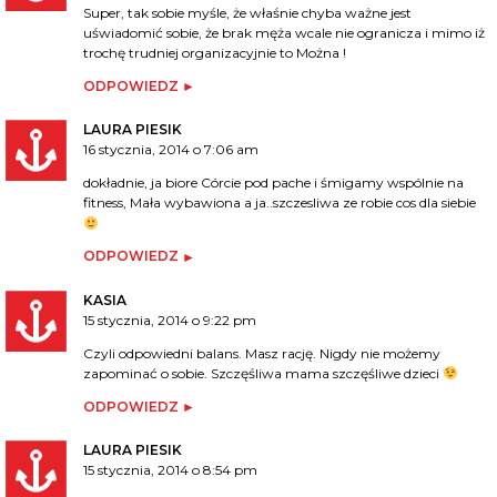
Super, tak sobie myśle, że właśnie chyba ważne jest
uświadomić sobie, że brak męża wcale nie ogranicza i mimo iż
trochę trudniej organizacyjnie to Można !
ODPOWIEDZ
LAURA PIESIK
16 stycznia, 2014 o 7:06 am
dokładnie, ja biore Córcie pod pache i śmigamy wspólnie na
fitness, Mała wybawiona a ja..szczesliwa ze robie cos dla siebie
ODPOWIEDZ
KASIA
15 stycznia, 2014 o 9:22 pm
Czyli odpowiedni balans. Masz rację. Nigdy nie możemy
zapominać o sobie. Szczęśliwa mama szczęśliwe dzieci
ODPOWIEDZ
LAURA PIESIK
15 stycznia, 2014 o 8:54 pm