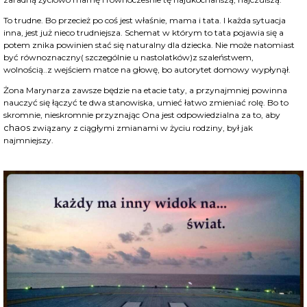
To trudne. Bo przecież po coś jest właśnie, mama i tata. I każda sytuacja
inna, jest już nieco trudniejsza. Schemat w którym to tata pojawia się a
potem znika powinien stać się naturalny dla dziecka. Nie może natomiast
być równoznaczny( szczególnie u nastolatków)z szaleństwem,
wolnością..z wejściem matce na głowę, bo autorytet domowy wypłynął.
Żona Marynarza zawsze będzie na etacie taty, a przynajmniej powinna
nauczyć się łączyć te dwa stanowiska, umieć łatwo zmieniać rolę. Bo to
skromnie, nieskromnie przyznając Ona jest odpowiedzialna za to, aby
chaos
związany z ciągłymi zmianami w życiu rodziny, był jak
najmniejszy.