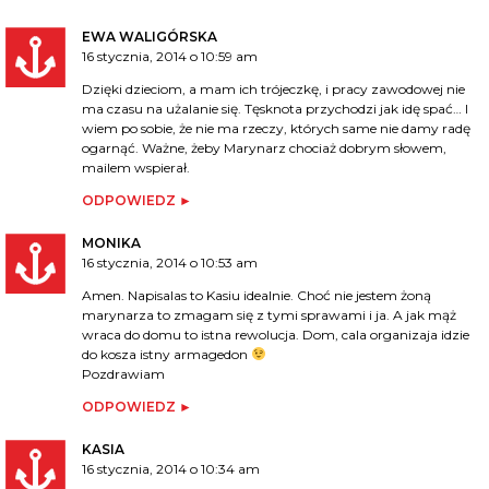
EWA WALIGÓRSKA
16 stycznia, 2014 o 10:59 am
Dzięki dzieciom, a mam ich trójeczkę, i pracy zawodowej nie
ma czasu na użalanie się. Tęsknota przychodzi jak idę spać… I
wiem po sobie, że nie ma rzeczy, których same nie damy radę
ogarnąć. Ważne, żeby Marynarz chociaż dobrym słowem,
mailem wspierał.
ODPOWIEDZ
MONIKA
16 stycznia, 2014 o 10:53 am
Amen. Napisalas to Kasiu idealnie. Choć nie jestem żoną
marynarza to zmagam się z tymi sprawami i ja. A jak mąż
wraca do domu to istna rewolucja. Dom, cala organizaja idzie
do kosza istny armagedon
Pozdrawiam
ODPOWIEDZ
KASIA
16 stycznia, 2014 o 10:34 am