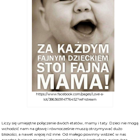
https://www.facebook.com/pages/Love-a-
lot/386360914776452?ref=stream
Liczy się umiejętne połączenie dwóch etatów, mamy i taty. Dzieci nie mogą
wchodzić nam na głowę i równocześnie muszą otrzymywać dużo
bliskości, a nawet więcej niż inne. Od małego powinny widzieć w nas
zaradną życiowo mamę i równocześnie tę najukochańszą, najczulszą.