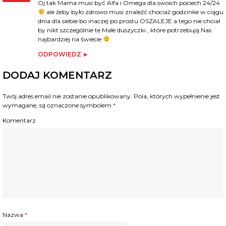
Oj tak Mama musi być Alfa i Omega dla swoich pociech 24/24
ale żeby było zdrowo musi znaleźć chociaż godzinke w ciągu
dnia dla siebie bo inaczej po prostu OSZALEJE a tego nie chciał
by nikt szczególnie te Małe duszyczki , które potrzebują Nas
najbardziej na świecie
ODPOWIEDZ
DODAJ KOMENTARZ
Twój adres email nie zostanie opublikowany.
Pola, których wypełnienie jest
wymagane, są oznaczone symbolem
*
Komentarz
Nazwa
*