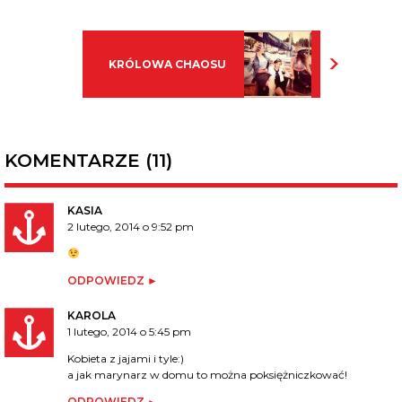
KRÓLOWA CHAOSU
KOMENTARZE (11)
KASIA
2 lutego, 2014 o 9:52 pm
ODPOWIEDZ
KAROLA
1 lutego, 2014 o 5:45 pm
Kobieta z jajami i tyle:)
a jak marynarz w domu to można poksiężniczkować!
ODPOWIEDZ