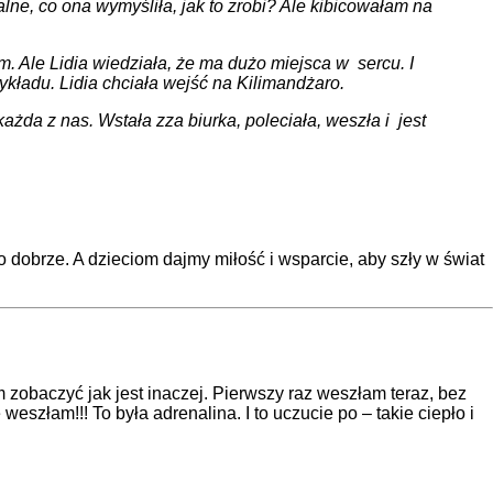
ne, co ona wymyśliła, jak to zrobi? Ale kibicowałam na
em. Ale Lidia wiedziała, że ma dużo miejsca w sercu. I
ykładu. Lidia chciała wejść na Kilimandżaro.
żda z nas. Wstała zza biurka, poleciała, weszła i jest
dobrze. A dzieciom dajmy miłość i wsparcie, aby szły w świat
zobaczyć jak jest inaczej. Pierwszy raz weszłam teraz, bez
eszłam!!! To była adrenalina. I to uczucie po – takie ciepło i