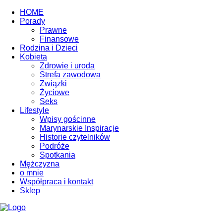
HOME
Porady
Prawne
Finansowe
Rodzina i Dzieci
Kobieta
Zdrowie i uroda
Strefa zawodowa
Związki
Życiowe
Seks
Lifestyle
Wpisy gościnne
Marynarskie Inspiracje
Historie czytelników
Podróże
Spotkania
Mężczyzna
o mnie
Współpraca i kontakt
Sklep