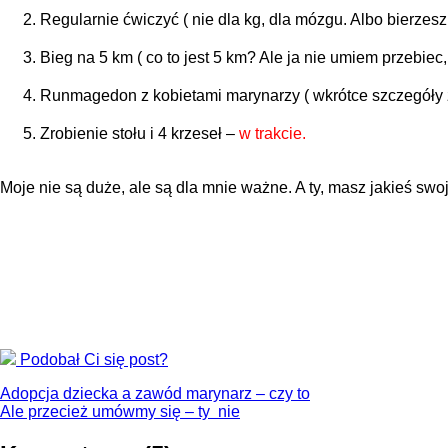
Regularnie ćwiczyć ( nie dla kg, dla mózgu. Albo bierzesz 
Bieg na 5 km ( co to jest 5 km? Ale ja nie umiem przebie
Runmagedon z kobietami marynarzy ( wkrótce szczegóły 
Zrobienie stołu i 4 krzeseł –
w trakcie.
Moje nie są duże, ale są dla mnie ważne. A ty, masz jakieś swo
Podobał Ci się post?
Adopcja dziecka a zawód marynarz – czy to
Ale przecież umówmy się – ty nie