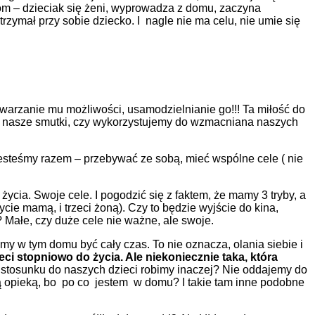
oom – dzieciak się żeni, wyprowadza z domu, zaczyna
rzymał przy sobie dziecko. I nagle nie ma celu, nie umie się
twarzanie mu możliwości, usamodzielnianie go!!! Ta miłość do
ymy nasze smutki, czy wykorzystujemy do wzmacniana naszych
jesteśmy razem – przebywać ze sobą, mieć wspólne cele ( nie
cia. Swoje cele. I pogodzić się z faktem, że mamy 3 tryby, a
ycie mamą, i trzeci żoną). Czy to będzie wyjście do kina,
? Małe, czy duże cele nie ważne, ale swoje.
my w tym domu być cały czas. To nie oznacza, olania siebie i
i stopniowo do życia. Ale niekoniecznie taka, która
o w stosunku do naszych dzieci robimy inaczej? Nie oddajemy do
ą opieką, bo po co jestem w domu? I takie tam inne podobne