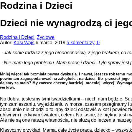
Rodzina i Dzieci
Dzieci nie wynagrodzą ci jeg
Rodzina i Dzieci
,
Życiowe
Autor:
Kasi Wajs
6 marca, 2019
5 komentarzy
0
– Jak sobie radzisz z jego nieobecnością, z jego brakiem, co r
– Nie mam tego problemu. Mam pracę i dzieci. Tyle spraw jest 
Mniej więcej tak brzmiała pewna dyskusja. I nawet, jeszcze rok temu m
powinnam zagospodarować na zaległości, na dzieci. Bo przecież jego 
dajemy za mało? My zawsze chcemy bardziej, mocniej, więcej. Wymaga
we krwi.
No dobra, jesteśmy tymi twardzielkami – niech nam będzie. Supe
tym zamieszaniu, wyjeżdżaniu w morze, czasem przeginamy i zby
absolutnie nie chodzi o to, aby dzieci odstawić w kąt i powie
głównym i jedynym światem, celem. No jasne, że piękne jest m
Ale nie są one naszą własnością, nie służą do leczenia naszego
Klasyczny przykład: Mama, całe życie praca, dziecko – wszystko