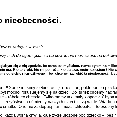
o nieobecności.
obisz w wolnym czasie ?
przy nich do ogarnięcia, że na pewno nie mam czasu na cokolwi
ogłabym się z nią zgodzić, bo sama tak myślałam, nawet byłam na milion
nie ma. Kto to zrobi, kto mi pomoże, kto da czas moim dzieciom? Nie 
my od siebie niemożliwego – bo chcemy nadrobić tą nieobecność. I, z
r!!! Same musimy siebie trochę doceniać, poklepać po pleckach –
t mocno fokusuejemy się na dzieci. Bo tu też chcemy nadrabiać
dzieć – róbcie co chcecie. Tylko mamy taki mały kłopocik. Chyb
acierzyństwo, a uśmiechy naszych dzieci leczą wiele. Wiadomo,
 smutku. One nie zastępują nam męża, chłopaka – to osobny film
, każda wolna chwila, całe życie ułożone pod dziecko – bez nie