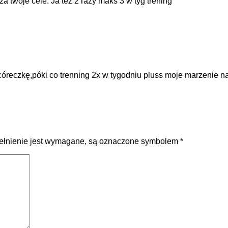
a twoje cele. Ja też 2 razy maks 3 w tyg trening
reczkę,póki co trenning 2x w tygodniu pluss moje marzenie nauc
pełnienie jest wymagane, są oznaczone symbolem
*