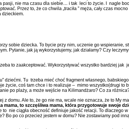
asji, nie ma czasu dla siebie… i tak leci to życie. I nagle b
wać. Przez to, że co chwila „traciła ” męża, cały czas mocno t
a dzieckiem.
zy sobie dziecka. To bycie przy nim, uczenie go wspieranie, s
nnym. Pytanie, jak ją wykorzystujemy, jak działamy? Czy lecz
 trzeba to zaakceptować. Wykorzystywać wszystko bardziej jak 
 dziećmi. Tu trzeba mieć choć fragment własnego, babskiego ży
je życie, coś tam chce i to realizuje – mimo wszystko(drugi to b
eganie po plaży, a może wejście na Kilimandżaro? Co za różnica
 z domu. Ale to, że go nie ma, wcale nie oznacza, że to My ma
a mama, to szczęśliwa mama, która przygotowuje swoje dziec
 że to nie ciągła obecność definiuje jakość relacji. To dlaczeg
ie? Bo po co przecież jestem w domu? Nie zostawiamy pod inn