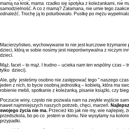
mamą na krok, mama rzadko się spotyka z koleżankami, nie ma p
samodzielność. A co z mamą? Załamana, nie umie tego zaakcepto
odnaleźć. Trochę ją to poturbowało. Pustkę po mężu wypełniał
Macierzyństwo, wychowywanie to nie jest kurczowe trzymanie pr
dzieci, którą w sobie nosimy jest nieporównywalna z niczym i
dzieci.
Mąż, facet – to mąż. I trudno – ucieka nam ten wspólny czas –
tylko dzieci).
Ale, gdy jesteśmy osobno nie zastępować tego ” naszego czasu”
jeden z nich, to bycie osobną jednostką – kobietą, która ma swo
robienie mebli, spotkanie z koleżanką, pisanie książki, czy bi
Poczucie winy, często nie pozwala nam na zwykłe wyjście samej
nawet najmniejszych naszych potrzeb, chęci, marzeń.
Najlepsz
swojego życia nie ma.
Przecież kto jak nie my, wie najlepiej,
przedszkola, bo po co jestem w domu. Nie wysyłamy na kolon
przypadki.