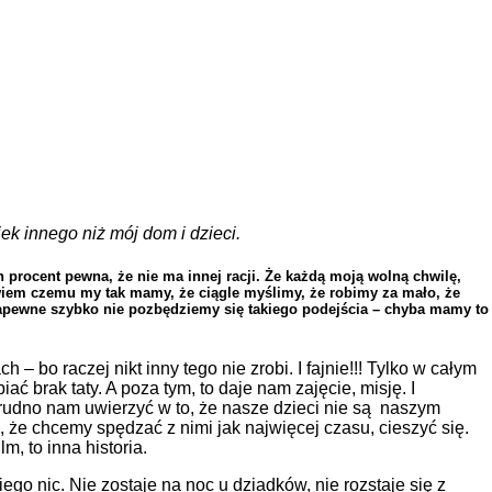
ek innego niż mój dom i dzieci.
 procent pewna, że nie ma innej racji. Że każdą moją wolną chwilę,
wiem czemu my tak mamy, że ciągle myślimy, że robimy za mało, że
apewne szybko nie pozbędziemy się takiego podejścia – chyba mamy to
 bo raczej nikt inny tego nie zrobi. I fajnie!!! Tylko w całym
 brak taty. A poza tym, to daje nam zajęcie, misję. I
a trudno nam uwierzyć w to, że nasze dzieci nie są naszym
 że chcemy spędzać z nimi jak najwięcej czasu, cieszyć się.
, to inna historia.
go nic. Nie zostaje na noc u dziadków, nie rozstaje się z