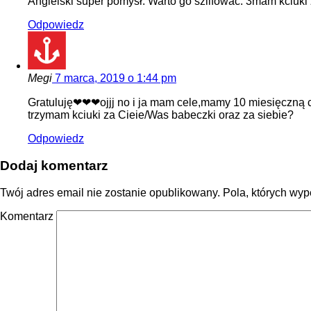
Angielski super pomysł. Warto go szlifować. 3mam kciuki z
Odpowiedz
Megi
7 marca, 2019 o 1:44 pm
Gratuluję❤❤❤ojjj no i ja mam cele,mamy 10 miesięczną có
trzymam kciuki za Cieie/Was babeczki oraz za siebie?
Odpowiedz
Dodaj komentarz
Twój adres email nie zostanie opublikowany.
Pola, których wy
Komentarz