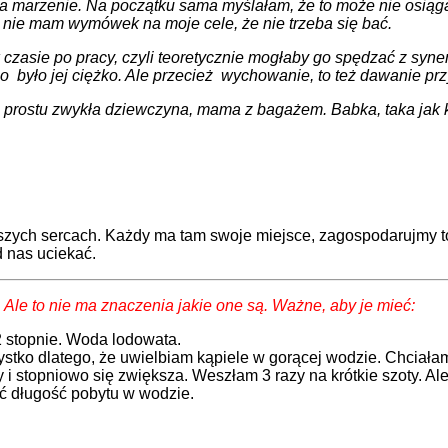
a marzenie. Na początku sama myślałam, że to może nie osiągal
uż nie mam wymówek na moje cele, że nie trzeba się bać.
 w czasie po pracy, czyli teoretycznie mogłaby go spędzać z syn
no było jej ciężko. Ale przecież wychowanie, to też dawanie prz
 prostu zwykła dziewczyna, mama z bagażem. Babka, taka jak ka
szych sercach. Każdy ma tam swoje miejsce, zagospodarujmy to 
d nas uciekać.
Ale to nie ma znaczenia jakie one są. Ważne, aby je mieć:
 stopnie. Woda lodowata.
tko dlatego, że uwielbiam kąpiele w gorącej wodzie. Chciałam 
 stopniowo się zwiększa. Weszłam 3 razy na krótkie szoty. Ale w
ać długość pobytu w wodzie.