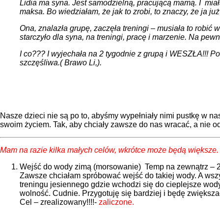
Lidia ma syna. Jest samodzielną, pracującą mamą. I miał
maksa. Bo wiedziałam, że jak to zrobi, to znaczy, że ja j
O
na, znalazła grupę, zaczęła treningi – musiała to robić
starczyło dla syna, na treningi, pracę i marzenie. Na pew
I co??? I wyjechała na 2 tygodnie z grupą i WESZŁA!!! Po
szczęśliwa.( Brawo Li,).
Nasze dzieci nie są po to, abyśmy wypełniały nimi pustkę w na
swoim życiem. Tak, aby chciały zawsze do nas wracać, a nie o
Mam na razie kilka małych celów, wkrótce może będą większe. 
Wejść do wody zimą (morsowanie) Temp na zewnątrz – 2
Zawsze chciałam spróbować wejść do takiej wody. A wszys
treningu jesiennego gdzie wchodzi się do cieplejsze wody i
wolność. Cudnie. Przygotuję się bardziej i będę zwiększ
Cel – zrealizowany!!!!-
zaliczone.