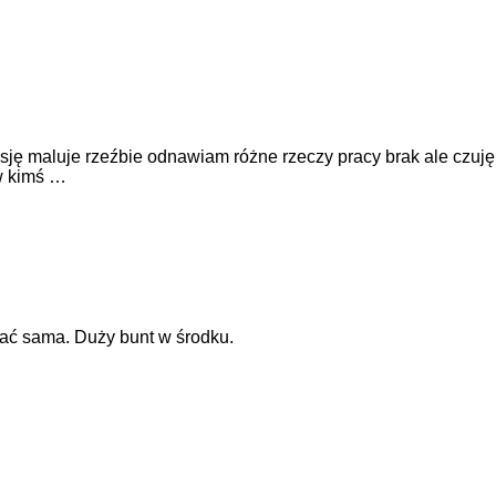
sję maluje rzeźbie odnawiam różne rzeczy pracy brak ale czuję
 w kimś …
wać sama. Duży bunt w środku.